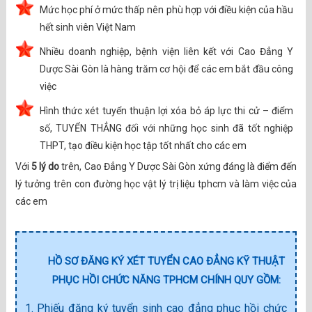
Mức học phí ở mức thấp nên phù hợp với điều kiện của hầu
hết sinh viên Việt Nam
Nhiều doanh nghiệp, bệnh viện liên kết với Cao Đẳng Y
Dược Sài Gòn là hàng trăm cơ hội để các em bắt đầu công
việc
Hình thức xét tuyển thuận lợi xóa bỏ áp lực thi cử – điểm
số, TUYỂN THẲNG đối với những học sinh đã tốt nghiệp
THPT, tạo điều kiện học tập tốt nhất cho các em
Với
5 lý do
trên, Cao Đẳng Y Dược Sài Gòn xứng đáng là điểm đến
lý tưởng trên con đường học vật lý trị liệu tphcm và làm việc của
các em
HỒ SƠ ĐĂNG KÝ XÉT TUYỂN CAO ĐẲNG KỸ THUẬT
PHỤC HỒI CHỨC NĂNG TPHCM CHÍNH QUY GỒM:
1. Phiếu đăng ký tuyển sinh cao đẳng phục hồi chức