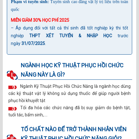
Phạm vi tuyển sinh:
Tuyển sinh cao đẳng vật lý trị liệu trên toàn
quốc
MIỄN GIẢM 30% HỌC PHÍ 2025
– Áp dụng đối với tất cả thí sinh đã tốt nghiệp kỳ thi tốt
nghiệp
THPT XÉT TUYỂN & NHẬP HỌC
trước
ngày
31/07/2025
.
NGÀNH HỌC KỸ THUẬT PHỤC HỒI CHỨC
NĂNG NÀY LÀ GÌ?
I.
Ngành Kỹ Thuật Phục Hồi Chức Năng là ngành học dùng
1
các kỹ thuật vật lý không sử dụng thuốc để giúp người bệnh
phục hồi khuyết tật
Tối đa hóa các chức năng đã bị suy giảm do bệnh tật,
2
tuổi tác, bẩm sinh,….
TỐ CHẤT NÀO ĐỂ TRỞ THÀNH NHÂN VIÊN
KỸ THUẬT PHỤC HỒI CHỨC NĂNG GIỎI?
II.