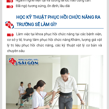
Ngành nghề hiện tại và tương lai lúc nào cũng cần.
1
Đãi ngộ tương xứng, ổn định, lâu dài
2
HỌC KỸ THUẬT PHỤC HỒI CHỨC NĂNG RA
TRƯỜNG SẼ LÀM GÌ?
IV.
Làm việc tại khoa phục hồi chức năng tại các bệnh viện,
1
cơ sở y tế, trung tâm phục hồi chức năng:Khám, lượng giá vật
lý trị liệu phục hồi chức năng, các kỹ thuật vật lý cơ bản và
chuyên sâu