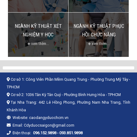
NGÀNH KỸ THUẬT XÉT
NGÀNH KỸ THUẬT PHỤC
NGHIỆM Y HỌC
HỒI CHỨC NĂNG
xem thêm...
xem thêm...
Cơ sở 1:
Công Viên Phần Mềm Quang Trung - Phường Trung Mỹ Tây -
TPHCM
Cơ sở 2:
1036 Tân Kỳ Tân Quý - Phường Bình Hưng Hòa - TPHCM
Tại Nha Trang: 442 Lê Hồng Phong, Phường Nam Nha Trang, Tỉnh
Khánh Hòa
Website:
caodangyduochcm.vn
Email:
Cdyduocsaigon@gmail.com
Điện thoại:
096.152.9898
-
093.851.9898