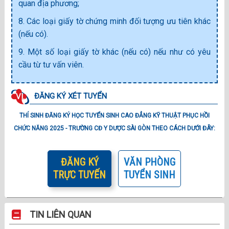
quan địa phương;
8. Các loại giấy tờ chứng minh đối tượng ưu tiên khác
(nếu có).
9. Một số loại giấy tờ khác (nếu có) nếu như có yêu
cầu từ tư vấn viên.
ĐĂNG KÝ XÉT TUYỂN
VI.
THÍ SINH ĐĂNG KÝ HỌC TUYỂN SINH CAO ĐẲNG KỸ THUẬT PHỤC HỒI
CHỨC NĂNG 2025 - TRƯỜNG CĐ Y DƯỢC SÀI GÒN THEO CÁCH DƯỚI ĐÂY:
ĐĂNG KÝ
VĂN PHÒNG
TRỰC TUYẾN
TUYỂN SINH
TIN LIÊN QUAN