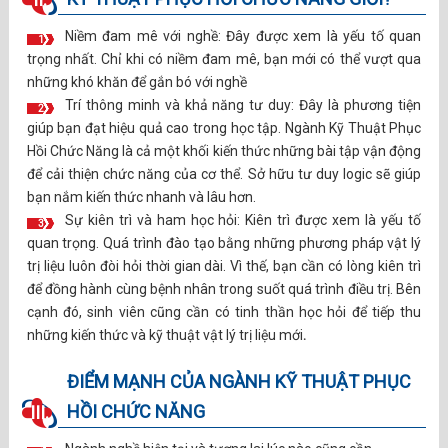
Niềm đam mê với nghề: Đây được xem là yếu tố quan
1
trọng nhất. Chỉ khi có niềm đam mê, bạn mới có thể vượt qua
những khó khăn để gắn bó với nghề
Trí thông minh và khả năng tư duy: Đây là phương tiện
2
giúp bạn đạt hiệu quả cao trong học tập. Ngành Kỹ Thuật Phục
Hồi Chức Năng là cả một khối kiến thức những bài tập vận động
để cải thiện chức năng của cơ thể. Sở hữu tư duy logic sẽ giúp
bạn nắm kiến thức nhanh và lâu hơn.
Sự kiên trì và ham học hỏi: Kiên trì được xem là yếu tố
3
quan trọng. Quá trình đào tạo bằng những phương pháp vật lý
trị liệu luôn đòi hỏi thời gian dài. Vì thế, bạn cần có lòng kiên trì
để đồng hành cùng bệnh nhân trong suốt quá trình điều trị. Bên
cạnh đó, sinh viên cũng cần có tinh thần học hỏi để tiếp thu
những kiến thức và kỹ thuật vật lý trị liệu mới
.
ĐIỂM MẠNH CỦA NGÀNH KỸ THUẬT PHỤC
HỒI CHỨC NĂNG
III.