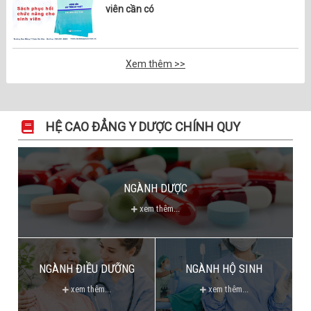
viên cần có
Xem thêm >>
HỆ CAO ĐẲNG Y DƯỢC CHÍNH QUY
NGÀNH DƯỢC
xem thêm...
NGÀNH ĐIỀU DƯỠNG
NGÀNH HỘ SINH
xem thêm...
xem thêm...