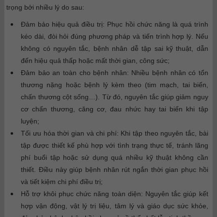
trọng bởi nhiều lý do sau:
Đảm bảo hiệu quả điều trị:
Phục hồi chức năng là quá trình
kéo dài, đòi hỏi đúng phương pháp và tiến trình hợp lý.
Nếu
không có nguyên tắc, bệnh nhân dễ tập sai kỹ thuật, dẫn
đến hiệu quả thấp hoặc mất thời gian, công sức;
Đảm bảo an toàn cho bệnh nhân:
Nhiều bệnh nhân có tổn
thương nặng hoặc bệnh lý kèm theo (tim mạch, tai biến,
chấn thương cột sống…). Từ đó, n
guyên tắc giúp giảm nguy
cơ chấn thương, căng cơ, đau nhức hay tai biến khi tập
luyện;
Tối ưu hóa thời gian và chi phí:
Khi tập theo nguyên tắc, bài
tập được thiết kế phù hợp với tình trạng thực tế, tránh lãng
phí buổi tập hoặc sử dụng quá nhiều kỹ thuật không cần
thiết. Điều này g
iúp bệnh nhân rút ngắn thời gian phục hồi
và tiết kiệm chi phí điều trị;
Hỗ trợ khôi phục chức năng toàn diện:
Nguyên tắc giúp kết
hợp vận động, vật lý trị liệu, tâm lý và giáo dục sức khỏe,