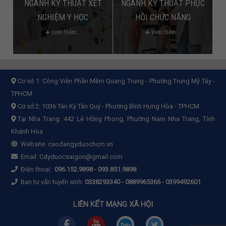
NGÀNH KỸ THUẬT XÉT
NGÀNH KỸ THUẬT PHỤC
NGHIỆM Y HỌC
HỒI CHỨC NĂNG
xem thêm...
xem thêm...
Cơ sở 1:
Công Viên Phần Mềm Quang Trung - Phường Trung Mỹ Tây -
TPHCM
Cơ sở 2:
1036 Tân Kỳ Tân Quý - Phường Bình Hưng Hòa - TPHCM
Tại Nha Trang: 442 Lê Hồng Phong, Phường Nam Nha Trang, Tỉnh
Khánh Hòa
Website:
caodangyduochcm.vn
Email:
Cdyduocsaigon@gmail.com
Điện thoại:
096.152.9898
-
093.851.9898
Ban tư vấn tuyển sinh:
0338293340 - 0889965366 - 0399492601
LIÊN KẾT MẠNG XÃ HỘI