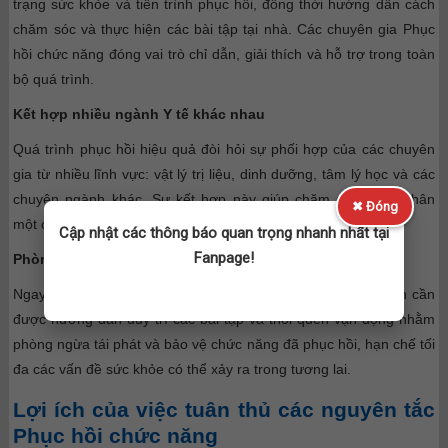
trạng sức khỏe và tiến trình phục hồi, đồng thời hướng dẫn cách
chăm sóc và thực hiện các bài tập tại nhà. Các chuyên gia Phục
hồi chức năng đóng vai trò chỉ dẫn, giải thích và hỗ trợ trong toàn
bộ quá trình.
Kết hợp nhiều ngành Y tế khác nhau
Quá trình phục hồi hiệu quả đòi hỏi sự phối hợp của các chuyên
gia từ nhiều lĩnh vực: vật lý trị liệu, dinh dưỡng, tâm lý học và các
chuyên ngành khác. Sự kết hợp này giúp chăm sóc bệnh nhân
✖ Đóng
một cách toàn diện và hiệu quả cao nhất.
Cập nhật các thông báo quan trọng nhanh nhất tại
Fanpage!
Phòng ngừa tái phát và duy trì chức năng
Ngay cả sau khi hoàn tất quá trình phục hồi, người bệnh vẫn cần
được hướng dẫn duy trì các bài tập và thói quen vận động nhằm
phòng ngừa tái phát và bảo vệ chức năng đã phục hồi, hạn chế tối
đa các vấn đề sức khỏe có thể xảy ra trong tương lai.
Lợi ích của việc tuân thủ các nguyên tắc
Phục hồi chức năng