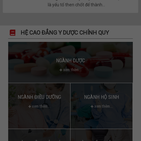
là yếu tố then chốt để thành...
HỆ CAO ĐẲNG Y DƯỢC CHÍNH QUY
NGÀNH DƯỢC
xem thêm...
NGÀNH ĐIỀU DƯỠNG
NGÀNH HỘ SINH
xem thêm...
xem thêm...