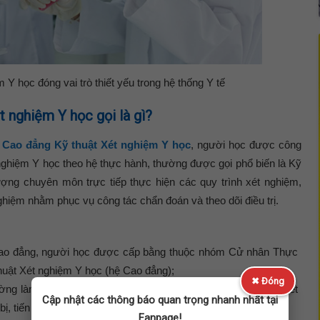
 học đóng vai trò thiết yếu trong hệ thống Y tế
 nghiệm Y học gọi là gì?
 Cao đẳng Kỹ thuật Xét nghiệm Y học
, người học được công
ghiệm Y học theo hệ thực hành, thường được gọi phổ biến là Kỹ
ượng chuyên môn trực tiếp thực hiện các quy trình xét nghiệm,
hiệm nhằm phục vụ công tác chẩn đoán và theo dõi điều trị.
Cao đẳng, người học được cấp bằng thuộc nhóm
Cử nhân Thực
uật Xét nghiệm Y học (hệ Cao đẳng)
;
✖ Đóng
ờng làm việc, vị trí chuyên môn tương ứng là
Kỹ thuật viên Xét
Cập nhật các thông báo quan trọng nhanh nhất tại
 bị, tiến hành xét nghiệm và báo cáo kết quả;
Fanpage!