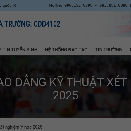
c quốc tế
Hotline:
| 
096.152.9898 - 093.851.9898
Ã TRƯỜNG: CDD4102
 TIN TUYỂN SINH
HỆ THỐNG ĐÀO TẠO
TIN TRƯỜNG
AO ĐẲNG KỸ THUẬT XÉT
2025
Xét nghiệm Y học 2025