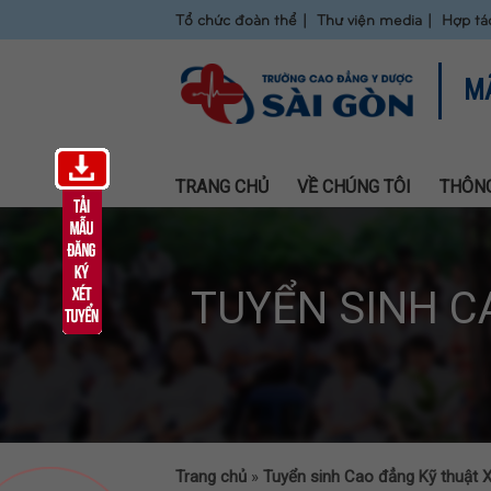
Tổ chức đoàn thể
Thư viện media
Hợp tá
M
TRANG CHỦ
VỀ CHÚNG TÔI
THÔNG
TUYỂN SINH C
Trang chủ
»
Tuyển sinh Cao đẳng Kỹ thuật 