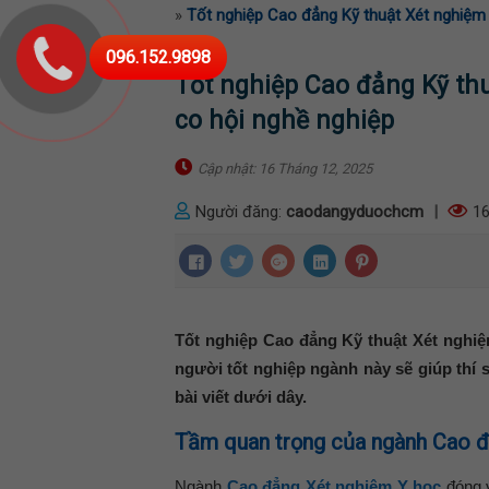
»
Tốt nghiệp Cao đẳng Kỹ thuật Xét nghiệm Y
096.152.9898
Tốt nghiệp Cao đẳng Kỹ thuậ
co hội nghề nghiệp
Cập nhật: 16 Tháng 12, 2025
Người đăng:
caodangyduochcm
|
16
Tốt nghiệp Cao đẳng Kỹ thuật Xét nghiệm
người tốt nghiệp ngành này sẽ giúp thí 
bài viết dưới dây.
Tầm quan trọng của ngành Cao 
Ngành
Cao đẳng Xét nghiệm Y học
đóng v