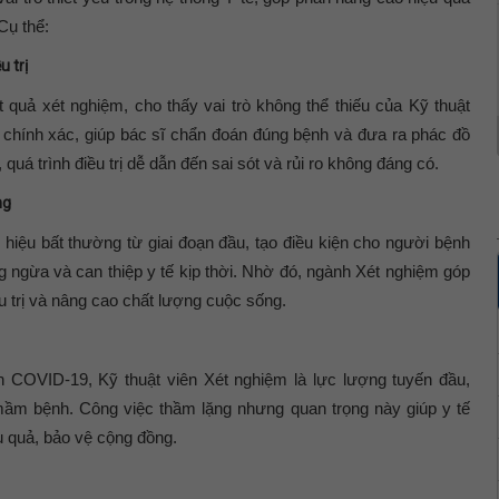
Cụ thể:
 trị
quả xét nghiệm, cho thấy vai trò không thể thiếu của Kỹ thuật
 chính xác, giúp bác sĩ chẩn đoán đúng bệnh và đưa ra phác đồ
 quá trình điều trị dễ dẫn đến sai sót và rủi ro không đáng có.
ng
hiệu bất thường từ giai đoạn đầu, tạo điều kiện cho người bệnh
ng ngừa và can thiệp y tế kịp thời. Nhờ đó, ngành Xét nghiệm góp
iều trị và nâng cao chất lượng cuộc sống.
ch COVID-19, Kỹ thuật viên Xét nghiệm là lực lượng tuyến đầu,
 mầm bệnh. Công việc thầm lặng nhưng quan trọng này giúp y tế
u quả, bảo vệ cộng đồng.