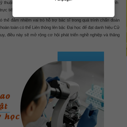
 thuật Xét nghiệm Y học chú trọng đào tạo kỹ năng thực hành
rực tiếp tại các cơ sở Y tế, bệnh viện, Trung tâm xét nghiệm.
thể đảm nhiệm vai trò hỗ trợ bác sĩ trong quá trình chẩn đoán
p hoàn toàn có thể L
iên thông lên bậc Đại học
để đạt danh hiệu
Cử
quy
, điều này sẽ mở rộng cơ hội phát triển nghề nghiệp và thăng