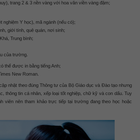
uy), trang 2 & 3 nền vàng với hoa văn viền vàng đậm;
ét nghiệm Y học), mã ngành (nếu có);
nh, giới tính, quê quán, nơi sinh;
 Khá, Trung bình;
u của trường.
có thể được in bằng tiếng Anh;
ụ Times New Roman.
 cập nhật theo đúng Thông tư của Bộ Giáo dục và Đào tạo nhưng
c, thông tin cá nhân, xếp loại tốt nghiệp, chữ kỹ và con dấu. Tuy
 viên nên tham khảo trực tiếp tại trường đang theo học hoặc