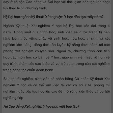
dạy ở cả bậc Cao đẳng và Đại học với thời gian đào tạo linh hoạt
tùy theo từng chương trình.
Hệ Đại học ngành Kỹ thuật Xét nghiệm Y học đào tạo mấy năm?
Ngành Kỹ thuật Xét nghiệm Y học hệ Đại học kéo dài trong
4
năm.
Trong suốt quá trình học, sinh viên sẽ được trang bị nền
tảng kiến thức vững chắc về sinh học, hóa học, vi sinh và xét
nghiệm lâm sàng, đồng thời rèn luyện kỹ năng thực hành tại các
phòng xét nghiệm chuyên sâu. Ngoài ra, chương trình còn tích
hợp các môn học cơ bản về Y học, giúp sinh viên hiểu rõ hơn về
quy trình chăm sóc sức khỏe và vai trò quan trọng của xét nghiệm
trong công tác chẩn đoán bệnh.
Sau khi tốt nghiệp, sinh viên sẽ nhận bằng Cử nhân Kỹ thuật Xét
nghiệm Y học và có thể làm việc tại các cơ sở Y tế, phòng thí
nghiệm hoặc tiếp tục học lên cao để mở rộng kiến thức và cơ hội
nghề nghiệp.
Hệ Cao đẳng Xét nghiệm Y học học mất bao lâu?