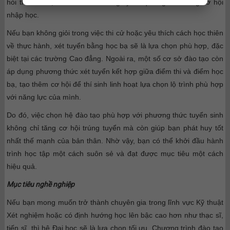
hỏi thí sinh đạt điểm số cao trong kỳ thi quốc gia để tăng cơ hội
nhập học.
Nếu bạn không giỏi trong việc thi cử hoặc yêu thích cách học thiên
về thực hành, xét tuyển bằng học bạ sẽ là lựa chọn phù hợp, đặc
biệt tại các trường Cao đẳng. Ngoài ra, một số cơ sở đào tạo còn
áp dụng phương thức xét tuyển kết hợp giữa điểm thi và điểm học
bạ, tạo thêm cơ hội để thí sinh linh hoạt lựa chọn lộ trình phù hợp
với năng lực của mình.
Do đó, việc chọn hệ đào tạo phù hợp với phương thức tuyển sinh
không chỉ tăng cơ hội trúng tuyển mà còn giúp bạn phát huy tốt
nhất thế mạnh của bản thân. Nhờ vậy, bạn có thể khởi đầu hành
trình học tập một cách suôn sẻ và đạt được mục tiêu một cách
hiệu quả.
Mục tiêu nghề nghiệp
Nếu bạn mong muốn trở thành chuyên gia trong lĩnh vực Kỹ thuật
Xét nghiệm hoặc có định hướng học lên bậc cao hơn như thạc sĩ,
tiến sĩ, thì hệ Đại học sẽ là lựa chọn tối ưu. Chương trình đào tạo