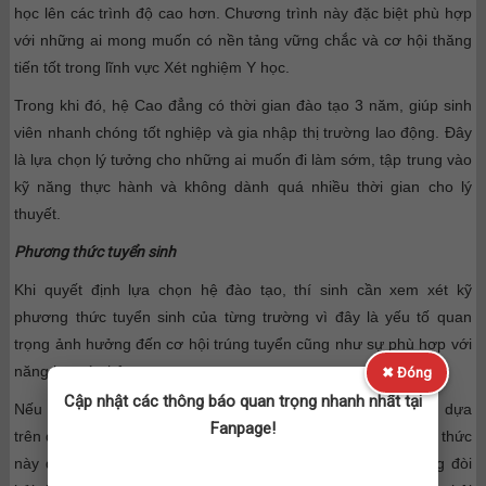
học lên các trình độ cao hơn. Chương trình này đặc biệt phù hợp
với những ai mong muốn có nền tảng vững chắc và cơ hội thăng
tiến tốt trong lĩnh vực Xét nghiệm Y học.
Trong khi đó, hệ Cao đẳng có thời gian đào tạo 3 năm, giúp sinh
viên nhanh chóng tốt nghiệp và gia nhập thị trường lao động. Đây
là lựa chọn lý tưởng cho những ai muốn đi làm sớm, tập trung vào
kỹ năng thực hành và không dành quá nhiều thời gian cho lý
thuyết.
Phương thức tuyển sinh
Khi quyết định lựa chọn hệ đào tạo, thí sinh cần xem xét kỹ
phương thức tuyển sinh của từng trường vì đây là yếu tố quan
trọng ảnh hưởng đến cơ hội trúng tuyển cũng như sự phù hợp với
năng lực cá nhân.
✖ Đóng
Cập nhật các thông báo quan trọng nhanh nhất tại
Nếu bạn có thế mạnh trong học tập và làm bài thi, xét tuyển dựa
Fanpage!
trên điểm thi tốt nghiệp THPT sẽ là lựa chọn ưu tiên. Phương thức
này được áp dụng rộng rãi tại các trường Đại học và thường đòi