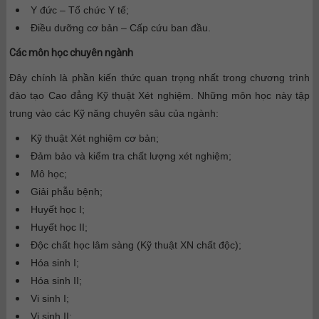
Y đức – Tổ chức Y tế;
Điều dưỡng cơ bản – Cấp cứu ban đầu.
Các môn học chuyên ngành
Đây chính là phần kiến thức quan trọng nhất trong chương trình
đào tạo Cao đẳng Kỹ thuật Xét nghiệm. Những môn học này tập
trung vào các Kỹ năng chuyên sâu của ngành:
Kỹ thuật Xét nghiệm cơ bản;
Đảm bảo và kiểm tra chất lượng xét nghiệm;
Mô học;
Giải phẫu bệnh;
Huyết học I;
Huyết học II;
Độc chất học lâm sàng (Kỹ thuật XN chất độc);
Hóa sinh I;
Hóa sinh II;
Vi sinh I;
Vi sinh II;