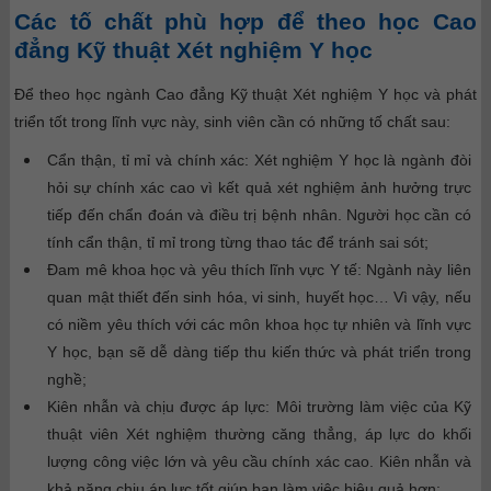
Các tố chất phù hợp để theo học Cao
đẳng Kỹ thuật Xét nghiệm Y học
Để theo học ngành Cao đẳng Kỹ thuật Xét nghiệm Y học và phát
triển tốt trong lĩnh vực này, sinh viên cần có những tố chất sau:
Cẩn thận, tỉ mỉ và chính xác:
Xét nghiệm Y học là ngành đòi
hỏi sự chính xác cao vì kết quả xét nghiệm ảnh hưởng trực
tiếp đến chẩn đoán và điều trị bệnh nhân. Người học cần có
tính cẩn thận, tỉ mỉ trong từng thao tác để tránh sai sót;
Đam mê khoa học và yêu thích lĩnh vực Y tế:
Ngành này liên
quan mật thiết đến sinh hóa, vi sinh, huyết học… Vì vậy, nếu
có niềm yêu thích với các môn khoa học tự nhiên và lĩnh vực
Y học, bạn sẽ dễ dàng tiếp thu kiến thức và phát triển trong
nghề;
Kiên nhẫn và chịu được áp lực:
Môi trường làm việc của Kỹ
thuật viên Xét nghiệm thường căng thẳng, áp lực do khối
lượng công việc lớn và yêu cầu chính xác cao. Kiên nhẫn và
khả năng chịu áp lực tốt giúp bạn làm việc hiệu quả hơn;