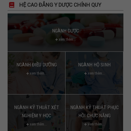
HỆ CAO ĐẲNG Y DƯỢC CHÍNH QUY
NGÀNH DƯỢC
xem thêm...
NGÀNH ĐIỀU DƯỠNG
NGÀNH HỘ SINH
xem thêm...
xem thêm...
NGÀNH KỸ THUẬT XÉT
NGÀNH KỸ THUẬT PHỤC
NGHIỆM Y HỌC
HỒI CHỨC NĂNG
xem thêm...
xem thêm...