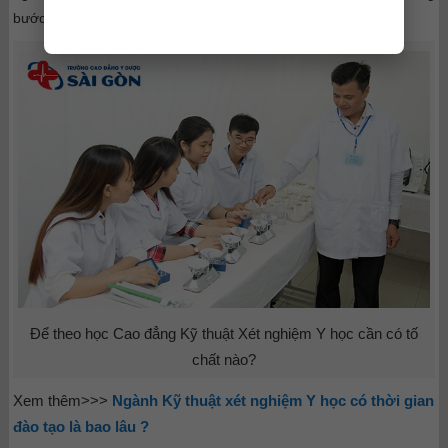
bước vào thị trường lao động ngay sau khi tốt nghiệp.
Để theo học Cao đẳng Kỹ thuật Xét nghiệm Y học cần có tố
chất nào?
Xem thêm>>>
Ngành Kỹ thuật xét nghiệm Y học có thời gian
đào tạo là bao lâu ?