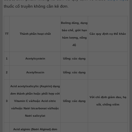
thuốc cổ truyền không cần kê đơn.
Đường dùng, dạng
bào chế, giới hạn
TT
Thành phần hoạt chất
Các quy định cụ thể khác
hàm lượng, nồng
độ
1
Acetylcystein
Uống: các dạng
2
Acetylleucin
Uống: các dạng
Acid acetylsalicylic (Aspirin) dạng
đơn thành phần hoặc phối hợp với
Với chỉ định giảm đau, hạ
3
Vitamin C và/hoặc Acid citric
Uống: các dạng
sốt, chống viêm
và/hoặc Natri bicarbonat và/hoặc
Natri salicylat
Acid alginic (Natri Alginat) đơn