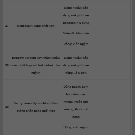
Dùng ngoài: các
dạng với giới hạn
Benzocain ≤ 10%;
37
Benzocain dạng phối hợp
Viên đặt hậu môn
Uống: viên ngậm
Benzoyl peroxid đơn thành phần
Dùng ngoài: các
38
hoặc phối hợp với Iod và/hoặc lưu
dạng với giới hạn
huỳnh
nồng độ ≤ 10%
Dùng ngoài: kem
bôi niêm mạc
miệng, nước xúc
Benzydamin Hydrochlorid đơn
39
miệng, thuốc xịt
thành phần hoặc phối hợp
họng
Uống: viên ngậm