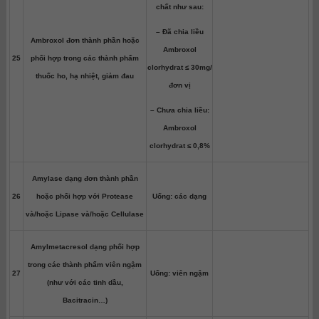
chất như sau:
– Đã chia liều
Ambroxol đơn thành phần hoặc
Ambroxol
25
phối hợp trong các thành phẩm
clorhydrat ≤ 30mg/
thuốc ho, hạ nhiệt, giảm đau
đơn vị
– Chưa chia liều:
Ambroxol
clorhydrat ≤ 0,8%
Amylase dạng đơn thành phần
26
hoặc phối hợp với Protease
Uống: các dạng
và/hoặc Lipase và/hoặc Cellulase
Amylmetacresol dạng phối hợp
trong các thành phẩm viên ngậm
27
Uống: viên ngậm
(như với các tinh dầu,
Bacitracin…)