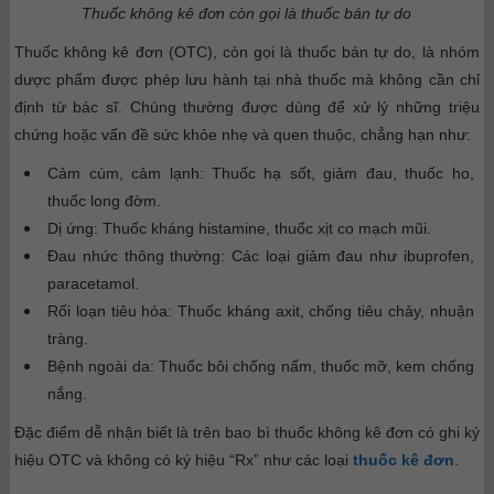
Thuốc không kê đơn còn gọi là thuốc bán tự do
Thuốc không kê đơn (OTC), còn gọi là thuốc bán tự do, là nhóm
dược phẩm được phép lưu hành tại nhà thuốc mà không cần chỉ
định từ bác sĩ. Chúng thường được dùng để xử lý những triệu
chứng hoặc vấn đề sức khỏe nhẹ và quen thuộc, chẳng hạn như:
Cảm cúm, cảm lạnh: Thuốc hạ sốt, giảm đau, thuốc ho,
thuốc long đờm.
Dị ứng: Thuốc kháng histamine, thuốc xịt co mạch mũi.
Đau nhức thông thường: Các loại giảm đau như ibuprofen,
paracetamol.
Rối loạn tiêu hóa: Thuốc kháng axit, chống tiêu chảy, nhuận
tràng.
Bệnh ngoài da: Thuốc bôi chống nấm, thuốc mỡ, kem chống
nắng.
Đặc điểm dễ nhận biết là trên bao bì thuốc không kê đơn có ghi ký
hiệu OTC và không có ký hiệu “Rx” như các loại
thuốc kê đơn
.