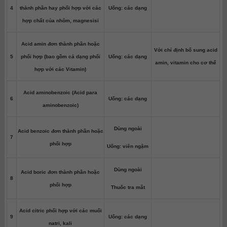
4
thành phần hay phối hợp với các
Uống: các dạng
hợp chất của nhôm, magnesisi
Acid amin đơn thành phần hoặc
Với chỉ định bổ sung acid
5
phối hợp (bao gồm cả dạng phối
Uống: các dạng
amin, vitamin cho cơ thể
hợp với các Vitamin)
Acid aminobenzoic (Acid para
6
Uống: các dạng
aminobenzoic)
Dùng ngoài
Acid benzoic đơn thành phần hoặc
7
phối hợp
Uống: viên ngậm
Dùng ngoài
Acid boric đơn thành phần hoặc
8
phối hợp
Thuốc tra mắt
Acid citric phối hợp với các muối
9
Uống: các dạng
natri, kali