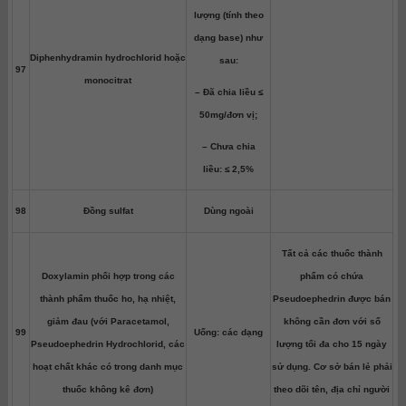
lượng (tính theo
dạng base) như
Diphenhydramin hydrochlorid hoặc
sau:
97
monocitrat
– Đã chia liều ≤
50mg/đơn vị;
– Chưa chia
liều: ≤ 2,5%
98
Đồng sulfat
Dùng ngoài
Tất cả các thuốc thành
Doxylamin phối hợp trong các
phẩm có chứa
thành phẩm thuốc ho, hạ nhiệt,
Pseudoephedrin được bán
giảm đau (với Paracetamol,
không cần đơn với số
99
Uống: các dạng
Pseudoephedrin Hydrochlorid, các
lượng tối đa cho 15 ngày
hoạt chất khác có trong danh mục
sử dụng. Cơ sở bán lẻ phải
thuốc không kê đơn)
theo dõi tên, địa chỉ người