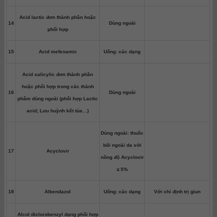
Acid lactic đơn thành phần hoặc
14
Dùng ngoài
phối hợp
15
Acid mefenamic
Uống: các dạng
Acid salicylic đơn thành phần
hoặc phối hợp trong các thành
16
Dùng ngoài
phẩm dùng ngoài (phối hợp Lactic
acid; Lưu huỳnh kết tủa…)
Dùng ngoài: thuốc
bôi ngoài da với
17
Acyclovir
nồng độ Acyclovir
≤ 5%
18
Albendazol
Uống: các dạng
Với chỉ định trị giun
Alcol diclorobenzyl dạng phối hợp