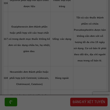
Glycerol phối hợp với dịch chiết
Thuốc thụt trực
116
dược liệu
tràng
Tất cả các thuốc thành
phẩm có chứa
Guaiphenesin đơn thành phần
Pseudoephedrin được bán
hoặc phối hợp với các hoạt chất
không cần đơn với số
117
có trong danh mục thuốc không kê
Uống: các dạng
lượng tối đa cho 15 ngày
đơn có tác dụng chữa ho, hạ nhiệt,
sử dụng. Cơ sở bán lẻ phải
giảm đau.
theo dõi tên, địa chỉ người
mua trong sổ bán lẻ.
Hexamidin đơn thành phần hoặc
118
phối hợp (với Cetrimid, Lidocain,
Dùng ngoài
Clotrimazol, Catalase)
Hexetidin đơn thành phần hoặc
Dùng ngoài: thuốc
ĐĂNG KÝ XÉT TUYỂN
phối hợp (với Benzydamin,
119
bôi ngoài da, dung
Cetylpyridinum, Cholin Salicylat,