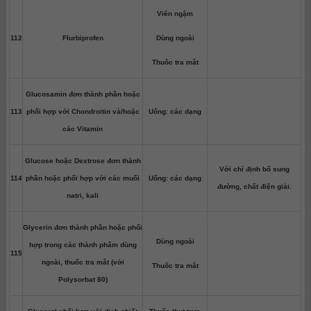
Viên ngậm
112
Flurbiprofen
Dùng ngoài
Thuốc tra mắt
Glucosamin đơn thành phần hoặc
113
phối hợp với Chondroitin và/hoặc
Uống: các dạng
các Vitamin
Glucose hoặc Dextrose đơn thành
Với chỉ định bổ sung
114
phần hoặc phối hợp với các muối
Uống: các dạng
đường, chất điện giải.
natri, kali
Glycerin đơn thành phần hoặc phối
Dùng ngoài
hợp trong các thành phẩm dùng
115
ngoài, thuốc tra mắt (với
Thuốc tra mắt
Polysorbat 80)