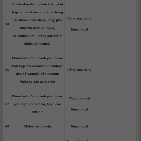
Cholin đơn thành phần hoặc phối
hợp các acid amin, Vitamin trong
Uống: các dạng
các thành phẩm dạng uống; phối
65
hợp với acid Salicylic,
Dùng ngoài
Benzalkonium… trong các thành
phẩm dùng ngoài
Chondroitin đơn thành phần hoặc
phối hợp với Glucosamin và/hoặc
66
Uống: các dạng
dầu cá và/hoặc các Vitamin
và/hoặc các acid amin
Chondroitin đơn thành phần hoặc
Thuốc tra mắt
67
phối hợp Borneol và, hoặc các
Dùng ngoài
Vitamin
68
Ciclopirox olamin
Dùng ngoài