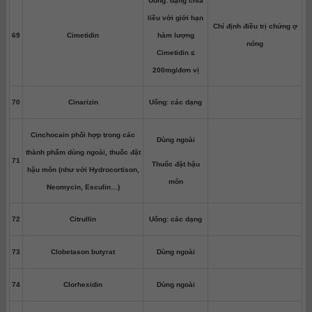
Uống: dạng chia
liều với giới hạn
Chỉ định điều trị chứng ợ
69
Cimetidin
hàm lượng
nóng
Cimetidin ≤
200mg/đơn vị
70
Cinarizin
Uống: các dạng
Cinchocain phối hợp trong các
Dùng ngoài
thành phẩm dùng ngoài, thuốc đặt
71
Thuốc đặt hậu
hậu môn (như với Hydrocortison,
môn
Neomycin, Esculin…)
72
Citrullin
Uống: các dạng
73
Clobetason butyrat
Dùng ngoài
74
Clorhexidin
Dùng ngoài