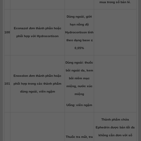
mua trong sổ bán lẻ.
Dùng ngoài, giới
hạn nồng độ
Econazol đơn thành phần hoặc
100
Hydrocortison tính
phối hợp với Hydrocortison
theo dạng base ≤
0,05%
Dùng ngoài: thuốc
bôi ngoài da, kem
Enoxolon đơn thành phần hoặc
bôi niêm mạc
101
phối hợp trong các thành phẩm
miệng, nước xúc
dùng ngoài, viên ngậm
miệng
Uống: viên ngậm
Thành phẩm chứa
Ephedrin được bán tối đa
không cần đơn với số
Thuốc tra mắt, tra