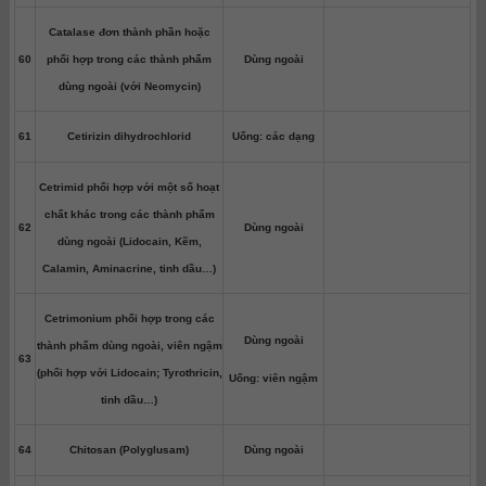
Catalase đơn thành phần hoặc
60
phối hợp trong các thành phẩm
Dùng ngoài
dùng ngoài (với Neomycin)
61
Cetirizin dihydrochlorid
Uống: các dạng
Cetrimid phối hợp với một số hoạt
chất khác trong các thành phẩm
62
Dùng ngoài
dùng ngoài (Lidocain, Kẽm,
Calamin, Aminacrine, tinh dầu…)
Cetrimonium phối hợp trong các
Dùng ngoài
thành phẩm dùng ngoài, viên ngậm
63
(phối hợp với Lidocain; Tyrothricin,
Uống: viên ngậm
tinh dầu…)
64
Chitosan (Polyglusam)
Dùng ngoài