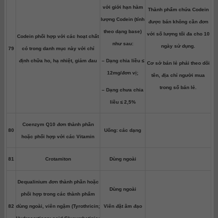
với giới hạn hàm
Thành phẩm chứa Codein
lượng Codein (tính
được bán không cần đơn
theo dạng base)
với số lượng tối đa cho 10
Codein phối hợp với các hoạt chất
như sau:
ngày sử dụng.
79
có trong danh mục này với chỉ
định chữa ho, hạ nhiệt, giảm đau
– Dạng chia liều ≤
Cơ sở bán lẻ phải theo dõi
12mg/đơn vị;
tên, địa chỉ người mua
trong sổ bán lẻ.
– Dạng chưa chia
liều ≤ 2,5%
Coenzym Q10 đơn thành phần
80
Uống: các dạng
hoặc phối hợp với các Vitamin
81
Crotamiton
Dùng ngoài
Dequalinium đơn thành phần hoặc
Dùng ngoài
phối hợp trong các thành phẩm
82
dùng ngoài, viên ngậm (Tyrothricin;
Viên đặt âm đạo