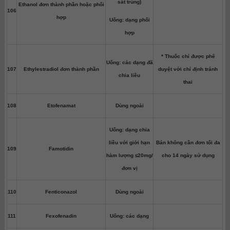
sát trùng)
Ethanol đơn thành phần hoặc phối
106
hợp
Uống: dạng phối
hợp
* Thuốc chỉ được phê
Uống: các dạng đã
107
Ethylestradiol đơn thành phần
duyệt với chỉ định tránh
chia liều
thai
108
Etofenamat
Dùng ngoài
Uống: dạng chia
liều với giới hạn
Bán không cần đơn tối đa
109
Famotidin
hàm lượng ≤20mg/
cho 14 ngày sử dụng
đơn vị
110
Fenticonazol
Dùng ngoài
111
Fexofenadin
Uống: các dạng