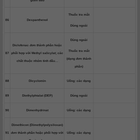
giảm đau
Thuốc tra mắt
86
Dexpanthenol
Dùng ngoài
Dùng ngoài
Diclofenac đơn thành phần hoặc
Thuốc tra mắt
87
phối hợp với Methyl salicylat; các
(dạng đơn thành
chất thuộc nhóm tinh dầu…
phần)
88
Dicyclomin
Uống: các dạng
89
Diethylphtalat (DEP)
Dùng ngoài
90
Dimenhydrinat
Uống: các dạng
Dimethicon (Dimethylpolysiloxan)
91
đơn thành phần hoặc phối hợp với
Uống: các dạng