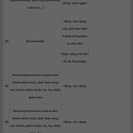
Hydrocortison; acid Glycyrrhetinic;
Uống: viên ngậm
Lidocain…)
Uống: các dạng
với giới hạn hàm
lượng ≤ 5mg/đơn
83
Desloratadin
vị chia liều
Hoặc uống với liều
tối đa 5mg/ngày
Dexbrompheniramin maleat đơn
thành phần hoặc phối hợp trong
84
Uống: các dạng
các thành phẩm thuốc ho, hạ nhiệt,
giảm đau
Dexclorpheniramin maleat đơn
thành phần hoặc phối hợp trong
85
Uống: các dạng
các thành phẩm thuốc ho, hạ nhiệt,