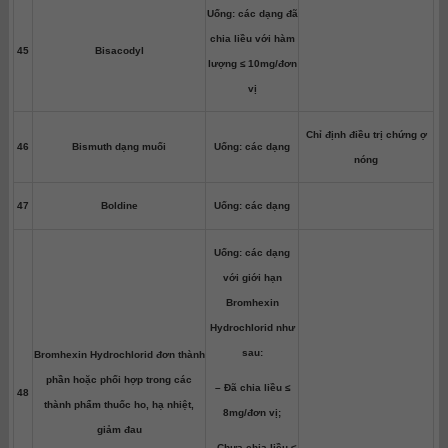
Uống: các dạng đã
chia liều với hàm
45
Bisacodyl
lượng ≤ 10mg/đơn
vị
Chỉ định điều trị chứng ợ
46
Bismuth dạng muối
Uống: các dạng
nóng
47
Boldine
Uống: các dạng
Uống: các dạng
với giới hạn
Bromhexin
Hydrochlorid như
sau:
Bromhexin Hydrochlorid đơn thành
phần hoặc phối hợp trong các
– Đã chia liều ≤
48
thành phẩm thuốc ho, hạ nhiệt,
8mg/đơn vị;
giảm đau
– Chưa chia liều ≤