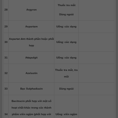
Thuốc tra mắt
28
Argyron
Dùng ngoài
29
Aspartam
Uống: các dạng
Aspartat đơn thành phần hoặc phối
30
Uống: các dạng
hợp
31
Attapulgit
Uống: các dạng
Thuốc tra mắt, tra
32
Azelastin
mũi
33
Bạc Sulphadiazin
Dùng ngoài
Bacitracin phối hợp với một số
hoạt chất khác trong các thành
34
phẩm viên ngậm (phối hợp với
Uống: viên ngậm