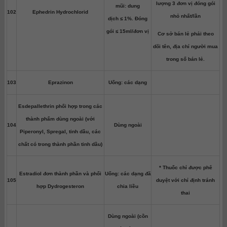
lượng 3 đơn vị đóng gói
mũi: dung
102
Ephedrin Hydrochlorid
nhỏ nhất/lần
dịch ≤ 1%. Đóng
gói ≤ 15ml/đơn vị
Cơ sở bán lẻ phải theo
dõi tên, địa chỉ người mua
trong sổ bán lẻ.
103
Eprazinon
Uống: các dạng
Esdepallethrin phối hợp trong các
thành phẩm dùng ngoài (với
104
Dùng ngoài
Piperonyl, Spregal, tinh dầu, các
chất có trong thành phần tinh dầu)
* Thuốc chỉ được phê
Estradiol đơn thành phần và phối
Uống: các dạng đã
105
duyệt với chỉ định tránh
hợp Dydrogesteron
chia liều
thai
Dùng ngoài (cồn