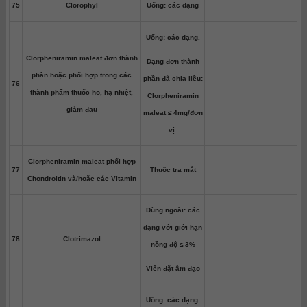
75
Clorophyl
Uống: các dạng
Uống: các dạng.
Clorpheniramin maleat đơn thành
Dạng đơn thành
phần hoặc phối hợp trong các
phần đã chia liều:
76
thành phẩm thuốc ho, hạ nhiệt,
Clorpheniramin
giảm đau
maleat ≤ 4mg/đơn
vị.
Clorpheniramin maleat phối hợp
77
Thuốc tra mắt
Chondroitin và/hoặc các Vitamin
Dùng ngoài: các
dạng với giới hạn
78
Clotrimazol
nồng độ ≤ 3%
Viên đặt âm đạo
Uống: các dạng.