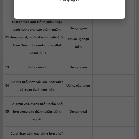
đóng gói ≤ 200 liều
Bufexamac đơn thành phần hoặc
Dùng ngoài
phối hợp trong các thành phẩm
52
dùng ngoài, thuốc đặt hậu môn (với
Thuốc đặt hậu
Titan Dioxid, Bismuth, Subgallat,
môn
Lidocain…)
53
Butoconazol
Dùng ngoài
Cafein phối hợp với các hoạt chất
54
Uống: các dạng
có trong danh mục này
Calamin đơn thành phần hoặc phối
55
hợp trong các thành phẩm dùng
Dùng ngoài
ngoài
Calci (bao gồm các dạng hợp chất)