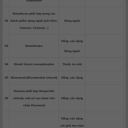
Guaiazulen
Dimethicon phối hợp trong các
92
thành phẩm dùng ngoài (với Kẽm;
Dùng ngoài
Calamin; Cetrimid…)
Uống: các dạng
93
Dimethinden
Dùng ngoài
94
Dinatri Inosin monophosphat
Thuốc tra mắt
95
Diosmectit (Dioctahedral smectit)
Uống: các dạng
Diosmin phối hợp Hesperidin
96
và/hoặc một số cao dược liệu
Uống: các dạng
chứa Flavonoid
Uống: các dạng
với giới hạn hàm