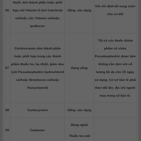
thuốc đơn thành phần hoặc phối
Với chỉ định bổ sung calci
56
hợp với Vitamin D (trừ Calcitriol)
Uống: các dạng
cho cơ thể
và/hoặc các Vitamin và/hoặc
Ipriflavon
Tất cả các thuốc thành
Carbinoxamin đơn thành phần
phẩm có chứa
hoặc phối hợp trong các thành
Pseudoephedrin được bán
phẩm thuốc ho, hạ nhiệt, giảm đau
không cần đơn với số
57
Dạng uống
(với Pseudoephedrin hydrochlorid
lượng tối đa cho 15 ngày
và/hoặc Bromhexin và/hoặc
sử dụng. Cơ sở bán lẻ phải
Paracetamol)
theo dõi tên, địa chỉ người
mua trong sổ bán lẻ.
58
Carbocystein
Uống: các dạng
Dùng ngoài
59
Carbomer
Thuốc tra mắt