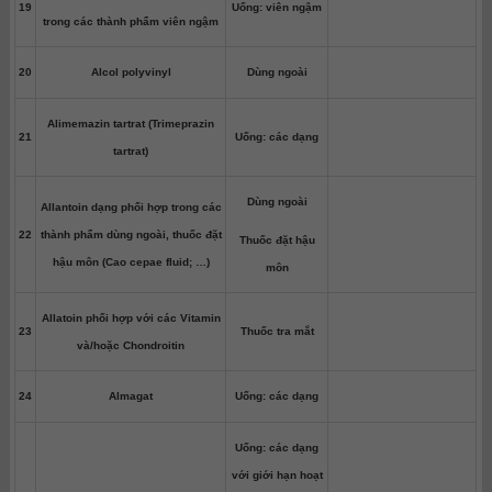
19
Uống: viên ngậm
trong các thành phẩm viên ngậm
20
Alcol polyvinyl
Dùng ngoài
Alimemazin tartrat (Trimeprazin
21
Uống: các dạng
tartrat)
Dùng ngoài
Allantoin dạng phối hợp trong các
22
thành phẩm dùng ngoài, thuốc đặt
Thuốc đặt hậu
hậu môn (Cao cepae fluid; …)
môn
Allatoin phối hợp với các Vitamin
23
Thuốc tra mắt
và/hoặc Chondroitin
24
Almagat
Uống: các dạng
Uống: các dạng
với giới hạn hoạt