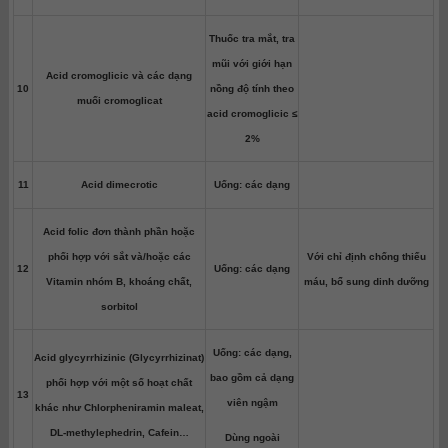
Thuốc tra mắt, tra
mũi với giới hạn
Acid cromoglicic và các dạng
10
nồng độ tính theo
muối cromoglicat
acid cromoglicic ≤
2%
11
Acid dimecrotic
Uống: các dạng
Acid folic đơn thành phần hoặc
phối hợp với sắt và/hoặc các
Với chỉ định chống thiếu
12
Uống: các dạng
Vitamin nhóm B, khoáng chất,
máu, bổ sung dinh dưỡng
sorbitol
Uống: các dạng,
Acid glycyrrhizinic (Glycyrrhizinat)
bao gồm cả dạng
phối hợp với một số hoạt chất
13
viên ngậm
khác như Chlorpheniramin maleat,
DL-methylephedrin, Cafein…
Dùng ngoài