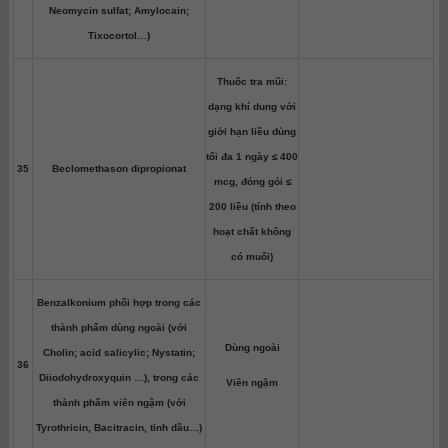
Neomycin sulfat; Amylocain;
Tixocortol…)
Thuốc tra mũi:
dạng khí dung với
giới hạn liều dùng
tối đa 1 ngày ≤ 400
35
Beclomethason dipropionat
mcg, đóng gói ≤
200 liều (tính theo
hoạt chất không
có muối)
Benzalkonium phối hợp trong các
thành phẩm dùng ngoài (với
Dùng ngoài
Cholin; acid salicylic; Nystatin;
36
Diiodohydroxyquin …), trong các
Viên ngậm
thành phẩm viên ngậm (với
Tyrothricin, Bacitracin, tinh dầu…)