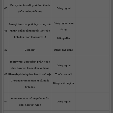
Benzydamin salicylat đơn thành
40
Dùng ngoài
phần hoặc phối hợp
Dùng ngoài: các
Benzyl benzoat phối hợp trong các
dạng
41
thành phẩm dùng ngoài (với các
tinh dầu, Cồn Isopropyl…)
Miếng dán
42
Berberin
Uống: các dạng
Biclotymol đơn thành phần hoặc
Dùng ngoài
phối hợp với Enoxolon và/hoặc
43
Phenylephrin hydrochlorid và/hoặc
Thuốc tra mũi
Clorpheniramin maleat và/hoặc
Uống: viên ngậm
tinh dầu
Bifonazol đơn thành phần hoặc
44
Dùng ngoài
phối hợp với Urea