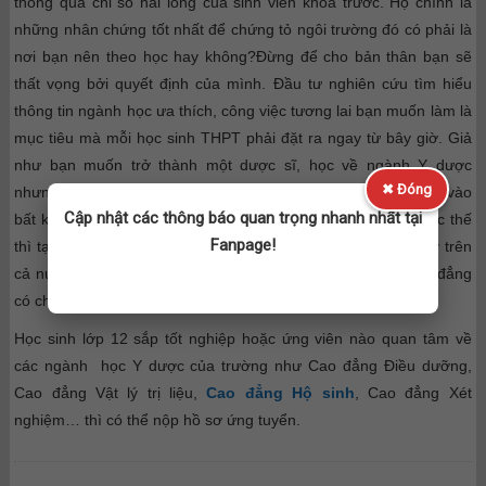
thông qua chỉ số hài lòng của sinh viên khóa trước. Họ chính là
những nhân chứng tốt nhất để chứng tỏ ngôi trường đó có phải là
nơi bạn nên theo học hay không?Đừng để cho bản thân bạn sẽ
thất vọng bởi quyết định của mình. Đầu tư nghiên cứu tìm hiểu
thông tin ngành học ưa thích, công việc tương lai bạn muốn làm là
mục tiêu mà mỗi học sinh THPT phải đặt ra ngay từ bây giờ. Giả
như bạn muốn trở thành một dược sĩ, học về ngành Y dược
✖ Đóng
nhưng bạn biết lực học, sức học của mình không thể đỗ được vào
Cập nhật các thông báo quan trọng nhanh nhất tại
bất kỳ khoa nào của các trường đại học Y dược trên cả nước thế
Fanpage!
thì tại sao lại không ứng tuyển vào Cao đẳng Dược. Hiện nay trên
cả nước có rất nhiều những cơ sở đào tạo Y dược hệ Cao đẳng
có chất lượng rất tốt như
Cao đẳng Y dược Sài Gòn
Học sinh lớp 12 sắp tốt nghiệp hoặc ứng viên nào quan tâm về
các ngành học Y dược của trường như Cao đẳng Điều dưỡng,
Cao đẳng Vật lý trị liệu,
Cao đẳng Hộ sinh
, Cao đẳng Xét
nghiệm… thì có thể nộp hồ sơ ứng tuyển.