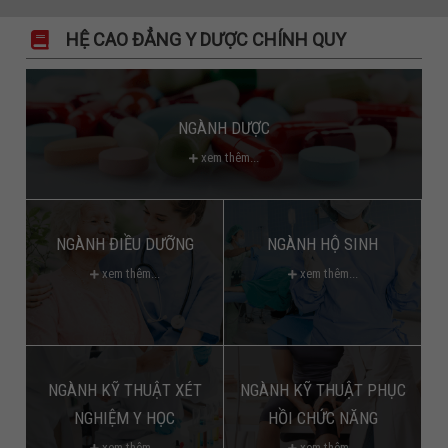
HỆ CAO ĐẲNG Y DƯỢC CHÍNH QUY
NGÀNH DƯỢC
xem thêm...
NGÀNH ĐIỀU DƯỠNG
NGÀNH HỘ SINH
xem thêm...
xem thêm...
NGÀNH KỸ THUẬT XÉT
NGÀNH KỸ THUẬT PHỤC
NGHIỆM Y HỌC
HỒI CHỨC NĂNG
xem thêm...
xem thêm...