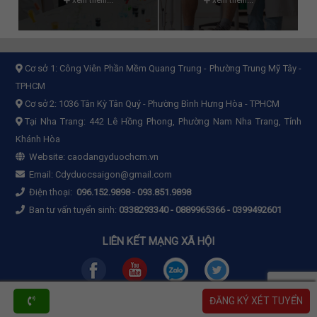
Cơ sở 1:
Công Viên Phần Mềm Quang Trung - Phường Trung Mỹ Tây -
TPHCM
Cơ sở 2:
1036 Tân Kỳ Tân Quý - Phường Bình Hưng Hòa - TPHCM
Tại Nha Trang: 442 Lê Hồng Phong, Phường Nam Nha Trang, Tỉnh
Khánh Hòa
Website:
caodangyduochcm.vn
Email:
Cdyduocsaigon@gmail.com
Điện thoại:
096.152.9898
-
093.851.9898
Ban tư vấn tuyển sinh:
0338293340 - 0889965366 - 0399492601
LIÊN KẾT MẠNG XÃ HỘI
ĐĂNG KÝ XÉT TUYỂN