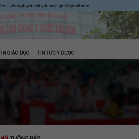
Email:
phongtuyensinhyduocsaigon@gmail.com
TIN GIÁO DỤC
TIN TỨC Y DƯỢC
THÔNG BÁO