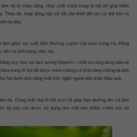
 làm da bị cháy năng. Hợp chất chứa trong lô hội sẽ giúp kiểm
ày. Theo đó, hoạt động này sẽ rất cần thiết đối với cơ thể bởi nó
ét dạ dày.
úp làm giảm sự xuất hiện thường xuyên của mụn trứng cá, Đồng
y nến và tình trạng viêm da.
 chống oxy hóa và hàm lượng Vitamin – chất có công dụng bảo vệ
chứa trong lô hội đã được minh chứng có khả năng chống lại ảnh
 hư hại dưới ánh nắng mặt trời, ngăn ngừa nếp nhăn hiệu quả.
à làn da. Dùng mặt nha lô hội tươi sẽ giúp bạn dưỡng ẩm và làm
i nước ép này còn được sử dụng như một sản phẩm chăm sóc da