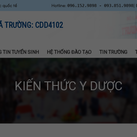
c quốc tế
Hotline:
| 
096.152.9898 - 093.851.9898
Ã TRƯỜNG: CDD4102
 TIN TUYỂN SINH
HỆ THỐNG ĐÀO TẠO
TIN TRƯỜNG
KIẾN THỨC Y DƯỢC