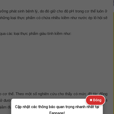
tưởng phát sinh bệnh lý, do đó giữ cho độ pH trong cơ thể luôn ở
g những loại thực phẩm có chứa nhiều kiềm như nước ép lô hội sẽ
ua các loại thực phẩm giàu tính kiềm như:
o cơ thể. Theo một số nghiên cứu cho thấy có mức độ tác động
ở đường ruột và kích thích nhu động. Theo đó, hoạt động này sẽ
✖ Đóng
Cập nhật các thông báo quan trọng nhanh nhất tại
 giảm được chứng táo bón.
Fanpage!