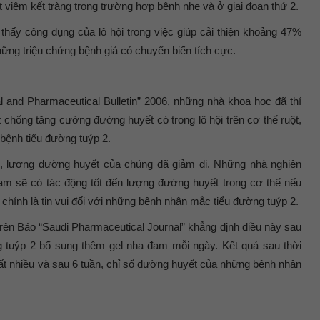
t viêm kết tràng trong trường hợp bệnh nhẹ và ở giai đoạn thứ 2.
thấy công dụng của lô hội trong việc giúp cải thiện khoảng 47%
ững triệu chứng bệnh giả có chuyển biến tích cực.
l and Pharmaceutical Bulletin” 2006, những nhà khoa học đã thí
t chống tăng cường đường huyết có trong lô hội trên cơ thể ruột,
 bệnh tiểu đường tuýp 2.
ng, lượng đường huyết của chúng đã giảm đi. Những nhà nghiên
am sẽ có tác động tốt đến lượng đường huyết trong cơ thể nếu
y chính là tin vui đối với những bệnh nhân mắc tiểu đường tuýp 2.
rên Báo “Saudi Pharmaceutical Journal” khẳng định điều này sau
 tuýp 2 bổ sung thêm gel nha đam mỗi ngày. Kết quả sau thời
i rất nhiều và sau 6 tuần, chỉ số đường huyết của những bệnh nhân