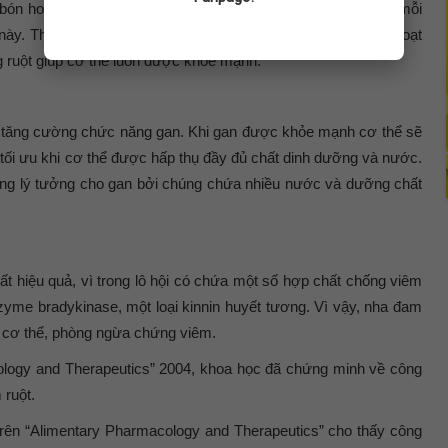
ón hoặc són tiểu, khi đó cần phải thử uống nước ép lô hội mỗi
g này. Thực phẩm này cũng giúp lợi khuẩn đường ruột được hoạt
 ruột giúp cơ thể luôn được khỏe mạnh.
 tăng cường chức năng gan. Khi gan được khỏe mạnh cơ thể sẽ
g tối ưu khi cơ thể được hấp thụ đầy đủ chất dinh dưỡng và nước.
uống lý tưởng cho gan bởi chúng chứa nhiều nước và dưỡng chất
rất hiệu quả, vì trong lô hội có chứa một số hợp chất chống viêm
nzyme bradykinase, một loại kinnin huyết tương. Vì vậy, nha đam
t cơ thể, phòng ngừa chứng viêm.
ology and Therapeutics” 2004, khoa học đã chứng minh về công
 ruột.
ên “Alimentary Pharmacology and Therapeutics” cho thấy công