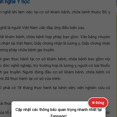
nh nghề Y học
h nghề khi làm việc tại cơ sở khám bệnh, chữa bệnh thuộc Bộ y
nghề là người Việt Nam cần đáp ứng điều kiện sau:
ghề khám bệnh, chữa bệnh hợp pháp bao gồm: Văn bằng chuyên
nhận tại Việt Nam; Giấy chứng nhận là lương y; Giấy chứng nhận
hương pháp chữa bệnh gia truyền.
hời gian thực hành tại cơ sở khám bệnh, chữa bệnh bao gồm nội
o đức nghề nghiệp, trừ trường hợp là lương y, người có bài thuốc
h gia truyền. Người đứng đầu cơ sở khám bệnh, chữa bệnh có
ời đã thực hành tại cơ sở của mình.
 phải có 18 tháng thực hành tại bệnh viện, viện nghiên cứu có
✖ Đóng
i thực hành 12 tháng tại bệnh viện.
Cập nhật các thông báo quan trọng nhanh nhất tại
ủa tổ chức y tế có thẩm quyền cấp đáp ứng đủ điều kiện về sức
Fanpage!