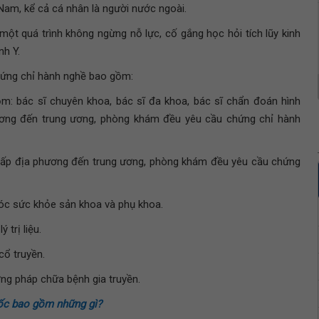
 Nam, kể cả cá nhân là người nước ngoài.
ột quá trình không ngừng nỗ lực, cố gắng học hỏi tích lũy kinh
h Y.
hứng chỉ hành nghề bao gồm:
: bác sĩ chuyên khoa, bác sĩ đa khoa, bác sĩ chẩn đoán hình
ương đến trung ương, phòng khám đều yêu cầu chứng chỉ hành
cấp địa phương đến trung ương, phòng khám đều yêu cầu chứng
c sức khỏe sản khoa và phụ khoa.
 trị liệu.
cổ truyền.
ng pháp chữa bệnh gia truyền.
ốc bao gồm những gì?