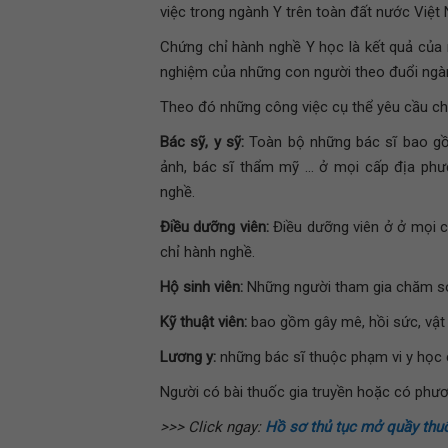
việc trong ngành Y trên toàn đất nước Việt
Chứng chỉ hành nghề Y học là kết quả của m
nghiệm của những con người theo đuổi ngàn
Theo đó những công việc cụ thể yêu cầu c
Bác sỹ, y sỹ:
Toàn bộ những bác sĩ bao gồm
ảnh, bác sĩ thẩm mỹ … ở mọi cấp địa ph
nghề.
Điều dưỡng viên:
Điều dưỡng viên ở ở mọi 
chỉ hành nghề.
Hộ sinh viên:
Những người tham gia chăm só
Kỹ thuật viên:
bao gồm gây mê, hồi sức, vật lý
Lương y:
những bác sĩ thuộc phạm vi y học 
Người có bài thuốc gia truyền hoặc có phươ
>>> Click ngay:
Hồ sơ thủ tục mở quầy thu