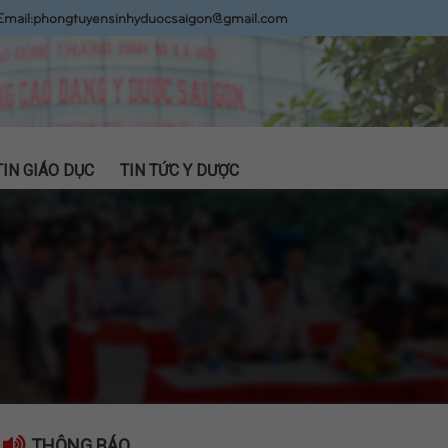
Email:
phongtuyensinhyduocsaigon@gmail.com
TIN GIÁO DỤC
TIN TỨC Y DƯỢC
THÔNG BÁO