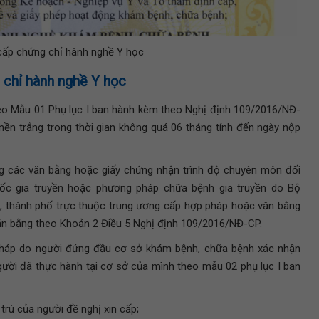
cấp chứng chỉ hành nghề Y học
 chỉ hành nghề Y học
eo Mẫu 01 Phụ lục I ban hành kèm theo Nghị định 109/2016/NĐ-
ền trắng trong thời gian không quá 06 tháng tính đến ngày nộp
 các văn bằng hoặc giấy chứng nhận trình độ chuyên môn đối
uốc gia truyền hoặc phương pháp chữa bệnh gia truyền do Bộ
h, thành phố trực thuộc trung ương cấp hợp pháp hoặc văn bằng
ăn bằng theo Khoản 2 Điều 5 Nghị định 109/2016/NĐ-CP.
 pháp do người đứng đầu cơ sở khám bệnh, chữa bệnh xác nhận
gười đã thực hành tại cơ sở của mình theo mẫu 02 phụ lục I ban
 trú của người đề nghị xin cấp;