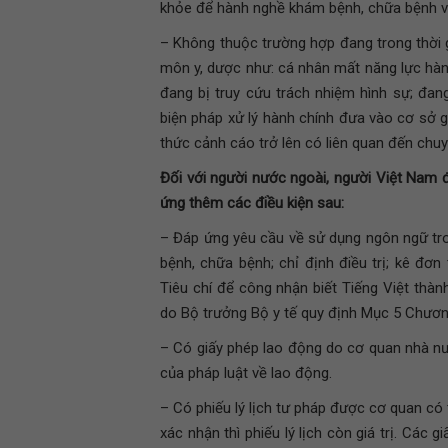
khỏe để hành nghề khám bệnh, chữa bệnh và
– Không thuộc trường hợp đang trong thời 
môn y, dược như: cá nhân mất năng lực hàn
đang bị truy cứu trách nhiệm hình sự; đan
biện pháp xử lý hành chính đưa vào cơ sở gi
thức cảnh cáo trở lên có liên quan đến ch
Đối với người nước ngoài, người Việt Nam đ
ứng thêm các điều kiện sau:
– Đáp ứng yêu cầu về sử dụng ngôn ngữ tro
bệnh, chữa bệnh; chỉ định điều trị; kê đơn
Tiêu chí để công nhận biết Tiếng Việt thà
do Bộ trưởng Bộ y tế quy định Mục 5 Chươn
– Có giấy phép lao động do cơ quan nhà n
của pháp luật về lao động.
– Có phiếu lý lịch tư pháp được cơ quan có
xác nhận thì phiếu lý lịch còn giá trị. Các