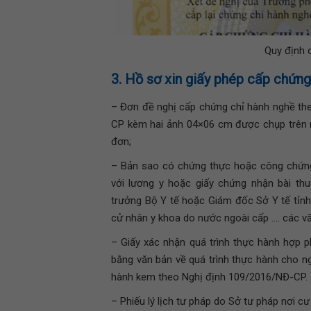
Quy định 
3. Hồ sơ xin giấy phép cấp chứng
– Đơn đề nghị cấp chứng chỉ hành nghề th
CP kèm hai ảnh 04×06 cm được chụp trên n
đơn;
– Bản sao có chứng thực hoặc công chứng
với lương y hoặc giấy chứng nhận bài th
trưởng Bộ Y tế hoặc Giám đốc Sở Y tế tỉn
cử nhân y khoa do nước ngoài cấp …. các v
– Giấy xác nhận quá trình thực hành hợp
bằng văn bản về quá trình thực hành cho n
hành kem theo Nghị định 109/2016/NĐ-CP.
– Phiếu lý lịch tư pháp do Sở tư pháp nơi cư