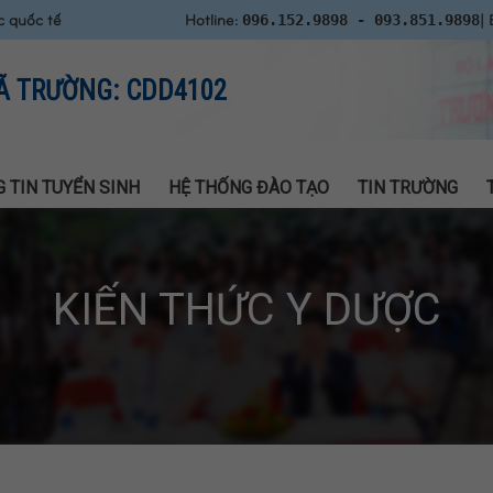
c quốc tế
Hotline:
| 
096.152.9898 - 093.851.9898
Ã TRƯỜNG: CDD4102
 TIN TUYỂN SINH
HỆ THỐNG ĐÀO TẠO
TIN TRƯỜNG
KIẾN THỨC Y DƯỢC