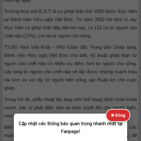
Trường hợp anh Đ.X.T. là ca ghép thận thứ 1000 được thực hiện
tại Bệnh viện Hữu nghị Việt Đức. Từ năm 2002 khi đơn vị này
thực hiện ca ghép thận đầu tiên tới nay, có 122 ca từ người cho
chết não (12%), còn lại từ người cho sống.
TS.BS Ninh Việt Khải – Phó Giám đốc Trung tâm Ghép tạng,
Bệnh viện Hữu nghị Việt Đức cho biết, kỹ thuật ghép thận từ
người cho chết não có nhiều ưu điểm hơn từ người cho sống.
Lấy tạng từ người cho chết não sẽ lấy được những mạch máu
dài hơn so với lấy từ người hiến sống, tạo thuận lợi cho cuộc
ghép.
Trong khi đó, phẫu thuật lấy tạng trên thể trạng bệnh nhân khỏe
mạnh, bác sĩ phải đảm bảo an toàn tuyệt đối cho người hiến,
✖ Đóng
mọi thao tác lấy tạng đều phải chính xác, tránh tai biến.
Cập nhật các thông báo quan trọng nhanh nhất tại
Bên cạnh đó, đối với người hiến sống, bác sĩ chỉ lấy được các
Fanpage!
mạch máu ngắn hơn so với người hiến chết não. Do vậy, để