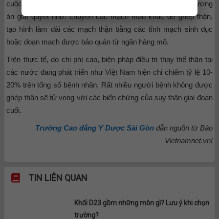
cuộc ghép thuận lợi, phẫu thuật viên phải đưa ra nhiều phương
án giải quyết như: chuyển các mạch máu khác để ghép thận,
tạo hình làm dài các mạch thận bằng các tĩnh mạch sinh dục
hoặc đoạn mạch được bảo quản từ ngân hàng mô.
Trên thực tế, do chi phí cao, biện pháp điều trị thay thế thận tại
các nước đang phát triển như Việt Nam hiện chỉ chiếm tỷ lệ 10-
20% trên tổng số bệnh nhân. Rất nhiều người bệnh không được
ghép thận sẽ tử vong với các biến chứng của suy thận giai đoạn
cuối.
Trường Cao đẳng Y Dược Sài Gòn
dẫn nguồn từ Báo
Vietnamnet.vn!
TIN LIÊN QUAN
Khối D23 gồm những môn gì? Lưu ý khi chọn
trường?