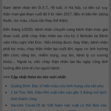
Nam bệnh nhân tên Đ.X.T., 49 tuổi, ở Hà Nội, có tiền sử suy
thận mạn giai đoạn cuối độ II từ năm 2017, điều trị bảo tồn (dùng
thuốc, lọc máu, chưa cần thay thế thận).
Đến tháng 1/2020, bệnh nhân chuyển sang bệnh thận mạn giai
đoạn cuối, phải chạy thận nhân tạo chu kỳ 3 lần/tuần tại Bệnh
viện Hữu nghị Việt Đức. Nếu không được thay thận, bệnh nhân
phải lọc máu, chạy thận nhân tạo suốt đời, nguy cơ ảnh hưởng
đến chức năng tim, nhiễm trùng, suy tim, bệnh lý cơ xương
khớp… Ngoài ra, việc chạy thận nhân tạo lâu ngày cũng ảnh
hưởng đến kinh tế cho người bệnh.
>>> Cập nhật thêm tin tức mới nhất:
Quảng Bình: Bác sĩ hiến máu cứu tính mạng của sản phụ
2 bé Trúc Nhi, Diệu Nhi xuất viện sau gần 3 tháng mổ tách
dính thành công
Vaccine Covid-19 do Việt Nam sản xuất có thể đưa vào