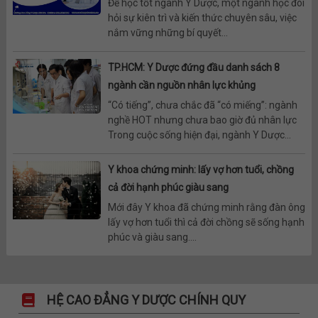
Để học tốt ngành Y Dược, một ngành học đòi
hỏi sự kiên trì và kiến thức chuyên sâu, việc
nắm vững những bí quyết...
TP.HCM: Y Dược đứng đầu danh sách 8
ngành cần nguồn nhân lực khủng
“Có tiếng”, chưa chắc đã “có miếng”: ngành
nghề HOT nhưng chưa bao giờ đủ nhân lực
Trong cuộc sống hiện đại, ngành Y Dược...
Y khoa chứng minh: lấy vợ hơn tuổi, chồng
cả đời hạnh phúc giàu sang
Mới đây Y khoa đã chứng minh rằng đàn ông
lấy vợ hơn tuổi thì cả đời chồng sẽ sống hạnh
phúc và giàu sang....
HỆ CAO ĐẲNG Y DƯỢC CHÍNH QUY