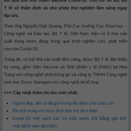
kết quả test thử thách vaccine Covid-19. Trên cơ sở đó, Bộ
Y tế sẽ thẩm định và cho phép thử nghiệm lâm sàng ngay
lập tức.
Theo ông Nguyễn Ngô Quang, Phó Cục trưởng Cục Khoa học –
Công nghệ và Đào tạo, Bộ Y tế, Việt Nam hiện có 4 nhà sản
xuất trong nước đang trong quá trình nghiên cứu, phát triển
vaccine Covid-19.
Trong đó, có hai nhà sản xuất tiềm năng, được Bộ Y tế đặt nhiều
kỳ vọng, gồm Viện Vaccine và Sinh phẩm y tế (IVAC) tại Nha
Trang với công nghệ phôi trứng gà và công ty TNHH Công nghệ
sinh học Dược Nanogen với công nghệ tái tổ hợp.
>>> Cập nhật thêm tin tức mới nhất:
Người đẹp, tiến sĩ đã gửi trứng để dành chờ sinh con
Xin tinh trùng với mục đích làm mẹ đơn thân
Covid-19: Hết sạch các ca mắc bệnh, Đà Nẵng giải thể
một bệnh viện dã chiến