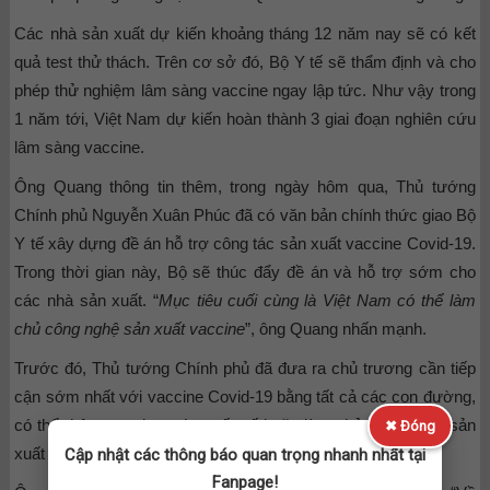
Các nhà sản xuất dự kiến khoảng tháng 12 năm nay sẽ có kết
quả test thử thách. Trên cơ sở đó, Bộ Y tế sẽ thẩm định và cho
phép thử nghiệm lâm sàng vaccine ngay lập tức. Như vậy trong
1 năm tới, Việt Nam dự kiến hoàn thành 3 giai đoạn nghiên cứu
lâm sàng vaccine.
Ông Quang thông tin thêm, trong ngày hôm qua, Thủ tướng
Chính phủ Nguyễn Xuân Phúc đã có văn bản chính thức giao Bộ
Y tế xây dựng đề án hỗ trợ công tác sản xuất vaccine Covid-19.
Trong thời gian này, Bộ sẽ thúc đẩy đề án và hỗ trợ sớm cho
các nhà sản xuất. “
Mục tiêu cuối cùng là Việt Nam có thể làm
chủ công nghệ sản xuất vaccine
”, ông Quang nhấn mạnh.
Trước đó, Thủ tướng Chính phủ đã đưa ra chủ trương cần tiếp
cận sớm nhất với vaccine Covid-19 bằng tất cả các con đường,
có thể thông qua hợp tác quốc tế hoặc làm chủ công nghệ sản
✖ Đóng
xuất trong nước.
Cập nhật các thông báo quan trọng nhanh nhất tại
Fanpage!