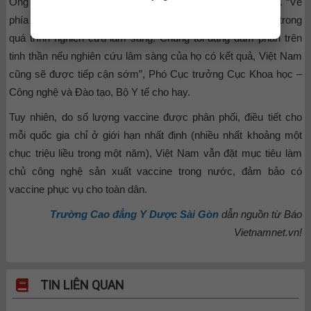
Ông Quang chia sẻ, Bộ Y tế đang tiếp cận cả 2 con đường. “Về
phía hợp tác quốc tế, các nhà sản xuất trên thế giới vẫn trong
quá trình nghiên cứu lâm sàng. Chúng tôi đang đàm phán trên
tinh thần nếu nghiên cứu lâm sàng của họ có kết quả, Việt Nam
cũng sẽ được tiếp cận sớm”, Phó Cục trưởng Cục Khoa học –
Công nghệ và Đào tạo, Bộ Y tế cho hay.
Tuy nhiên, do số lượng vaccine được phân phối, điều tiết cho
mỗi quốc gia chỉ ở giới hạn nhất định (nhiều nhất khoảng một
chục triệu liều trong một năm), Việt Nam vẫn đặt mục tiêu làm
chủ công nghệ sản xuất vaccine trong nước, đảm bảo có
vaccine phục vụ cho toàn dân.
Trường Cao đẳng Y Dược Sài Gòn
dẫn nguồn từ Báo
Vietnamnet.vn!
TIN LIÊN QUAN