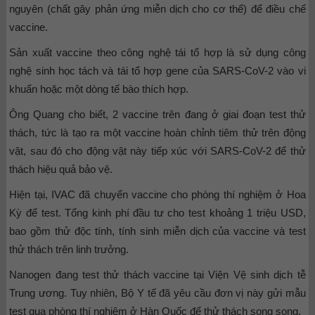
nguyên (chất gây phản ứng miễn dịch cho cơ thể) để điều chế
vaccine.
Sản xuất vaccine theo công nghệ tái tổ hợp là sử dụng công
nghệ sinh học tách và tái tổ hợp gene của SARS-CoV-2 vào vi
khuẩn hoặc một dòng tế bào thích hợp.
Ông Quang cho biết, 2 vaccine trên đang ở giai đoạn test thử
thách, tức là tạo ra một vaccine hoàn chỉnh tiêm thử trên động
vật, sau đó cho động vật này tiếp xúc với SARS-CoV-2 để thử
thách hiệu quả bảo vệ.
Hiện tại, IVAC đã chuyển vaccine cho phòng thí nghiệm ở Hoa
Kỳ để test. Tổng kinh phí đầu tư cho test khoảng 1 triệu USD,
bao gồm thử độc tính, tính sinh miễn dịch của vaccine và test
thử thách trên linh trưởng.
Nanogen đang test thử thách vaccine tại Viện Vệ sinh dịch tễ
Trung ương. Tuy nhiên, Bộ Y tế đã yêu cầu đơn vị này gửi mẫu
test qua phòng thí nghiệm ở Hàn Quốc để thử thách song song.