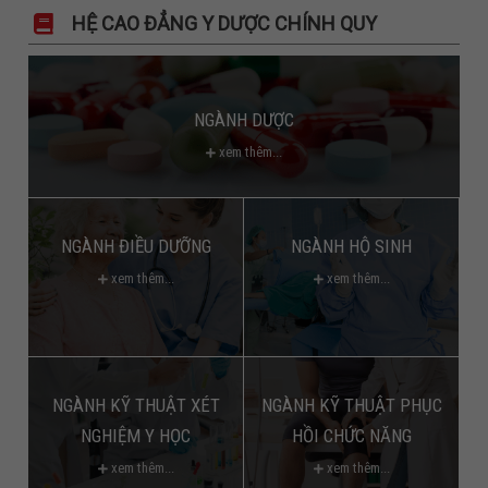
HỆ CAO ĐẲNG Y DƯỢC CHÍNH QUY
NGÀNH DƯỢC
xem thêm...
NGÀNH ĐIỀU DƯỠNG
NGÀNH HỘ SINH
xem thêm...
xem thêm...
NGÀNH KỸ THUẬT XÉT
NGÀNH KỸ THUẬT PHỤC
NGHIỆM Y HỌC
HỒI CHỨC NĂNG
xem thêm...
xem thêm...