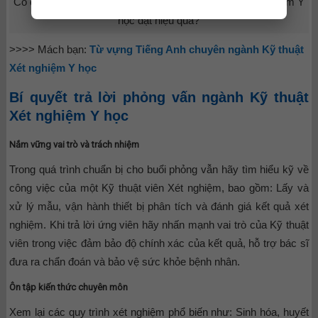
Có cách nào để trả lời phỏng vấn ngành Kỹ thuật Xét nghiệm Y
học đạt hiệu quả?
>>>> Mách bạn:
Từ vựng Tiếng Anh chuyên ngành Kỹ thuật
Xét nghiệm Y học
Bí quyết trả lời phỏng vấn ngành Kỹ thuật
Xét nghiệm Y học
Nắm vững vai trò và trách nhiệm
Trong quá trình chuẩn bị cho buổi phỏng vẫn hãy tìm hiểu kỹ về
công việc của một Kỹ thuật viên Xét nghiệm, bao gồm: Lấy và
xử lý mẫu, vận hành thiết bị phân tích và đánh giá kết quả xét
nghiệm. Khi trả lời ứng viên hãy nhấn mạnh vai trò của Kỹ thuật
viên trong việc đảm bảo độ chính xác của kết quả, hỗ trợ bác sĩ
đưa ra chẩn đoán và bảo vệ sức khỏe bệnh nhân.
Ôn tập kiến thức chuyên môn
Xem lại các quy trình xét nghiệm phổ biến như: Sinh hóa, huyết