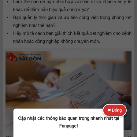
Làm thế nào để bạn phối hợp với bác sĩ và nhân viên y tế
khác để đảm bảo hiệu quả công việc?
Bạn quản lý thời gian và ưu tiên công việc trong phòng xét
nghiệm như thế nào?
Hãy mô tả cách bạn giải thích kết quả xét nghiệm cho bệnh
nhân hoặc đồng nghiệp không chuyên môn.
✖ Đóng
Cập nhật các thông báo quan trọng nhanh nhất tại
Fanpage!