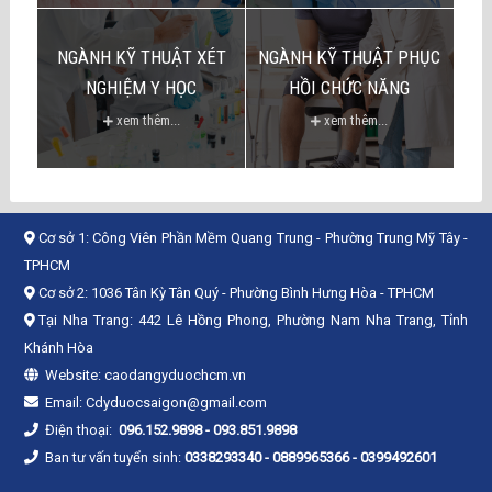
NGÀNH KỸ THUẬT XÉT
NGÀNH KỸ THUẬT PHỤC
NGHIỆM Y HỌC
HỒI CHỨC NĂNG
xem thêm...
xem thêm...
Cơ sở 1:
Công Viên Phần Mềm Quang Trung - Phường Trung Mỹ Tây -
TPHCM
Cơ sở 2:
1036 Tân Kỳ Tân Quý - Phường Bình Hưng Hòa - TPHCM
Tại Nha Trang: 442 Lê Hồng Phong, Phường Nam Nha Trang, Tỉnh
Khánh Hòa
Website:
caodangyduochcm.vn
Email:
Cdyduocsaigon@gmail.com
Điện thoại:
096.152.9898
-
093.851.9898
Ban tư vấn tuyển sinh:
0338293340 - 0889965366 - 0399492601