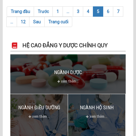
Trang đầu
Trước
1
...
3
4
5
6
7
...
12
Sau
Trang cuối
HỆ CAO ĐẲNG Y DƯỢC CHÍNH QUY
NGÀNH DƯỢC
xem thêm...
NGÀNH ĐIỀU DƯỠNG
NGÀNH HỘ SINH
xem thêm...
xem thêm...