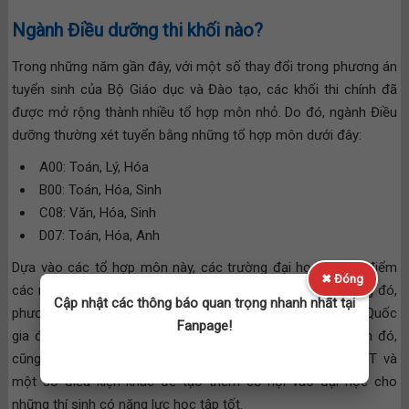
Ngành Điều dưỡng thi khối nào?
Trong những năm gần đây, với một số thay đổi trong phương án
tuyển sinh của Bộ Giáo dục và Đào tạo, các khối thi chính đã
được mở rộng thành nhiều tổ hợp môn nhỏ. Do đó, ngành Điều
dưỡng thường xét tuyển bằng những tổ hợp môn dưới đây:
A00: Toán, Lý, Hóa
B00: Toán, Hóa, Sinh
C08: Văn, Hóa, Sinh
D07: Toán, Hóa, Anh
Dựa vào các tổ hợp môn này, các trường đại học sẽ xét điểm
✖ Đóng
các môn thi từ cao trở xuống cho đến khi đủ chỉ tiêu. Trong đó,
Cập nhật các thông báo quan trọng nhanh nhất tại
phương thức xét tuyển dựa vào điểm thi tốt nghiệp THPT Quốc
Fanpage!
gia được áp dụng tại hầu hết các trường y dược. Bên cạnh đó,
cũng có một số trường còn xét tuyển bằng học bạ THPT và
một số điều kiện khác để tạo thêm cơ hội vào đại học cho
những thí sinh có năng lực học tập tốt.