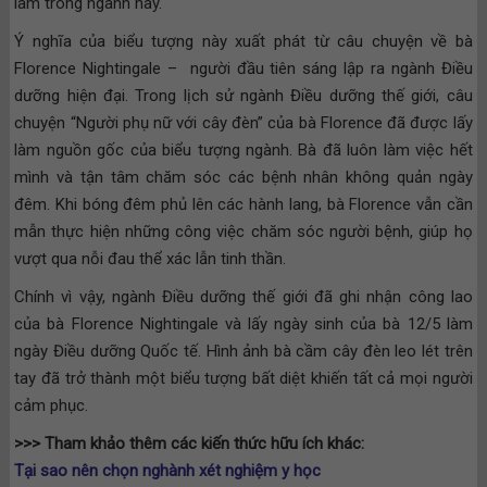
làm trong ngành này.
Ý nghĩa của biểu tượng này xuất phát từ câu chuyện về bà
Florence Nightingale – người đầu tiên sáng lập ra ngành Điều
dưỡng hiện đại. Trong lịch sử ngành Điều dưỡng thế giới, câu
chuyện “Người phụ nữ với cây đèn” của bà Florence đã được lấy
làm nguồn gốc của biểu tượng ngành. Bà đã luôn làm việc hết
mình và tận tâm chăm sóc các bệnh nhân không quản ngày
đêm. Khi bóng đêm phủ lên các hành lang, bà Florence vẫn cần
mẫn thực hiện những công việc chăm sóc người bệnh, giúp họ
vượt qua nỗi đau thể xác lẫn tinh thần.
Chính vì vậy, ngành Điều dưỡng thế giới đã ghi nhận công lao
của bà Florence Nightingale và lấy ngày sinh của bà 12/5 làm
ngày Điều dưỡng Quốc tế. Hình ảnh bà cầm cây đèn leo lét trên
tay đã trở thành một biểu tượng bất diệt khiến tất cả mọi người
cảm phục.
>>> Tham khảo thêm các kiến thức hữu ích khác:
Tại sao nên chọn nghành xét nghiệm y học