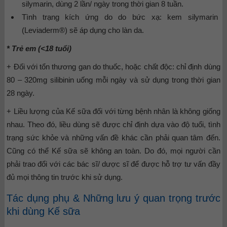
silymarin, dùng 2 lần/ ngày trong thời gian 8 tuần.
Tình trạng kích ứng do do bức xạ: kem silymarin
(Leviaderm®) sẽ áp dụng cho làn da.
* Trẻ em (<18 tuổi)
+ Đối với tổn thương gan do thuốc, hoặc chất độc: chỉ định dùng
80 – 320mg silibinin uống mỗi ngày và sử dụng trong thời gian
28 ngày.
+ Liều lượng của Kế sữa đối với từng bệnh nhân là không giống
nhau. Theo đó, liều dùng sẽ được chỉ định dựa vào độ tuổi, tình
trạng sức khỏe và những vấn đề khác cần phải quan tâm đến.
Cũng có thể Kế sữa sẽ không an toàn. Do đó, mọi người cần
phải trao đổi với các bác sĩ/ dược sĩ để được hỗ trợ tư vấn đầy
đủ mọi thông tin trước khi sử dụng.
Tác dụng phụ & Những lưu ý quan trọng trước
khi dùng Kế sữa