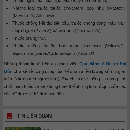
Thuốc ngừa thai hoặc liệu pháp thay thế hormone.
Những loại thuốc thuốc cholesterol cao như lovastatin
(Mevacor®, Altocor®).
Thuốc chống kết tập tiểu cầu, thuốc chống đông máu như
clopidogrel (Plavix®) và warfarin (Coumadin®).
Thuốc trị ung thư.
Thuốc chống lo âu bao gồm diazepam (Valium®),
alprazolam (Xanax®), lorazepam (Ativan®).
Những thông tin ở trên do giảng viên
Cao đẳng Y Dược Sài
Gòn
chia sẻ về công dụng của Kế sữa và liều lượng sử dụng an
toàn. Nhưng mọi người lưu ý đây chỉ là các thông tin mang tính
chất tham khảo và sẽ không thay thế những lời chỉ định của các
bác sĩ/ dược sĩ kê đơn ban đầu.
TIN LIÊN QUAN