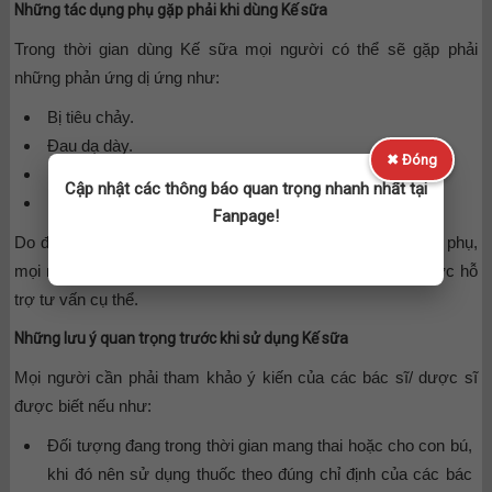
Những tác dụng phụ gặp phải khi dùng Kế sữa
Trong thời gian dùng Kế sữa mọi người có thể sẽ gặp phải
những phản ứng dị ứng như:
Bị tiêu chảy.
Đau dạ dày.
✖ Đóng
Buồn nôn và ói mửa.
Cập nhật các thông báo quan trọng nhanh nhất tại
Nổi phát ban (do chạm vào cây Kế sữa).
Fanpage!
Do đó, nếu như gặp bất kỳ thắc mắc gì về những tác dụng phụ,
mọi người cần phải trao đổi với các bác sĩ/ dược sĩ để được hỗ
trợ tư vấn cụ thể.
Những lưu ý quan trọng trước khi sử dụng Kế sữa
Mọi người cần phải tham khảo ý kiến của các bác sĩ/ dược sĩ
được biết nếu như:
Đối tượng đang trong thời gian mang thai hoặc cho con bú,
khi đó nên sử dụng thuốc theo đúng chỉ định của các bác