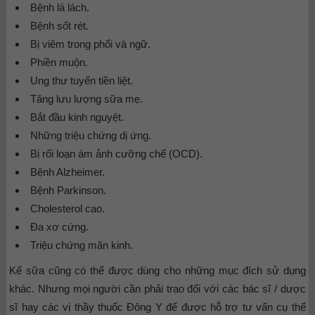
Bệnh lá lách.
Bệnh sốt rét.
Bị viêm trong phổi và ngữ.
Phiền muộn.
Ung thư tuyến tiền liệt.
Tăng lưu lượng sữa mẹ.
Bắt đầu kinh nguyệt.
Những triệu chứng dị ứng.
Bị rối loạn ám ảnh cưỡng chế (OCD).
Bệnh Alzheimer.
Bệnh Parkinson.
Cholesterol cao.
Đa xơ cứng.
Triệu chứng mãn kinh.
Kế sữa cũng có thể được dùng cho những mục đích sử dụng
khác. Nhưng mọi người cần phải trao đổi với các bác sĩ / dược
sĩ hay các vị thầy thuốc Đông Y để được hỗ trợ tư vấn cụ thể