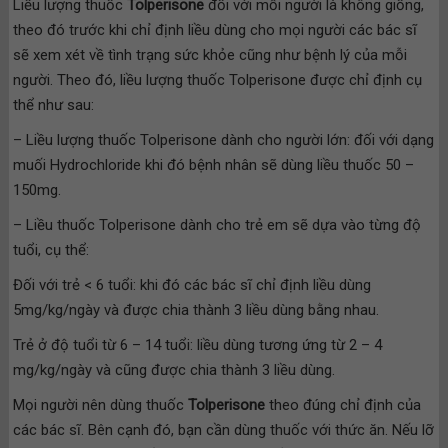
Liều lượng thuốc
Tolperisone
đối với mỗi người là không giống,
theo đó trước khi chỉ định liều dùng cho mọi người các bác sĩ
sẽ xem xét về tình trạng sức khỏe cũng như bệnh lý của mỗi
người. Theo đó, liều lượng thuốc Tolperisone được chỉ định cụ
thể như sau:
– Liều lượng thuốc Tolperisone dành cho người lớn: đối với dạng
muối Hydrochloride khi đó bệnh nhân sẽ dùng liều thuốc 50 –
150mg.
– Liều thuốc Tolperisone dành cho trẻ em sẽ dựa vào từng độ
tuổi, cụ thể:
Đối với trẻ < 6 tuổi: khi đó các bác sĩ chỉ định liều dùng
5mg/kg/ngày và được chia thành 3 liều dùng bằng nhau.
Trẻ ở độ tuổi từ 6 – 14 tuổi: liều dùng tương ứng từ 2 – 4
mg/kg/ngày và cũng được chia thành 3 liều dùng.
Mọi người nên dùng thuốc
Tolperisone
theo đúng chỉ định của
các bác sĩ. Bên cạnh đó, bạn cần dùng thuốc với thức ăn. Nếu lỡ