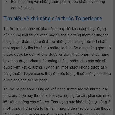
Bạn bị dị ứng với những thực phẩm; hóa chất hay những
con vật khác.
Tìm hiểu về khả năng của thuốc Tolperisone
Thuốc Tolperisone có khả năng thay đổi khả năng hoạt động
của những loại thuốc khác hay có thể gia tăng thêm những tác
dụng phụ. Nhằm hạn chế được những tình trạng trên tốt nhất
mọi người hãy liệt kê tất cả những loại thuốc đang dùng gồm có
thuốc được kê đơn; không được kê đơn; thực phẩm chức năng
hay thảo dược; Vitamin/ khoáng chất,… nhằm cho các bác sĩ
được xem xét kỹ lưỡng. Tuy nhiên, mọi người không được tự ý
dùng thuốc
Tolperisone
, thay đổi liều lượng thuốc dùng khi chưa
được các bác sĩ cho phép.
Thuốc Tolperisone cũng có khả năng tương tác với những loại
thức ăn; rượu hay thuốc lá. Bởi vậy, mọi người cần phải cân nhắc
kỹ lưỡng những vấn đề trên. Tình trạng sức khỏe hiện tại cũng là
một trong những yếu tố làm ảnh hưởng đến tác dụng của thuốc.
Vì vậy, mọi người hãy nói rõ cho các bác sĩ được biết về tình