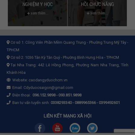
NGHIỆM Y HỌC
HỒI CHỨC NĂNG
xem thêm...
xem thêm...
Cơ sở 1:
Công Viên Phần Mềm Quang Trung - Phường Trung Mỹ Tây -
TPHCM
Cơ sở 2:
1036 Tân Kỳ Tân Quý - Phường Bình Hưng Hòa - TPHCM
Tại Nha Trang: 442 Lê Hồng Phong, Phường Nam Nha Trang, Tỉnh
Khánh Hòa
Website:
caodangyduochcm.vn
Email:
Cdyduocsaigon@gmail.com
Điện thoại:
096.152.9898
-
093.851.9898
Ban tư vấn tuyển sinh:
0338293340 - 0889965366 - 0399492601
LIÊN KẾT MẠNG XÃ HỘI