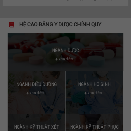
HỆ CAO ĐẲNG Y DƯỢC CHÍNH QUY
NGÀNH DƯỢC
xem thêm...
NGÀNH ĐIỀU DƯỠNG
NGÀNH HỘ SINH
xem thêm...
xem thêm...
NGÀNH KỸ THUẬT XÉT
NGÀNH KỸ THUẬT PHỤC