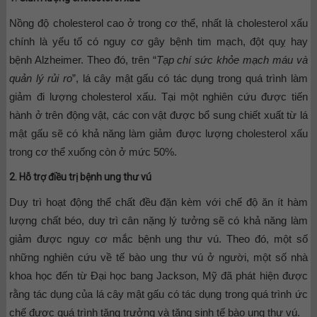
Nồng độ cholesterol cao ở trong cơ thể, nhất là cholesterol xấu
chính là yếu tố có nguy cơ gây bệnh tim mạch, đột quỵ hay
bệnh Alzheimer. Theo đó, trên “
Tạp chí sức khỏe mạch máu và
quản lý rủi ro
”, lá cây mật gấu có tác dụng trong quá trình làm
giảm đi lượng cholesterol xấu. Tại một nghiên cứu được tiến
hành ở trên động vật, các con vật được bổ sung chiết xuất từ lá
mật gấu sẽ có khả năng làm giảm được lượng cholesterol xấu
trong cơ thể xuống còn ở mức 50%.
2. Hỗ trợ điều trị bệnh ung thư vú
Duy trì hoạt động thể chất đều đặn kèm với chế độ ăn ít hàm
lượng chất béo, duy trì cân nặng lý tưởng sẽ có khả năng làm
giảm được nguy cơ mắc bệnh ung thư vú. Theo đó, một số
những nghiên cứu về tế bào ung thư vú ở người, một số nhà
khoa học đến từ Đại học bang Jackson, Mỹ đã phát hiện được
rằng tác dụng của lá cây mật gấu có tác dụng trong quá trình ức
chế được quá trình tăng trưởng và tăng sinh tế bào ung thư vú.