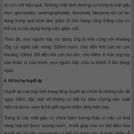
trị cơn sốt hiệu quả. Những chất dinh dưỡng có trong lá mật gấu
như: glucosides, andrographolide, flavonoid, fiterpene sẽ có tác
dụng trong quá trình làm giảm đi tình trạng căng thẳng của cơ
thể và có tác dụng trong việc giảm sốt.
Theo đó, mọi người hãy sử dụng 10g lá khô cùng với khoảng
25g củ nghệ sắc trong 200ml nước cho đến khi cạn lại còn
khoảng 100ml. Để đến khi còn hơi ấm, cho thêm ít mật ong tùy
vào khẩu vị của mình, mọi người hãy chia ra thành 3 lần dùng/
ngày.
6. Hỗ trợ hạ huyết áp
Huyết áp cao hay tình trạng tăng huyết áp chính là những vấn đề
nguy hiểm, đặc biệt sẽ không có bất kỳ triệu chứng nào xuất
hiện và được xem là kẻ giết người thầm lặng hiện nay.
Trong lá cây mật gấu có chứa hàm lượng Kali, vì vậy có khả
năng loại bỏ được lượng nước, muối giúp cho cơ thể điều hòa
huyết áp. Vì vậy, mọi người có thể sử dụng cây, lá hoặc phần rễ