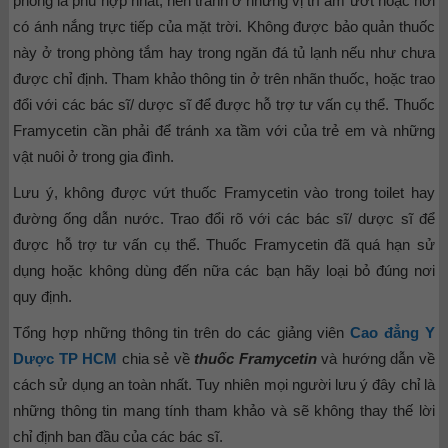
phòng là phù hợp nhất, nên tránh ở những vị trí ẩm ướt hoặc nơi
có ánh nắng trực tiếp của mặt trời. Không được bảo quản thuốc
này ở trong phòng tắm hay trong ngăn đá tủ lạnh nếu như chưa
được chỉ định. Tham khảo thông tin ở trên nhãn thuốc, hoặc trao
đổi với các bác sĩ/ dược sĩ để được hỗ trợ tư vấn cụ thể. Thuốc
Framycetin cần phải để tránh xa tầm với của trẻ em và những
vật nuôi ở trong gia đình.
Lưu ý, không được vứt thuốc Framycetin vào trong toilet hay
đường ống dẫn nước. Trao đổi rõ với các bác sĩ/ dược sĩ để
được hỗ trợ tư vấn cụ thể. Thuốc Framycetin đã quá hạn sử
dụng hoặc không dùng đến nữa các bạn hãy loại bỏ đúng nơi
quy định.
Tổng hợp những thông tin trên do các giảng viên
Cao đẳng Y
Dược TP HCM
chia sẻ về
thuốc Framycetin
và hướng dẫn về
cách sử dụng an toàn nhất. Tuy nhiên mọi người lưu ý đây chỉ là
những thông tin mang tính tham khảo và sẽ không thay thế lời
chỉ định ban đầu của các bác sĩ.