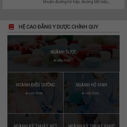
khuẩn đường hô hấp, đường tiết niệu,...
HỆ CAO ĐẲNG Y DƯỢC CHÍNH QUY
NGÀNH DƯỢC
xem thêm...
NGÀNH ĐIỀU DƯỠNG
NGÀNH HỘ SINH
xem thêm...
xem thêm...
NGÀNH KỸ THUẬT XÉT
NGÀNH KỸ THUẬT PHỤC