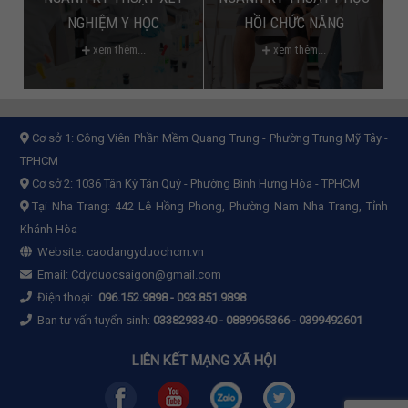
NGHIỆM Y HỌC
HỒI CHỨC NĂNG
xem thêm...
xem thêm...
Cơ sở 1:
Công Viên Phần Mềm Quang Trung - Phường Trung Mỹ Tây -
TPHCM
Cơ sở 2:
1036 Tân Kỳ Tân Quý - Phường Bình Hưng Hòa - TPHCM
Tại Nha Trang: 442 Lê Hồng Phong, Phường Nam Nha Trang, Tỉnh
Khánh Hòa
Website:
caodangyduochcm.vn
Email:
Cdyduocsaigon@gmail.com
Điện thoại:
096.152.9898
-
093.851.9898
Ban tư vấn tuyển sinh:
0338293340 - 0889965366 - 0399492601
LIÊN KẾT MẠNG XÃ HỘI