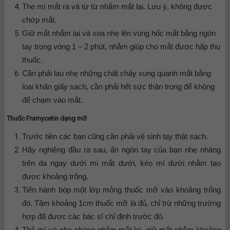
The mí mắt ra và từ từ nhắm mắt lại. Lưu ý, không được
chớp mắt.
Giữ mắt nhắm lại và xoa nhẹ lên vùng hốc mắt bằng ngón
tay trong vòng 1 – 2 phút, nhằm giúp cho mắt được hấp thụ
thuốc.
Cần phải lau nhẹ những chất chảy xung quanh mắt bằng
loại khăn giấy sạch, cần phải hết sức thận trọng để không
để chạm vào mắt.
Thuốc Framycetin dạng mỡ
Trước tiên các bạn cũng cần phải vệ sinh tay thật sạch.
Hãy nghiêng đầu ra sau, ấn ngón tay của bạn nhẹ nhàng
trên da ngay dưới mi mắt dưới, kéo mí dưới nhằm tạo
được khoảng trống.
Tiến hành bóp một lớp mỏng thuốc mỡ vào khoảng trống
đó. Tầm khoảng 1cm thuốc mỡ là đủ, chỉ trừ những trường
hợp đã được các bác sĩ chỉ định trước đó.
Thả mí và nhẹ nhàng nhắm mắt lại, giữ mắt nhắm khoảng