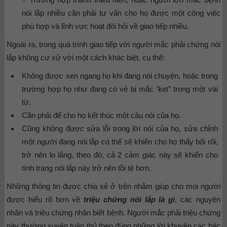
nói lắp nhiều cần phải tư vấn cho họ được một công việc
phù hợp và lĩnh vực hoạt đòi hỏi về giao tiếp nhiều.
Ngoài ra, trong quá trình giao tiếp với người mắc phải chứng nói
lắp không cư xử với một cách khác biệt, cụ thể:
Không được xen ngang họ khi đang nói chuyện, hoặc trong
trường hợp họ như đang có vẻ bị mắc ‘kẹt” trong một vài
từ.
Cần phải để cho họ kết thúc một câu nói của họ.
Cũng không được sửa lỗi trong lời nói của họ, sửa chỉnh
một người đang nói lắp có thể sẽ khiến cho họ thấy bối rối,
trở nên lo lắng, theo đó, cả 2 cảm giác này sẽ khiến cho
tình trạng nói lắp này trở nên tồi tệ hơn.
Những thông tin được chia sẻ ở trên nhằm giúp cho mọi người
được hiểu rõ hơn về
triệu chứng nói lắp là gì
, các nguyên
nhân và triệu chứng nhận biết bệnh. Người mắc phải triệu chứng
này thường xuyên tuân thủ theo đúng những lời khuyên các bác