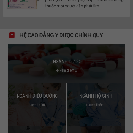
thuốc mọi người cần phải tìm...
HỆ CAO ĐẲNG Y DƯỢC CHÍNH QUY
NGÀNH DƯỢC
xem thêm...
NGÀNH ĐIỀU DƯỠNG
NGÀNH HỘ SINH
xem thêm...
xem thêm...