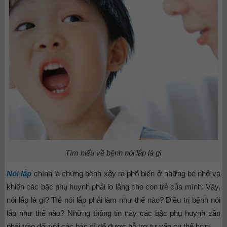
Tìm hiểu về bệnh nói lắp là gì
Nói lắp
chính là chứng bệnh xảy ra phổ biến ở những bé nhỏ và
khiến các bậc phụ huynh phải lo lắng cho con trẻ của mình. Vậy,
nói lắp là gì? Trẻ nói lắp phải làm như thế nào? Điều trị bệnh nói
lắp như thế nào? Những thông tin này các bậc phụ huynh cần
phải trao đổi với các bác sĩ để được hỗ trợ tư vấn cụ thể hơn.