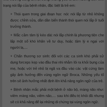
trạng nói lắp của bệnh nhân, đặc biệt là trẻ em:
+ Thói quen trong giai đoạn học nói: nói lắp từ nhỏ không
được chỉnh sửa, dần dần biến thành thói quen nói lắp ở tuổi
trưởng thành.
+ Mắc cảm tâm lý kéo dài: nói lắp chính là phương tiện che
lấp một số khó khăn về tư duy, hoặc tâm lý e ngại với
người lạ,…
+ Chấn thương sơ sinh: đối với các ca sinh khó phải sử
dụng forceps kẹp vào đầu thai nhi nhằm lôi ra khỏi bụng của
mẹ, hoặc với trẻ nhỏ bị ngã va đầu vào các vật cứng làm
gây ảnh hưởng đến vùng ngôn ngữ Broca. Những yếu tố
trên sẽ ảnh hưởng nhất định lên khả năng ngôn ngữ của trẻ.
+ Bệnh nhân mắc phải một bệnh ở não bộ, màng não như:
viêm màng não, viêm não,… sau khi điều trị khỏi đã nhưng
sẽ có khả năng để lại những di chứng tại vùng ngôn ngữ.