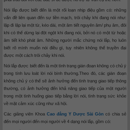
Nói lắp được biết đến là một rối loạn nhịp điệu gồm có: những
vấn đề liên quan đến sự liền mạch, trôi chảy khi đang nói như:
lặp đi lặp lại một từ, kéo dài, một âm tiết nguyên âm/ phụ âm, đôi
khi có thể dừng lại đột ngột khi đang nói, bởi nó có một từ hoặc
âm tiết khó phát âm. Những người mắc chứng nói lắp, họ luôn
biết rõ mình muốn nói điều gì, tuy nhiên không thể truyền đại
được một cách trôi chảy khi nói.
Nói lắp được biết đến là một tình trạng gián đoạn không có chủ ý
trong tính lưu loát lời nói bình thường.Theo đó, các gián đoạn
không chủ ý có thể sẽ ảnh hưởng đến tình trạng giao tiếp thông
thường, có ảnh hưởng đến khả năng giao tiếp của một người
trong một tình huống giao tiếp bằng lời nói, tình trạng sức khỏe
về mặt cảm xúc cũng như xã hội.
Các giảng viên Khoa
Cao đẳng Y Dược Sài Gòn
có chia sẻ
đến mọi người đến mọi người về 4 dạng nói lắp, gồm có: