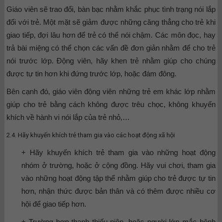
Giáo viên sẽ trao đổi, bàn bạc nhằm khắc phục tình trạng nói lắp
đối với trẻ. Một mặt sẽ giảm được những căng thẳng cho trẻ khi
giao tiếp, đợi lâu hơn để trẻ có thể nói chậm. Các môn đọc, hay
trả bài miệng có thể chọn các vấn đề đơn giản nhằm để cho trẻ
nói trước lớp. Động viên, hãy khen trẻ nhằm giúp cho chúng
được tự tin hơn khi đứng trước lớp, hoặc đám đông.
Bên cạnh đó, giáo viên động viên những trẻ em khác lớp nhằm
giúp cho trẻ bằng cách không được trêu chọc, không khuyến
khích về hành vi nói lắp của trẻ nhỏ,…
2.4. Hãy khuyến khích trẻ tham gia vào các hoạt động xã hội
+ Hãy khuyến khích trẻ tham gia vào những hoạt động
nhóm ở trường, hoặc ở cộng đồng. Hãy vui chơi, tham gia
vào những hoạt động tập thể nhằm giúp cho trẻ được tự tin
hơn, nhận thức được bản thân và có thêm được nhiều cơ
hội để giao tiếp hơn.
+ Trường hợp thanh thiếu niên, hoặc người lớn mắc bệnh