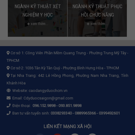
NGÀNH KỸ THUẬT XÉT
NGÀNH KỸ THUẬT PHỤC
NGHIỆM Y HỌC
HỒI CHỨC NĂNG
xem thêm...
xem thêm...
Cơ sở 1:
Công Viên Phần Mềm Quang Trung - Phường Trung Mỹ Tây -
TPHCM
Cơ sở 2:
1036 Tân Kỳ Tân Quý - Phường Bình Hưng Hòa - TPHCM
Tại Nha Trang: 442 Lê Hồng Phong, Phường Nam Nha Trang, Tỉnh
Khánh Hòa
Website:
caodangyduochcm.vn
Email:
Cdyduocsaigon@gmail.com
Điện thoại:
096.152.9898
-
093.851.9898
Ban tư vấn tuyển sinh:
0338293340 - 0889965366 - 0399492601
LIÊN KẾT MẠNG XÃ HỘI