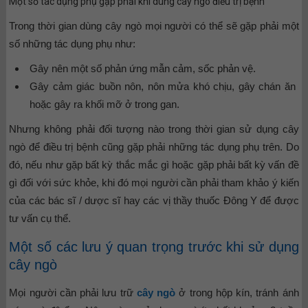
Một số tác dụng phụ gặp phải khi dùng cây ngò điều trị bệnh
Trong thời gian dùng cây ngò mọi người có thể sẽ gặp phải một
số những tác dụng phụ như:
Gây nên một số phản ứng mẫn cảm, sốc phản vệ.
Gây cảm giác buồn nôn, nôn mửa khó chịu, gây chán ăn
hoặc gây ra khối mỡ ở trong gan.
Nhưng không phải đối tượng nào trong thời gian sử dụng cây
ngò để điều trị bệnh cũng gặp phải những tác dụng phụ trên. Do
đó, nếu như gặp bất kỳ thắc mắc gì hoặc gặp phải bất kỳ vấn đề
gì đối với sức khỏe, khi đó mọi người cần phải tham khảo ý kiến
của các bác sĩ / dược sĩ hay các vị thầy thuốc Đông Y để được
tư vấn cụ thể.
Một số các lưu ý quan trọng trước khi sử dụng
cây ngò
Mọi người cần phải lưu trữ
cây ngò
ở trong hộp kín, tránh ánh