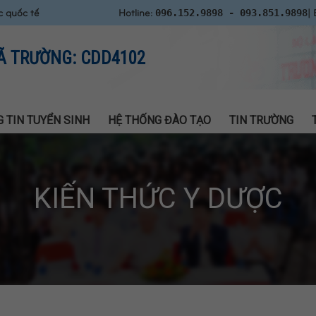
c quốc tế
Hotline:
| 
096.152.9898 - 093.851.9898
Ã TRƯỜNG: CDD4102
 TIN TUYỂN SINH
HỆ THỐNG ĐÀO TẠO
TIN TRƯỜNG
KIẾN THỨC Y DƯỢC