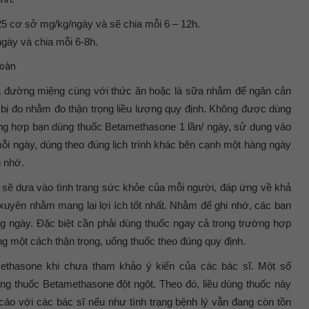
25 cơ sở mg/kg/ngày và sẽ chia mỗi 6 – 12h.
gày và chia mỗi 6-8h.
toàn
 đường miệng cùng với thức ăn hoặc là sữa nhằm để ngăn cản
ết bị đo nhằm đo thận trọng liều lượng quy định. Không được dùng
ường hợp bạn dùng thuốc Betamethasone 1 lần/ ngày, sử dụng vào
ỗi ngày, dùng theo đúng lịch trình khác bên cạnh một hàng ngày
i nhớ.
ốc sẽ dựa vào tình trạng sức khỏe của mỗi người, đáp ứng về khả
xuyên nhằm mang lại lợi ích tốt nhất. Nhằm để ghi nhớ, các bạn
g ngày. Đặc biệt cần phải dùng thuốc ngay cả trong trường hợp
ng một cách thận trọng, uống thuốc theo đúng quy định.
thasone khi chưa tham khảo ý kiến của các bác sĩ. Một số
ng thuốc Betamethasone đột ngột. Theo đó, liều dùng thuốc này
cáo với các bác sĩ nếu như tình trạng bệnh lý vẫn đang còn tồn