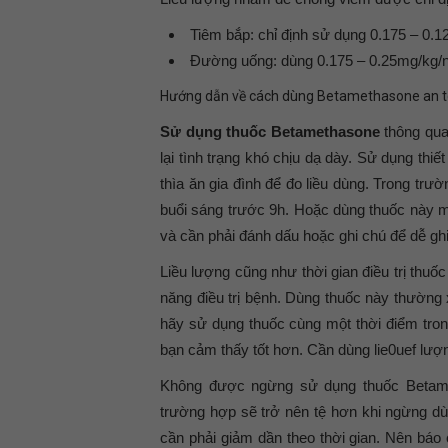
Tiêm bắp: chỉ định sử dụng 0.175 – 0.1
Đường uống: dùng 0.175 – 0.25mg/kg/n
Hướng dẫn về cách dùng Betamethasone an 
Sử dụng thuốc Betamethasone
thông qua
lại tình trạng khó chịu dạ dày. Sử dụng thi
thìa ăn gia đình để đo liều dùng. Trong tr
buổi sáng trước 9h. Hoặc dùng thuốc này m
và cần phải đánh dấu hoặc ghi chú để dễ gh
Liều lượng cũng như thời gian điều trị thu
năng điều trị bệnh. Dùng thuốc này thường 
hãy sử dụng thuốc cùng một thời điểm tron
bạn cảm thấy tốt hơn. Cần dùng lie0uef lượ
Không được ngừng sử dụng thuốc Betame
trường hợp sẽ trở nên tệ hơn khi ngừng dù
cần phải giảm dần theo thời gian. Nên báo 