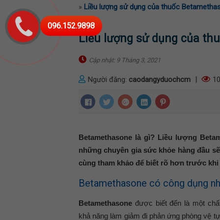
»
Liều lượng sử dụng của thuốc Betametha
096.152.9898
Liều lượng sử dụng của th
Cập nhật: 9 Tháng 3, 2021
Người đăng:
caodangyduochcm
|
10
Betamethasone là gì? Liều lượng Beta
những chuyên gia sức khỏe hàng đầu sẽ 
cùng tham khảo để biết rõ hơn trước kh
Betamethasone có công dụng nh
Betamethasone
được biết đến là một chất
khả năng làm giảm đi phản ứng phòng vệ tự 