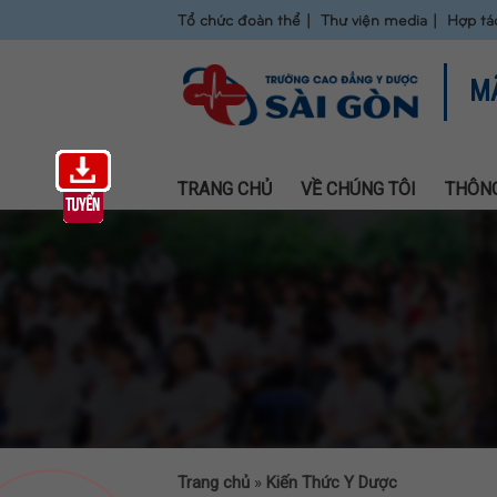
Tổ chức đoàn thể
Thư viện media
Hợp tá
M
TRANG CHỦ
VỀ CHÚNG TÔI
THÔNG
Trang chủ
»
Kiến Thức Y Dược