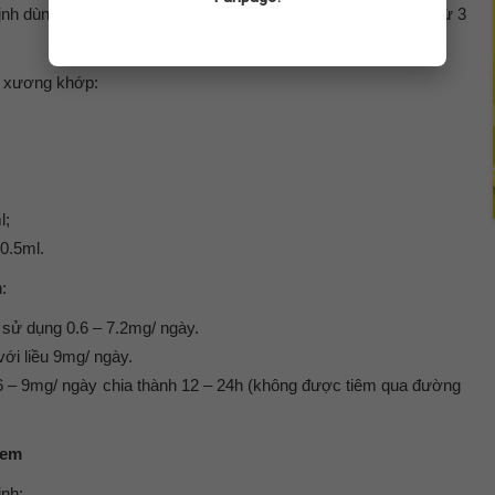
 định dùng 0.5 – 1ml ở vùng chân bị ảnh hưởng trong thời gian từ 3
m xương khớp:
l;
 0.5ml.
:
h sử dụng 0.6 – 7.2mg/ ngày.
ới liều 9mg/ ngày.
0.6 – 9mg/ ngày chia thành 12 – 24h (không được tiêm qua đường
 em
nh: