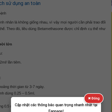
ch sử dụng an toàn
bệnh
nh nhân là không giống nhau, vì vậy mọi người cần phải trao đổi
thể. Theo đó, liều dùng Betamethasone được chỉ định cụ thể như
ười lớn
ễu:
2ml/ lần tiêm.
h:
hoảng thời gian từ 3-7 ngày.
nh dùng 0.25 – 0.5ml.
✖ Đóng
Cập nhật các thông báo quan trọng nhanh nhất tại
ng 0.5 ml.
Fanpage!