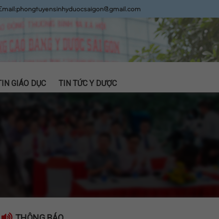
Email:
phongtuyensinhyduocsaigon@gmail.com
TIN GIÁO DỤC
TIN TỨC Y DƯỢC
THÔNG BÁO