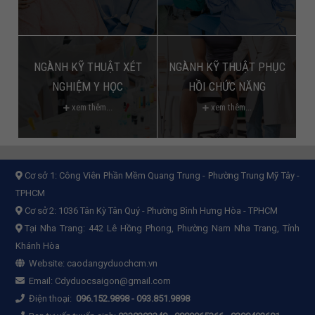
NGÀNH KỸ THUẬT XÉT
NGÀNH KỸ THUẬT PHỤC
NGHIỆM Y HỌC
HỒI CHỨC NĂNG
xem thêm...
xem thêm...
Cơ sở 1:
Công Viên Phần Mềm Quang Trung - Phường Trung Mỹ Tây -
TPHCM
Cơ sở 2:
1036 Tân Kỳ Tân Quý - Phường Bình Hưng Hòa - TPHCM
Tại Nha Trang: 442 Lê Hồng Phong, Phường Nam Nha Trang, Tỉnh
Khánh Hòa
Website:
caodangyduochcm.vn
Email:
Cdyduocsaigon@gmail.com
Điện thoại:
096.152.9898
-
093.851.9898