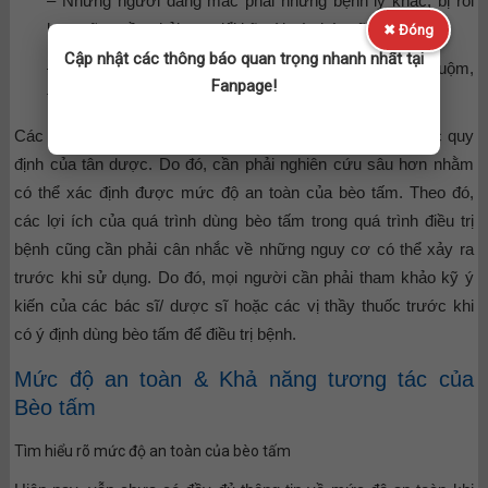
– Những người đang mắc phải những bệnh lý khác, bị rối
loạn cũng cần phải trao đổi kỹ với các bác sĩ.
✖ Đóng
Cập nhật các thông báo quan trọng nhanh nhất tại
– Trường hợp bị dị ứng nào khác với các loại thuốc nhuộm,
Fanpage!
thực phẩm, động vật hoặc chất bảo quản.
Các quy định đối với bèo tấm ít nghiêm ngặt hơn so với các quy
định của tân dược. Do đó, cần phải nghiên cứu sâu hơn nhằm
có thể xác định được mức độ an toàn của bèo tấm. Theo đó,
các lợi ích của quá trình dùng bèo tấm trong quá trình điều trị
bệnh cũng cần phải cân nhắc về những nguy cơ có thể xảy ra
trước khi sử dụng. Do đó, mọi người cần phải tham khảo kỹ ý
kiến của các bác sĩ/ dược sĩ hoặc các vị thầy thuốc trước khi
có ý định dùng bèo tấm để điều trị bệnh.
Mức độ an toàn & Khả năng tương tác của
Bèo tấm
Tìm hiểu rõ mức độ an toàn của bèo tấm