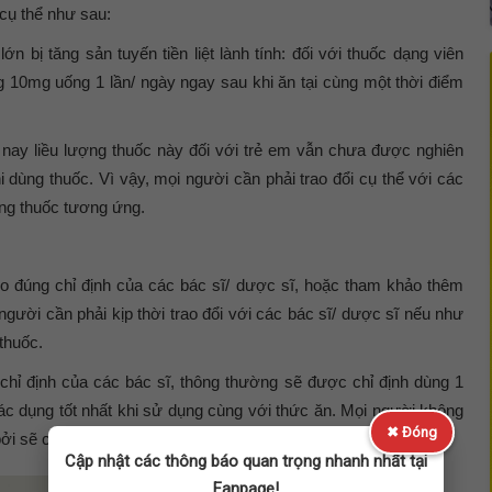
 cụ thể như sau:
n bị tăng sản tuyến tiền liệt lành tính: đối với thuốc dạng viên
ng 10mg uống 1 lần/ ngày ngay sau khi ăn tại cùng một thời điểm
n nay liều lượng thuốc này đối với trẻ em vẫn chưa được nghiên
 dùng thuốc. Vì vậy, mọi người cần phải trao đổi cụ thể với các
ụng thuốc tương ứng.
o đúng chỉ định của các bác sĩ/ dược sĩ, hoặc tham khảo thêm
 người cần phải kịp thời trao đổi với các bác sĩ/ dược sĩ nếu như
thuốc.
chỉ định của các bác sĩ, thông thường sẽ được chỉ định dùng 1
tác dụng tốt nhất khi sử dụng cùng với thức ăn. Mọi người không
✖ Đóng
bởi sẽ có khả năng làm giảm đi tác dụng của thuốc.
Cập nhật các thông báo quan trọng nhanh nhất tại
Fanpage!