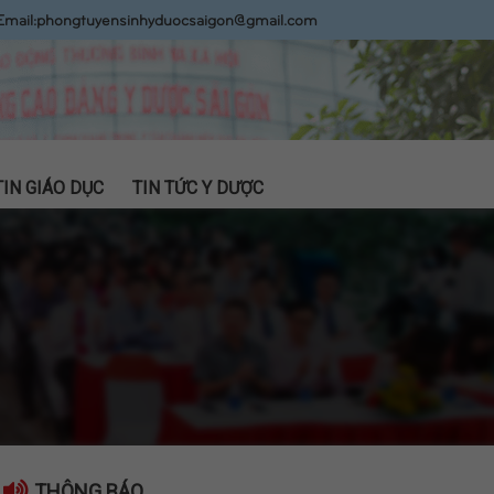
Email:
phongtuyensinhyduocsaigon@gmail.com
TIN GIÁO DỤC
TIN TỨC Y DƯỢC
THÔNG BÁO