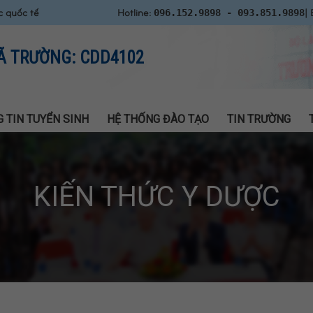
c quốc tế
Hotline:
| 
096.152.9898 - 093.851.9898
Ã TRƯỜNG: CDD4102
 TIN TUYỂN SINH
HỆ THỐNG ĐÀO TẠO
TIN TRƯỜNG
KIẾN THỨC Y DƯỢC