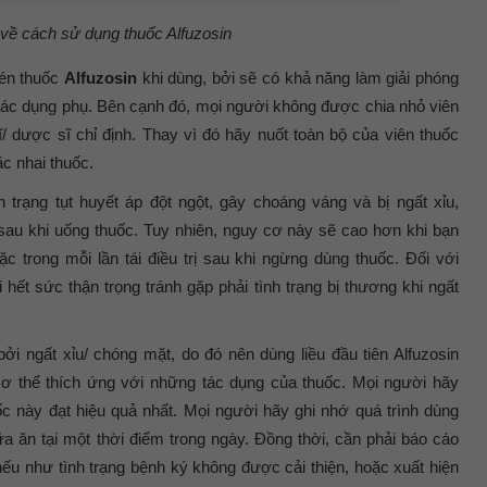
về cách sử dụng thuốc
Alfuzosin
nén thuốc
Alfuzosin
khi dùng, bởi sẽ có khả năng làm giải phóng
tác dụng phụ. Bên cạnh đó, mọi người không được chia nhỏ viên
 dược sĩ chỉ định. Thay vì đó hãy nuốt toàn bộ của viên thuốc
ặc nhai thuốc.
trạng tụt huyết áp đột ngột, gây choáng váng và bị ngất xỉu,
 sau khi uống thuốc. Tuy nhiên, nguy cơ này sẽ cao hơn khi bạn
oặc trong mỗi lần tái điều trị sau khi ngừng dùng thuốc. Đối với
ết sức thận trọng tránh gặp phải tình trạng bị thương khi ngất
i ngất xỉu/ chóng mặt, do đó nên dùng liều đầu tiên Alfuzosin
cơ thể thích ứng với những tác dụng của thuốc. Mọi người hãy
c này đạt hiệu quả nhất. Mọi người hãy ghi nhớ quá trình dùng
a ăn tại một thời điểm trong ngày. Đồng thời, cần phải báo cáo
 nếu như tình trạng bệnh ký không được cải thiện, hoặc xuất hiện