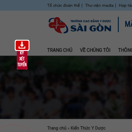
Tổ chức đoàn thể
Thư viện media
Hợp tá
M
TRANG CHỦ
VỀ CHÚNG TÔI
THÔNG
Trang chủ
»
Kiến Thức Y Dược