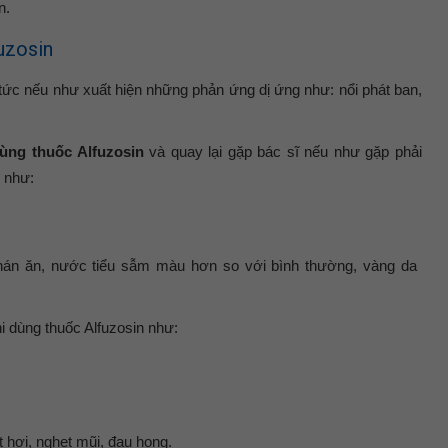
n.
uzosin
tức nếu như xuất hiện những phản ứng dị ứng như: nổi phát ban,
ùng thuốc Alfuzosin
và quay lại gặp bác sĩ nếu như gặp phải
 như:
hán ăn, nước tiểu sẫm màu hơn so với bình thường, vàng da
i dùng thuốc Alfuzosin như:
 hơi, nghẹt mũi, đau họng.