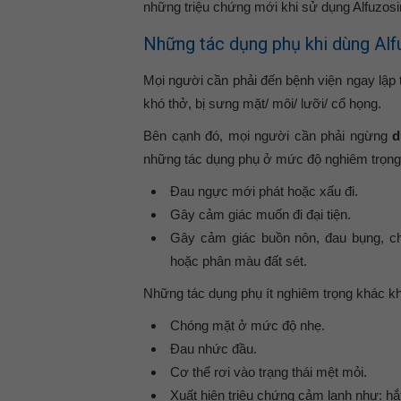
những triệu chứng mới khi sử dụng Alfuzosi
Những tác dụng phụ khi dùng Alf
Mọi người cần phải đến bệnh viện ngay lập 
khó thở, bị sưng mặt/ môi/ lưỡi/ cổ họng.
Bên cạnh đó, mọi người cần phải ngừng
d
những tác dụng phụ ở mức độ nghiêm trọng
Đau ngực mới phát hoặc xấu đi.
Gây cảm giác muốn đi đại tiện.
Gây cảm giác buồn nôn, đau bụng, c
hoặc phân màu đất sét.
Những tác dụng phụ ít nghiêm trọng khác kh
Chóng mặt ở mức độ nhẹ.
Đau nhức đầu.
Cơ thể rơi vào trạng thái mệt mỏi.
Xuất hiện triệu chứng cảm lạnh như: hắt