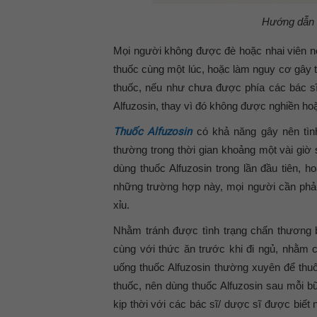
Hướng dẫn 
Mọi người không được đè hoặc nhai viên 
thuốc cùng một lúc, hoặc làm nguy cơ gây 
thuốc, nếu như chưa được phía các bác sĩ/
Alfuzosin, thay vì đó không được nghiền ho
Thuốc Alfuzosin
có khả năng gây nên tình 
thường trong thời gian khoảng một vài giờ
dùng thuốc Alfuzosin trong lần đầu tiên, h
những trường hợp này, mọi người cần phải h
xỉu.
Nhằm tránh được tình trạng chấn thương bở
cùng với thức ăn trước khi đi ngủ, nhằm 
uống thuốc Alfuzosin thường xuyên để thuố
thuốc, nên dùng thuốc Alfuzosin sau mỗi bữ
kịp thời với các bác sĩ/ dược sĩ được biết