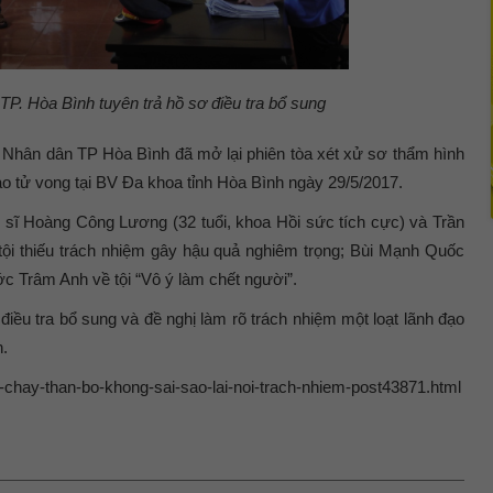
. Hòa Bình tuyên trả hồ sơ điều tra bổ sung
Nhân dân TP Hòa Bình đã mở lại phiên tòa xét xử sơ thẩm hình
o tử vong tại BV Đa khoa tỉnh Hòa Bình ngày 29/5/2017.
c sĩ Hoàng Công Lương (32 tuổi, khoa Hồi sức tích cực) và Trần
 tội thiếu trách nhiệm gây hậu quả nghiêm trọng; Bùi Mạnh Quốc
c Trâm Anh về tội “Vô ý làm chết người”.
iều tra bổ sung và đề nghị làm rõ trách nhiệm một loạt lãnh đạo
.
n-chay-than-bo-khong-sai-sao-lai-noi-trach-nhiem-post43871.html