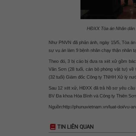
HĐXX Tòa án Nhân dân TP
Như PNVN đã phản ánh, ngày 15/5, Tòa án 
sự vụ án làm 9 bệnh nhân chạy thận nhân tạ
Theo đó, 3 bị cáo bị đưa ra xét xử gồm bá
Văn Sơn (28 tuổi, cán bộ phòng vật tư) về
(32 tuổi) Giám đốc Công ty TNHH Xử lý nướ
Sau 12 xét xử, HĐXX đã trả hồ sơ yêu cầu đ
BV Đa khoa Hòa Bình và Công ty Thiên Sơn
Nguồn:http://phunuvietnam.vn/luat-doi/vu-a
TIN LIÊN QUAN