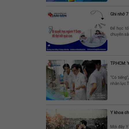
Ghi nhớ 7
Để học tố
chuyên sâu
TP.HCM: 
“Có tiếng
nhân lực T
Y khoa ch
Mới đây Y