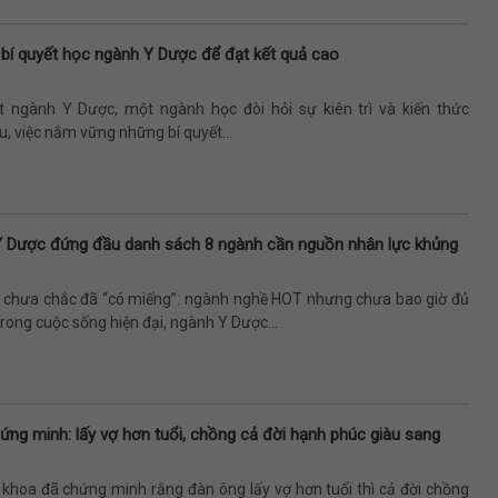
 bí quyết học ngành Y Dược để đạt kết quả cao
t ngành Y Dược, một ngành học đòi hỏi sự kiên trì và kiến thức
, việc nắm vững những bí quyết...
Y Dược đứng đầu danh sách 8 ngành cần nguồn nhân lực khủng
”, chưa chắc đã “có miếng”: ngành nghề HOT nhưng chưa bao giờ đủ
rong cuộc sống hiện đại, ngành Y Dược...
ứng minh: lấy vợ hơn tuổi, chồng cả đời hạnh phúc giàu sang
 khoa đã chứng minh rằng đàn ông lấy vợ hơn tuổi thì cả đời chồng