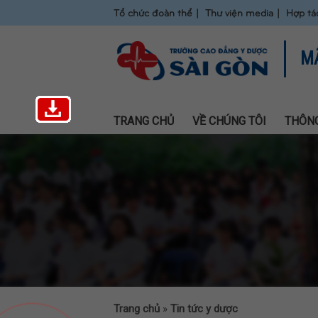
Tổ chức đoàn thể
Thư viện media
Hợp tá
M
TRANG CHỦ
VỀ CHÚNG TÔI
THÔNG
Trang chủ
»
Tin tức y dược