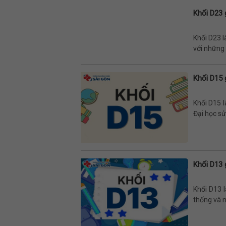
Khối D23 
Khối D23 l
với những t
Khối D15 
Khối D15 l
Đại học sử
Khối D13 
Khối D13 
thống và n