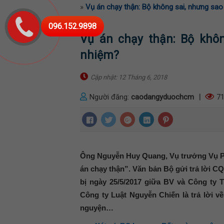
»
Vụ án chạy thận: Bộ không sai, nhưng sao l
096.152.9898
Vụ án chạy thận: Bộ không
nhiệm?
Cập nhật: 12 Tháng 6, 2018
Người đăng:
caodangyduochcm
|
71
Ông Nguyễn Huy Quang, Vụ trưởng Vụ Phá
án chạy thận”. Văn bản Bộ gửi trả lời C
bị ngày 25/5/2017 giữa BV và Công ty
Công ty Luật Nguyễn Chiến là trả lời v
nguyện…