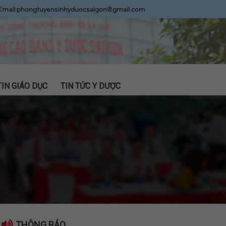
Email:
phongtuyensinhyduocsaigon@gmail.com
TIN GIÁO DỤC
TIN TỨC Y DƯỢC
THÔNG BÁO