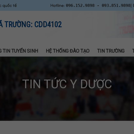
c quốc tế
Hotline:
| 
096.152.9898 - 093.851.9898
Ã TRƯỜNG: CDD4102
 TIN TUYỂN SINH
HỆ THỐNG ĐÀO TẠO
TIN TRƯỜNG
TIN TỨC Y DƯỢC