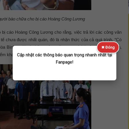
người bào chữa cho bị cáo Hoàng Công Lương
 bị cáo Hoàng Công Lương cho rằng, việc trả lời các công văn
 tế chưa được nhất quán, đó là nhận thức của cả quá trình. “Có
Hòa Bình, mới có những công văn mang tính buộc tội. Tuy nhiên,
✖ Đóng
iểm khác biệt…”, luật sư Thiệp nói.
Cập nhật các thông báo quan trọng nhanh nhất tại
Fanpage!