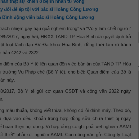
ân thật sự khiến 8 bệnh nhân tử vong
y đổi để ép tội với bác sĩ Hoàng Công Lương
 Bình động viên bác sĩ Hoàng Công Lương
trách nhiệm gây hậu quả nghiêm trọng” và “Vô ý làm chết người”
 29/5/2017, ngày 5/6, HĐXX TAND TP Hòa Bình đã quyết định trả
một loạt lãnh đạo BV Đa khoa Hòa Bình, đồng thời làm rõ trách
n bản 4242 và 2322.
an điểm của Bộ Y tế liên quan đến việc bản án của TAND TP Hòa
trưởng Vụ Pháp chế (Bộ Y tế), cho biết: Quan điểm của Bộ là
bản này.
/8/2017, Bộ Y tế gửi cơ quan CSĐT và công văn 2322 ngày
n.
g mâu thuẫn, không viết thừa, không có lỗi đánh máy. Theo đó,
ã dựa vào điều khoản trong hợp đồng sửa chữa thiết bị ngày
 hoàn thiện nội dung. Vì hợp đồng có ghi phải xét nghiệm AAMI
hất thiết” phải xét nghiệm AAMI. Còn công văn gửi Công ty Luật