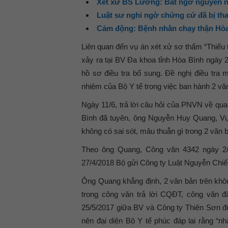
Xét xử BS Lương: Bất ngờ nguyên nh
Luật sư nghi ngờ chứng cứ đã bị tha
Cảm động: Bệnh nhân chạy thận Hòa
Liên quan đến vụ án xét xử sơ thẩm “Thiếu 
xảy ra tại BV Đa khoa tỉnh Hòa Bình ngày
hồ sơ điều tra bổ sung. Đề nghị điều tra 
nhiệm của Bộ Y tế trong việc ban hành 2 vă
Ngày 11/6, trả lời câu hỏi của PNVN về qu
Bình đã tuyên, ông Nguyễn Huy Quang, Vụ 
không có sai sót, mâu thuẫn gì trong 2 văn 
Theo ông Quang, Công văn 4342 ngày 2
27/4/2018 Bộ gửi Công ty Luật Nguyễn Chiế
Ông Quang khẳng định, 2 văn bản trên khôn
trong công văn trả lời CQĐT, công văn đ
25/5/2017 giữa BV và Công ty Thiên Sơn để
nên đại diện Bộ Y tế phúc đáp lại rằng “n