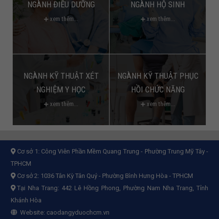
NGÀNH ĐIỀU DƯỠNG
NGÀNH HỘ SINH
xem thêm...
xem thêm...
NGÀNH KỸ THUẬT XÉT
NGÀNH KỸ THUẬT PHỤC
NGHIỆM Y HỌC
HỒI CHỨC NĂNG
xem thêm...
xem thêm...
Cơ sở 1:
Công Viên Phần Mềm Quang Trung - Phường Trung Mỹ Tây -
TPHCM
Cơ sở 2:
1036 Tân Kỳ Tân Quý - Phường Bình Hưng Hòa - TPHCM
Tại Nha Trang: 442 Lê Hồng Phong, Phường Nam Nha Trang, Tỉnh
Khánh Hòa
Website:
caodangyduochcm.vn