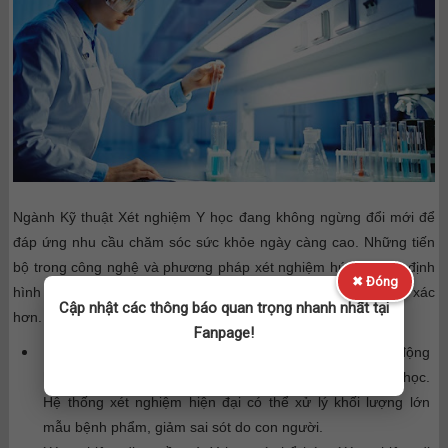
Ngành Kỹ thuật Xét nghiệm Y học đang không ngừng đổi mới để
đáp ứng nhu cầu chăm sóc sức khỏe ngày càng cao. Những tiến
bộ trong công nghệ và phương pháp xét nghiệm hứa hẹn sẽ định
✖ Đóng
hình tương lai của lĩnh vực này theo hướng hiện đại và chính xác
Cập nhật các thông báo quan trọng nhanh nhất tại
hơn.
Fanpage!
Ứng dụng trí tuệ nhân tạo (AI) và tự động hóa:
AI và tự động
hóa giúp tăng tốc độ và độ chính xác của Xét nghiệm y học.
Hệ thống xét nghiệm hiện đại có thể xử lý khối lượng lớn
mẫu bệnh phẩm, giảm sai sót do con người.