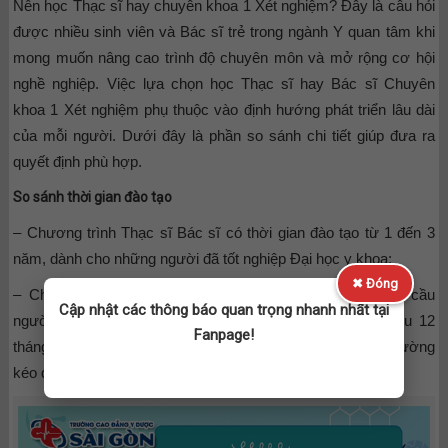
Nên học Thạc sĩ hay chuyên khoa 1 Xét nghiệm? Đây là câu hỏi
được nhiều sinh viên và Bác sĩ trẻ trong ngành Y quan tâm khi
mong muốn nâng cao trình độ chuyên môn và mở rộng cơ hội
nghề nghiệp. Việc lựa chọn học Thạc sĩ hay Bác sĩ Chuyên
khoa 1 Xét nghiệm phụ thuộc vào định hướng phát triển lâu dài
của mỗi người. Dưới đây là phần so sánh chi tiết giúp đưa ra
quyết định phù hợp.
So sánh thời gian đào tạo
– Chương trình Thạc sĩ Bác sĩ có thời gian đào tạo từ 1 đến 3
năm, dành cho những người đã tốt nghiệp Đại học y khoa;
✖ Đóng
– Chương trình Bác sĩ Chuyên khoa 1 Xét nghiệm yêu cầu
Cập nhật các thông báo quan trọng nhanh nhất tại
người học phải có thời gian thực hành lâm sàng tối thiểu 12
Fanpage!
tháng trước khi đăng ký. Thời gian đào tạo chính thức thường
kéo dài khoảng 2 năm, kèm theo điều kiện về độ tuổi.