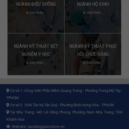
NGÀNH ĐIỀU DƯỠNG
NGÀNH HỘ SINH
xem thêm...
xem thêm...
NGÀNH KỸ THUẬT XÉT
NGÀNH KỸ THUẬT PHỤC
NGHIỆM Y HỌC
HỒI CHỨC NĂNG
xem thêm...
xem thêm...
Cơ sở 1:
Công Viên Phần Mềm Quang Trung - Phường Trung Mỹ Tây -
TPHCM
Cơ sở 2:
1036 Tân Kỳ Tân Quý - Phường Bình Hưng Hòa - TPHCM
Tại Nha Trang: 442 Lê Hồng Phong, Phường Nam Nha Trang, Tỉnh
Khánh Hòa
Website:
caodangyduochcm.vn