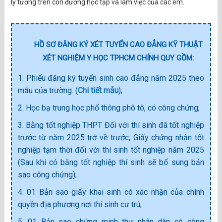
lý tưởng trên con đường học tập và làm việc của các em.
HỒ SƠ ĐĂNG KÝ XÉT TUYỂN CAO ĐẲNG KỸ THUẬT
XÉT NGHIỆM Y HỌC TPHCM CHÍNH QUY GỒM:
1. Phiếu đăng ký tuyển sinh cao đẳng năm 2025 theo
mẫu của trường. (
Chi tiết mẫu
);
2. Học bạ trung học phổ thông phô tô, có công chứng;
3. Bằng tốt nghiệp THPT Đối với thí sinh đã tốt nghiệp
trước từ năm 2025 trở về trước; Giấy chứng nhận tốt
nghiệp tạm thời đối với thí sinh tốt nghiệp năm 2025
(Sau khi có bằng tốt nghiệp thí sinh sẽ bổ sung bản
sao công chứng);
4. 01 Bản sao giấy khai sinh có xác nhận của chính
quyền địa phương nơi thí sinh cư trú;
5. 01 Bản sao chứng minh thư nhân dân có công