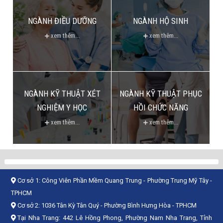
NGÀNH ĐIỀU DƯỠNG
NGÀNH HỘ SINH
xem thêm...
xem thêm...
NGÀNH KỸ THUẬT XÉT
NGÀNH KỸ THUẬT PHỤC
NGHIỆM Y HỌC
HỒI CHỨC NĂNG
xem thêm...
xem thêm...
Cơ sở 1:
Công Viên Phần Mềm Quang Trung - Phường Trung Mỹ Tây -
TPHCM
Cơ sở 2:
1036 Tân Kỳ Tân Quý - Phường Bình Hưng Hòa - TPHCM
Tại Nha Trang: 442 Lê Hồng Phong, Phường Nam Nha Trang, Tỉnh