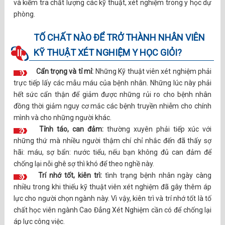
và kiểm tra chất lượng các kỹ thuật, xét nghiệm trong y học dự
phòng.
TỐ CHẤT NÀO ĐỂ TRỞ THÀNH NHÂN VIÊN
KỸ THUẬT XÉT NGHIỆM Y HỌC GIỎI?
II.
Cẩn trọng và tỉ mỉ:
Những Kỹ thuật viên xét nghiệm phải
1
trực tiếp lấy các mẫu máu của bệnh nhân. Những lúc này phải
hết sức cẩn thận để giảm được những rủi ro cho bệnh nhân
đồng thời giảm nguy cơ mắc các bệnh truyền nhiễm cho chính
mình và cho những người khác.
Tỉnh táo, can đảm:
thường xuyên phải tiếp xúc với
2
những thứ mà nhiều người thậm chí chỉ nhắc đến đã thấy sợ
hãi: máu, sợ bẩn: nước tiểu, nếu bạn không đủ can đảm để
chống lại nỗi ghê sợ thì khó để theo nghề này.
Trí nhớ tốt, kiên trì:
tình trạng bệnh nhân ngày càng
3
nhiều trong khi thiếu kỹ thuật viên xét nghiệm đã gây thêm áp
lực cho người chọn ngành này. Vì vậy, kiên trì và trí nhớ tốt là tố
chất học viên ngành Cao Đẳng Xét Nghiệm cần có để chống lại
áp lực công việc.