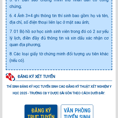
chứng;
6. 4 Ảnh 3×4 ghi thông tin thí sinh bao gồm: họ và tên,
địa chỉ, số điện thoại liên lạc ở mặt sau ảnh;
7. 01 Bộ hồ sơ học sinh sinh viên trong đó có 2 sơ yếu
lý lịch, điền đầy đủ thông tin và xin dấu xác nhận cơ
quan địa phương;
8. Các loại giấy tờ chứng minh đối tượng ưu tiên khác
(nếu có).
ĐĂNG KÝ XÉT TUYỂN
VI.
THÍ SINH ĐĂNG KÝ HỌC TUYỂN SINH CAO ĐẲNG KỸ THUẬT XÉT NGHIỆM Y
HỌC 2025 - TRƯỜNG CĐ Y DƯỢC SÀI GÒN THEO CÁCH DƯỚI ĐÂY:
ĐĂNG KÝ
VĂN PHÒNG
TRỰC TUYẾN
TUYỂN SINH