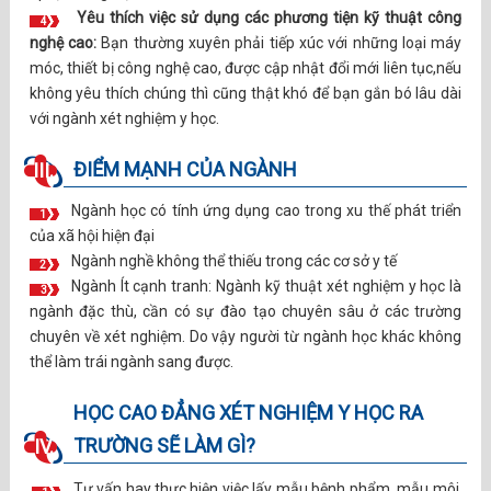
Yêu thích việc sử dụng các phương tiện kỹ thuật công
4
nghệ cao:
Bạn thường xuyên phải tiếp xúc với những loại máy
móc, thiết bị công nghệ cao, được cập nhật đổi mới liên tục,nếu
không yêu thích chúng thì cũng thật khó để bạn gắn bó lâu dài
với ngành xét nghiệm y học.
ĐIỂM MẠNH CỦA NGÀNH
III.
Ngành học có tính ứng dụng cao trong xu thế phát triển
1
của xã hội hiện đại
Ngành nghề không thể thiếu trong các cơ sở y tế
2
Ngành Ít cạnh tranh: Ngành kỹ thuật xét nghiệm y học là
3
ngành đặc thù, cần có sự đào tạo chuyên sâu ở các trường
chuyên về xét nghiệm. Do vậy người từ ngành học khác không
thể làm trái ngành sang được.
HỌC CAO ĐẲNG XÉT NGHIỆM Y HỌC RA
TRƯỜNG SẼ LÀM GÌ?
IV.
Tư vấn hay thực hiện việc lấy mẫu bệnh phẩm, mẫu môi