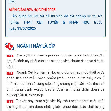
quốc
MIỄN GIẢM 30% HỌC PHÍ 2025
– Áp dụng đối với tất cả thí sinh đã tốt nghiệp kỳ thi tốt
nghiệp
THPT XÉT TUYỂN & NHẬP HỌC
trước
ngày
31/07/2025
.
NGÀNH NÀY LÀ GÌ?
I.
Các kỹ thuật viên ngành xét nghiệm y học là trợ thủ đắc
1
lực, là cánh tay phải của bác sĩ trong việc chuẩn đoán và điều trị
bệnh.
Ngành Xét Nghiệm Y Học ứng dụng máy móc thiết bị để
2
phân tích các mẫu bệnh phẩm (máu, phân, nước tiểu, dịch…)
nhằm phát hiện và cung cấp bằng chứng một cách xác thực về
tình trạng bệnh ➡giúp bác sĩ đưa ra những chẩn đoán và
hướng điều trị thích hợp
Tư vấn hay thực hiện việc lấy mẫu bệnh phẩm, mẫu môi
3
trường; thực hiện được những biện pháp đảm bảo chất lượng