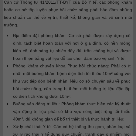
Căn cứ Thông tư 41/2011/TT-BYT của Bộ Y tế, các phòng khám
hoặc cơ sở tập luyện phục hồi chức năng phải bảo đảm những
tiêu chuẩn cụ thể về vị trí, thiết kế, không gian và vệ sinh môi
trường.
Địa điểm đặt phòng khám: Cơ sở phải được xây dựng cố
định, tách biệt hoàn toàn với nơi ở gia đình, có nền móng
kiên cố, ánh sáng tự nhiên đầy đủ, trần chống bụi và được
hoàn thiện bằng vật liệu dễ lau chùi, đảm bảo vệ sinh Y tế;
Phòng khám chuyên khoa Phục hồi chức năng: Phải có ít
nhất một buồng khám bệnh diện tích tối thiểu 10m² cùng với
khu vực tiếp đón bệnh nhân. Nếu cơ sở chuyên sâu về phục
hồi chức năng, cần trang bị thêm một buồng trị liệu độc lập
có diện tích không dưới 10m²;
Buồng vận động trị liệu: Phòng khám thực hiện các kỹ thuật
vận động trị liệu phải có khu vực riêng biệt rộng tối thiểu
40m², đủ không gian để bố trí thiết bị và thực hành trị liệu;
Xử lý chất thải Y tế: Cần có hệ thống thu gom, phân loại và
xử lý rác thải Y tế đúng quy chuẩn, tránh gây ô nhiễm môi