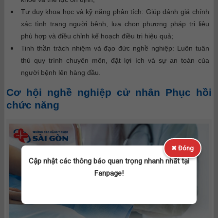
Tư duy khoa học và kỹ năng phân tích: Giúp đánh giá chính
xác tình trạng người bệnh, lựa chọn phương pháp trị liệu
phù hợp và điều chỉnh kế hoạch điều trị hiệu quả;
Tinh thần trách nhiệm và đạo đức nghề nghiệp: Luôn tuân
thủ quy trình chuyên môn, đặt lợi ích và sự an toàn của
người bệnh lên hàng đầu.
Cơ hội nghề nghiệp cử nhân Phục hồi
chức năng
✖ Đóng
Cập nhật các thông báo quan trọng nhanh nhất tại
Fanpage!