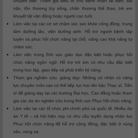
chuyên biệt: Tham gia điều trị cho bệnh nhân tai biến, bại
não, tổn thương tủy sống, chấn thương thể thao, trẻ em
khuyết tật vận động hoặc người cao tuổi;
Làm việc tại các cơ sở chăm sóc sức khỏe cộng đồng, trung
tâm dưỡng lão, viện dưỡng sinh: Hỗ trợ người bệnh tập
luyện và phục hồi chức năng tại chỗ, nâng cao khả năng tự
chăm sóc;
Làm việc trong lĩnh vực giáo dục đặc biệt hoặc phục hồi
chức năng ngôn ngữ: Hỗ trợ trẻ em có nhu cầu đặc biệt
trong học tập, giao tiếp và phát triển kỹ năng;
Tham gia nghiên cứu, giảng dạy: Những cử nhân có năng
lực chuyên môn cao có thể tiếp tục học lên bậc Thạc sĩ, Tiến
sĩ để giảng dạy tại các trường Đại học, Cao đẳng hoặc tham
gia các dự án nghiên cứu trong lĩnh vực Phục hồi chức năng;
Làm việc tại các tổ chức phi chính phủ và quốc tế: Nhiều dự
án Y tế – xã hội hiện nay có nhu cầu tuyển dụng nhân lực
Phục hồi chức năng để hỗ trợ cộng đồng, đặc biệt ở vùng
sâu, vùng xa.