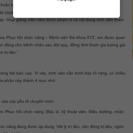
 hoặc trung tâm, vị trí, chuyên môn chính, quy mô hoạt động;
ập (quan sát – thực hành – áp dụng kỹ năng trị liệu);
 tập: Giúp giảng viên nắm được phạm vi và nội dung sinh viên tham
 Khoa Phục hồi chức năng – Bệnh viện Đa khoa XYZ, em được quan
vận động cho bệnh nhân sau đột quỵ, đồng thời tham gia lượng giá
 trị liệu.”
g bài báo cáo. Vì vậy, sinh viên cần trình bày rõ ràng, có chiều
ia phần này thành 4 mục nhỏ:
ng vào các yếu tố chuyên môn:
m Phục hồi chức năng (Bác sĩ, kỹ thuật viên, Điều dưỡng, nhân
c năng đang được áp dụng: Vật lý trị liệu, vận động trị liệu, ngôn