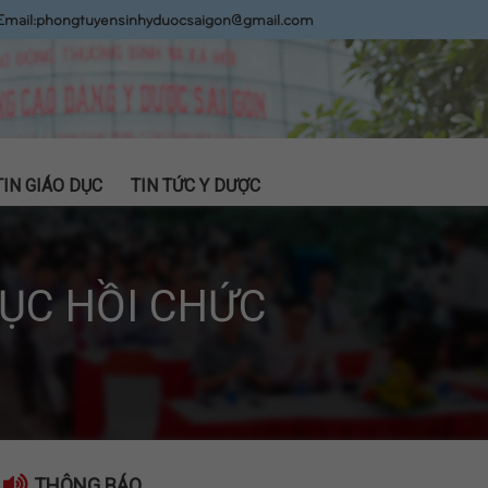
Email:
phongtuyensinhyduocsaigon@gmail.com
TIN GIÁO DỤC
TIN TỨC Y DƯỢC
ỤC HỒI CHỨC
THÔNG BÁO