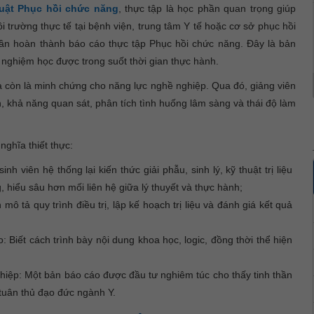
uật Phục hồi chức năng
, thực tập là học phần quan trọng giúp
i trường thực tế tại bệnh viện, trung tâm Y tế hoặc cơ sở phục hồi
cần hoàn thành báo cáo thực tập Phục hồi chức năng. Đây là bản
 nghiệm học được trong suốt thời gian thực hành.
mà còn là minh chứng cho năng lực nghề nghiệp. Qua đó, giảng viên
, khả năng quan sát, phân tích tình huống lâm sàng và thái độ làm
ghĩa thiết thực:
h viên hệ thống lại kiến thức giải phẫu, sinh lý, kỹ thuật trị liệu
hiểu sâu hơn mối liên hệ giữa lý thuyết và thực hành;
 tả quy trình điều trị, lập kế hoạch trị liệu và đánh giá kết quả
o: Biết cách trình bày nội dung khoa học, logic, đồng thời thể hiện
ghiệp: Một bản báo cáo được đầu tư nghiêm túc cho thấy tinh thần
 tuân thủ đạo đức ngành Y.