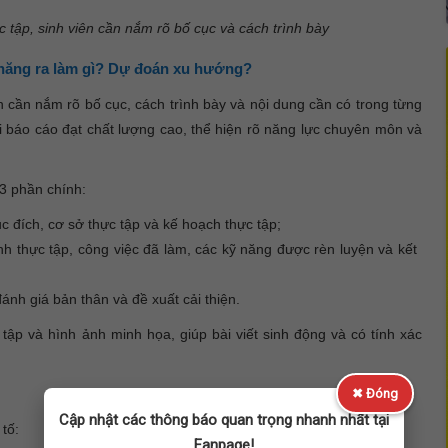
 tập, sinh viên cần nắm rõ bố cục và cách trình bày
 năng ra làm gì? Dự đoán xu hướng?
n cần nắm rõ bố cục, cách trình bày và nội dung cần có trong từng
ài báo cáo đạt chất lượng cao, thể hiện rõ năng lực chuyên môn và
3 phần chính:
c đích, cơ sở thực tập và kế hoạch thực tập;
ình thực tập, công việc đã làm, các kỹ năng được rèn luyện và kết
đánh giá bản thân và đề xuất cải thiện.
 tập và hình ảnh minh họa, giúp bài viết sinh động và có tính xác
✖ Đóng
Cập nhật các thông báo quan trọng nhanh nhất tại
tố:
Fanpage!