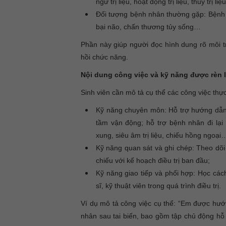
ngữ trị liệu, hoạt động trị liệu, thủy trị liệ
Đối tượng bệnh nhân thường gặp: Bệnh 
bại não, chấn thương tủy sống…
Phần này giúp người đọc hình dung rõ môi t
hồi chức năng.
Nội dung công việc và kỹ năng được rèn 
Sinh viên cần mô tả cụ thể các công việc thự
Kỹ năng chuyên môn: Hỗ trợ hướng dẫn 
tầm vận động; hỗ trợ bệnh nhân đi lại
xung, siêu âm trị liệu, chiếu hồng ngoại
Kỹ năng quan sát và ghi chép: Theo dõi t
chiếu với kế hoạch điều trị ban đầu;
Kỹ năng giao tiếp và phối hợp: Học các
sĩ, kỹ thuật viên trong quá trình điều trị.
Ví dụ mô tả công việc cụ thể:
“Em được hướng
nhân sau tai biến, bao gồm tập chủ động hỗ t