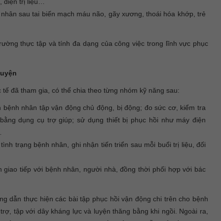
u, điện trị liệu…
nhân sau tai biến mạch máu não, gãy xương, thoái hóa khớp, trẻ
rường thực tập và tính đa dạng của công việc trong lĩnh vực phục
luyện
c tế đã tham gia, có thể chia theo từng nhóm kỹ năng sau:
bệnh nhân tập vận động chủ động, bị động; đo sức cơ, kiểm tra
 bằng dụng cụ trợ giúp; sử dụng thiết bị phục hồi như máy điện
…
ình trạng bệnh nhân, ghi nhận tiến triển sau mỗi buổi trị liệu, đối
h giao tiếp với bệnh nhân, người nhà, đồng thời phối hợp với bác
 dẫn thực hiện các bài tập phục hồi vận động chi trên cho bệnh
rợ, tập với dây kháng lực và luyện thăng bằng khi ngồi. Ngoài ra,