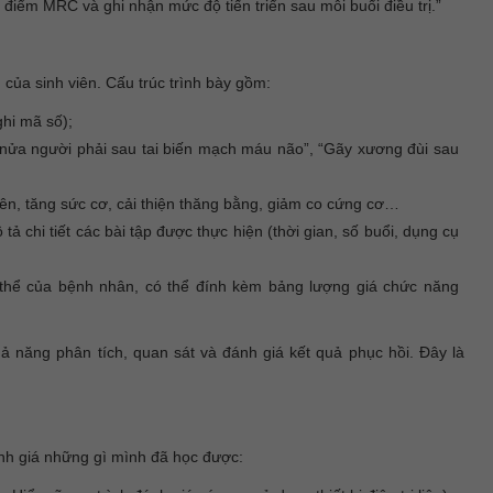
điểm MRC và ghi nhận mức độ tiến triển sau mỗi buổi điều trị.”
của sinh viên. Cấu trúc trình bày gồm:
ghi mã số);
 nửa người phải sau tai biến mạch máu não”, “Gãy xương đùi sau
 trên, tăng sức cơ, cải thiện thăng bằng, giảm co cứng cơ…
 chi tiết các bài tập được thực hiện (thời gian, số buổi, dụng cụ
ụ thể của bệnh nhân, có thể đính kèm bảng lượng giá chức năng
hả năng phân tích, quan sát và đánh giá kết quả phục hồi. Đây là
đánh giá những gì mình đã học được: