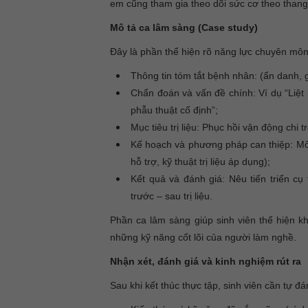
em cũng tham gia theo dõi sức cơ theo thang 
Mô tả ca lâm sàng (Case study)
Đây là phần thể hiện rõ năng lực chuyên môn 
Thông tin tóm tắt bệnh nhân: (ẩn danh, 
Chẩn đoán và vấn đề chính: Ví dụ “Liệt
phẫu thuật cố định”;
Mục tiêu trị liệu: Phục hồi vận động chi
Kế hoạch và phương pháp can thiệp: Mô tả
hỗ trợ, kỹ thuật trị liệu áp dụng);
Kết quả và đánh giá: Nêu tiến triển c
trước – sau trị liệu.
Phần ca lâm sàng giúp sinh viên thể hiện k
những kỹ năng cốt lõi của người làm nghề.
Nhận xét, đánh giá và kinh nghiệm rút ra
Sau khi kết thúc thực tập, sinh viên cần tự 