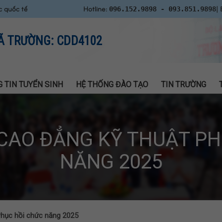
c quốc tế
Hotline:
| 
096.152.9898 - 093.851.9898
Ã TRƯỜNG: CDD4102
 TIN TUYỂN SINH
HỆ THỐNG ĐÀO TẠO
TIN TRƯỜNG
 CAO ĐẲNG KỸ THUẬT PH
NĂNG 2025
Phục hồi chức năng 2025