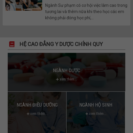
Ngành Sư phạm có cơ hội việc làm cao trong
tương lai và thêm nữa khi theo học các em
không phải đóng học phí,...
HỆ CAO ĐẲNG Y DƯỢC CHÍNH QUY
NGÀNH DƯỢC
xem thêm...
NGÀNH ĐIỀU DƯỠNG
NGÀNH HỘ SINH
xem thêm...
xem thêm...