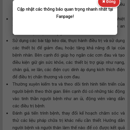
✖ Đóng
nhân hoặc lấy thông tin từ bác sĩ. Từ đó, lên kế hoạch điều
Cập nhật các thông báo quan trọng nhanh nhất tại
trị và tiên lượng thời gian phục hồi cho người bệnh.
Fanpage!
Hướng dẫn người bệnh điều trị bằng các kỹ thuật như nhiệt
trị liệu, điện trị liệu, laser trị liệu, xoa bóp… đảm bảo an
toàn khi thực hiện các quy trình.
Sử dụng các bài tập kéo dài, thực hành điều trị và sử dụng
các thiết bị để giảm đau, hoặc tăng khả năng đi lại của
bệnh nhân. Bên cạnh đó giúp họ ngăn các cơn đau và tạo
điều kiện giữ gìn sức khỏe, các thiết bị trợ giúp như nạng,
chân giả, xe lăn, các điện cực dính áp dụng kích thích điện
để điều trị chấn thương và cơn đau.
Thường xuyên kiểm tra và theo dõi tình hình tiến triển của
người bệnh theo thời gian. Bên cạnh đó có những tác động
vào tinh thần người bệnh như an ủi, động viên vàng dẫn
các điều trị bệnh.
Đánh giá tiến trình bệnh, thay đổi kế hoạch chăm sóc và
thử các liệu pháp chữa trị khác nếu cần thiết. Hướng dẫn
người bệnh và người thân làm thế nào để có được kết quả