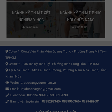
NGÀNH KỸ THUẬT XÉT
NGÀNH KỸ THUẬT PHỤC
NGHIỆM Y HỌC
HỒI CHỨC NĂNG
xem thêm...
xem thêm...
Cơ sở 1:
Công Viên Phần Mềm Quang Trung - Phường Trung Mỹ Tây -
TPHCM
Cơ sở 2:
1036 Tân Kỳ Tân Quý - Phường Bình Hưng Hòa - TPHCM
Tại Nha Trang: 442 Lê Hồng Phong, Phường Nam Nha Trang, Tỉnh
Khánh Hòa
Website:
caodangyduochcm.vn
Email:
Cdyduocsaigon@gmail.com
Điện thoại:
096.152.9898
-
093.851.9898
Ban tư vấn tuyển sinh:
0338293340 - 0889965366 - 0399492601