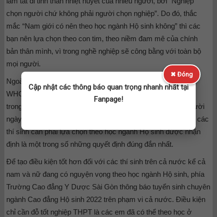
làm tắt đi tinh thần nhiệt huyết của nhiều người, bởi “Nghiệp
chọn người chứ không phải người chọn nghiệp”. Do đó, thắc
mắc “Nam giới có nên theo học ngành Hộ sinh không” thì các
bạn nên lựa chọn theo con tim, theo niềm đam mê của chính
bản thân mình, vì trong nghề nghiệp sẽ công bằng với toàn bộ
mọi người.
✖ Đóng
Ngoài ra, theo như đánh giá của phía tổ chức Y tế Thế giới
Cập nhật các thông báo quan trọng nhanh nhất tại
WHO lĩnh vực Hộ sinh sẽ có tiềm năng phát triển mạnh mẽ
Fanpage!
trong tương lai, do nhu cầu chăm sóc sức khỏe của con người
ngày một tăng cao, nhất là ở trong lĩnh vực sau sinh. Do đó, các
thí sinh cần phải lựa chọn theo học ngành Hộ sinh được nhận
định là một trong số những quyết định đúng đắn nhất.
Để tạo điều kiện tốt hơn đối với các thí sinh trên cả nước kể cả
nam và nữ đang có nguyện vọng theo học ngành Hộ sinh, phía
Trường Cao đẳng Y Dược Sài Gòn thông báo tuyển sinh chuyên
ngành Cao đẳng Hộ sinh 2022 trên phạm vi cả nước. Điều kiện
chỉ cần đỗ tốt nghiệp THPT là các em đã có thể theo học ở