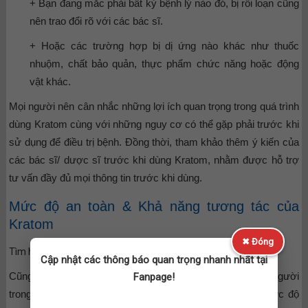
+ Bạn đang mắc phải bất kỳ bệnh lý nào đó, bị rối loạn cũng
nên trao đổi rõ với các bác sĩ.
+ Hoặc các trường hợp bị dị ứng nào khác như thuốc
nhuộm, chất bảo quản, thực phẩm chức năng hoặc động
vật khác.
Mọi người nên cân nhắc những lợi ích quan trọng trong quá trình
dùng Kratom cùng với những nguy cơ có thể gặp phải trước khi
sử dụng để điều trị bệnh. Đồng thời, tham khảo thêm ý kiến của
các bác sĩ/ dược sĩ trước khi dùng Kratom, nhằm được hỗ trợ
tư vấn đầy đủ mọi thông tin trước khi dùng.
Mức độ an toàn & Khả năng tương tác của
Kratom
✖ Đóng
Tìm hiểu về mức độ an toàn khi dùng Kratom
Cập nhật các thông báo quan trọng nhanh nhất tại
Cũng có thể Kratom sẽ không an toàn đối với hầu hết mọi người
Fanpage!
trong quá trình sử dụng. Cũng có thể Kratom gây nên mức độ