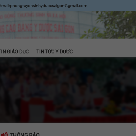
Email:
phongtuyensinhyduocsaigon@gmail.com
TIN GIÁO DỤC
TIN TỨC Y DƯỢC
THÔNG BÁO