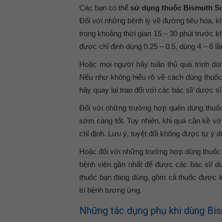
Các bạn có thể
sử dụng thuốc Bismuth Su
Đối với những bệnh lý về đường tiêu hóa, k
trong khoảng thời gian 15 – 30 phút trước kh
được chỉ định dùng 0.25 – 0.5, dùng 4 – 6 lầ
Hoặc mọi người hãy tuân thủ quá trình dùn
Nếu như không hiểu rõ về cách dùng thuốc 
hãy quay lại trao đổi với các bác sĩ/ dược s
Đối với những trường hợp quên dùng thuốc
sớm càng tốt. Tuy nhiên, khi quá cận kề với 
chỉ định. Lưu ý, tuyệt đối không được tự ý
Hoặc đối với những trường hợp dùng thuốc B
bệnh viện gần nhất để được các bác sĩ/ d
thuốc bạn đang dùng, gồm cả thuốc được k
trị bệnh tương ứng.
Những tác dụng phụ khi dùng Bis