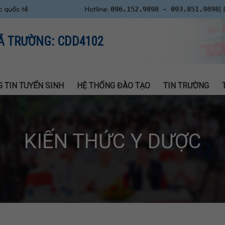
c quốc tế
Hotline:
| 
096.152.9898 - 093.851.9898
Ã TRƯỜNG: CDD4102
 TIN TUYỂN SINH
HỆ THỐNG ĐÀO TẠO
TIN TRƯỜNG
KIẾN THỨC Y DƯỢC