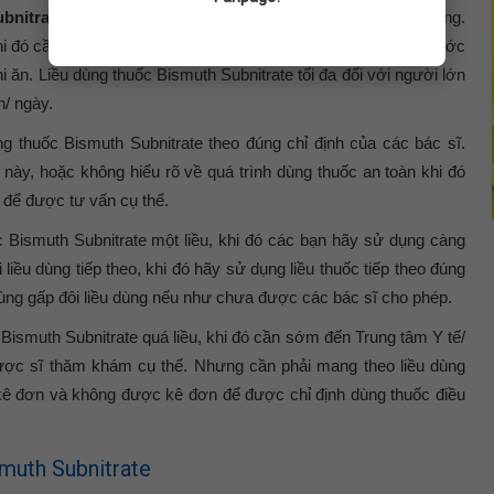
bnitrate
ở dạng thuốc mỡ bôi lên bề mặt da nhằm để khử trùng.
hi đó cần phải dùng thuốc Bismuth Subnitrate theo đúng với nước
i ăn. Liều dùng thuốc Bismuth Subnitrate tối đa đối với người lớn
n/ ngày.
g thuốc Bismuth Subnitrate theo đúng chỉ định của các bác sĩ.
này, hoặc không hiểu rõ về quá trình dùng thuốc an toàn khi đó
ĩ để được tư vấn cụ thể.
 Bismuth Subnitrate một liều, khi đó các bạn hãy sử dụng càng
liều dùng tiếp theo, khi đó hãy sử dụng liều thuốc tiếp theo đúng
 dùng gấp đôi liều dùng nếu như chưa được các bác sĩ cho phép.
ismuth Subnitrate quá liều, khi đó cần sớm đến Trung tâm Y tế/
ược sĩ thăm khám cụ thể. Nhưng cần phải mang theo liều dùng
ê đơn và không được kê đơn để được chỉ định dùng thuốc điều
muth Subnitrate