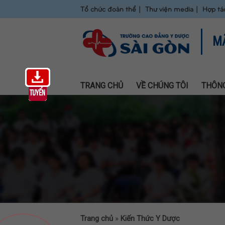
Tổ chức đoàn thể
Thư viện media
Hợp tá
M
TRANG CHỦ
VỀ CHÚNG TÔI
THÔNG
Trang chủ
»
Kiến Thức Y Dược