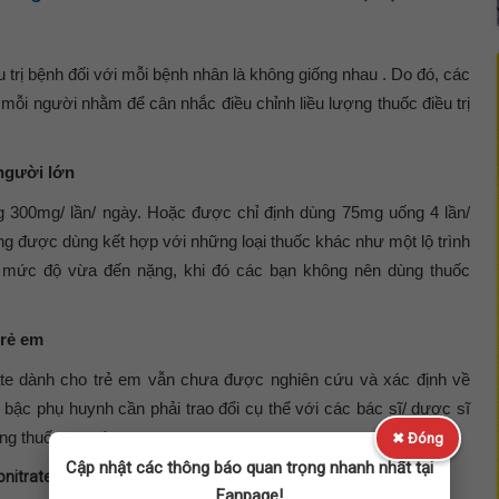
u trị bệnh đối với mỗi bệnh nhân là không giống nhau . Do đó, các
ỗi người nhằm để cân nhắc điều chỉnh liều lượng thuốc điều trị
người lớn
ng 300mg/ lần/ ngày. Hoặc được chỉ định dùng 75mg uống 4 lần/
g được dùng kết hợp với những loại thuốc khác như một lộ trình
 ở mức độ vừa đến nặng, khi đó các bạn không nên dùng thuốc
trẻ em
rate dành cho trẻ em vẫn chưa được nghiên cứu và xác định về
bậc phụ huynh cần phải trao đổi cụ thể với các bác sĩ/ dược sĩ
ng thuốc an toàn.
✖ Đóng
Cập nhật các thông báo quan trọng nhanh nhất tại
nitrate an toàn
Fanpage!