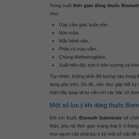
Trong suốt
thời gian dùng thuốc Bismuth
như:
Gây cảm giác buồn nôn.
Nôn mửa.
Mắc bệnh não.
Phân có màu sẫm.
Chứng Methemoglobin.
Xuất hiện độc tính ở trên xương và khớ
Tuy nhiên, không phải đối tượng nào trong 
dụng phụ trên. Do đó, nếu như gặp bất kỳ 
toàn hãy quay lại tư vấn với các bác sĩ/ dượ
Một số lưu ý khi dùng thuốc Bism
Đối với thuốc
Bismuth Subnitrate
sẽ chốn
thận, phụ nữ thời gian mang thai ở 3 tháng
mọi người cần phải lưu ý kỹ một số vấn đề 