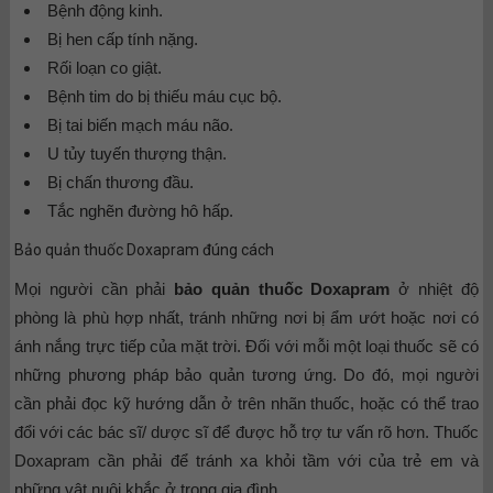
Bệnh động kinh.
Bị hen cấp tính nặng.
Rối loạn co giật.
Bệnh tim do bị thiếu máu cục bộ.
Bị tai biến mạch máu não.
U tủy tuyến thượng thận.
Bị chấn thương đầu.
Tắc nghẽn đường hô hấp.
Bảo quản thuốc Doxapram đúng cách
Mọi người cần phải
bảo quản thuốc Doxapram
ở nhiệt độ
phòng là phù hợp nhất, tránh những nơi bị ẩm ướt hoặc nơi có
ánh nắng trực tiếp của mặt trời. Đối với mỗi một loại thuốc sẽ có
những phương pháp bảo quản tương ứng. Do đó, mọi người
cần phải đọc kỹ hướng dẫn ở trên nhãn thuốc, hoặc có thể trao
đổi với các bác sĩ/ dược sĩ để được hỗ trợ tư vấn rõ hơn. Thuốc
Doxapram cần phải để tránh xa khỏi tầm với của trẻ em và
những vật nuôi khắc ở trong gia đình.