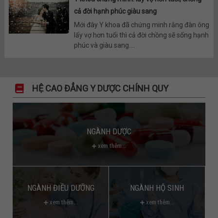
cả đời hạnh phúc giàu sang
Mới đây Y khoa đã chứng minh rằng đàn ông
lấy vợ hơn tuổi thì cả đời chồng sẽ sống hạnh
phúc và giàu sang....
HỆ CAO ĐẲNG Y DƯỢC CHÍNH QUY
NGÀNH DƯỢC
xem thêm...
NGÀNH ĐIỀU DƯỠNG
NGÀNH HỘ SINH
xem thêm...
xem thêm...