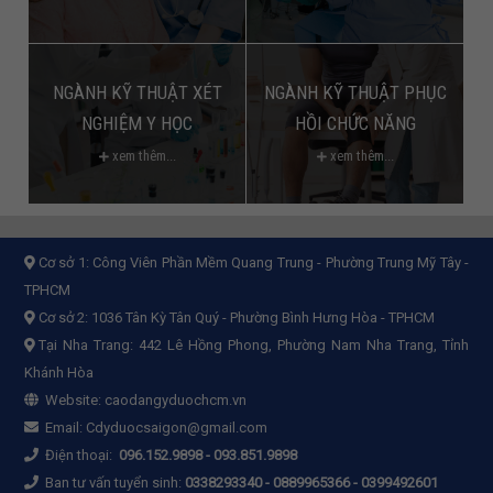
NGÀNH KỸ THUẬT XÉT
NGÀNH KỸ THUẬT PHỤC
NGHIỆM Y HỌC
HỒI CHỨC NĂNG
xem thêm...
xem thêm...
Cơ sở 1:
Công Viên Phần Mềm Quang Trung - Phường Trung Mỹ Tây -
TPHCM
Cơ sở 2:
1036 Tân Kỳ Tân Quý - Phường Bình Hưng Hòa - TPHCM
Tại Nha Trang: 442 Lê Hồng Phong, Phường Nam Nha Trang, Tỉnh
Khánh Hòa
Website:
caodangyduochcm.vn
Email:
Cdyduocsaigon@gmail.com
Điện thoại:
096.152.9898
-
093.851.9898
Ban tư vấn tuyển sinh:
0338293340 - 0889965366 - 0399492601