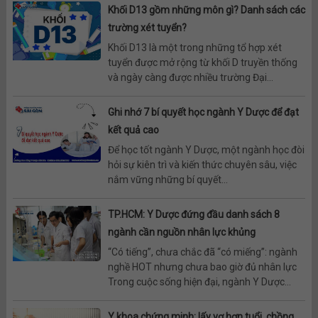
Khối D13 gồm những môn gì? Danh sách các
trường xét tuyển?
Khối D13 là một trong những tổ hợp xét
tuyển được mở rộng từ khối D truyền thống
và ngày càng được nhiều trường Đại...
Ghi nhớ 7 bí quyết học ngành Y Dược để đạt
kết quả cao
Để học tốt ngành Y Dược, một ngành học đòi
hỏi sự kiên trì và kiến thức chuyên sâu, việc
nắm vững những bí quyết...
TP.HCM: Y Dược đứng đầu danh sách 8
ngành cần nguồn nhân lực khủng
“Có tiếng”, chưa chắc đã “có miếng”: ngành
nghề HOT nhưng chưa bao giờ đủ nhân lực
Trong cuộc sống hiện đại, ngành Y Dược...
Y khoa chứng minh: lấy vợ hơn tuổi, chồng