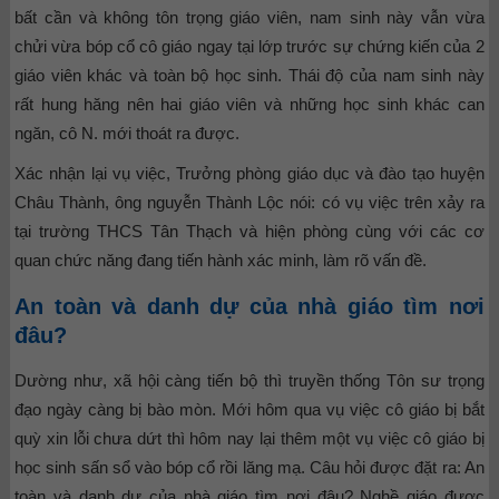
bất cần và không tôn trọng giáo viên, nam sinh này vẫn vừa
chửi vừa bóp cổ cô giáo ngay tại lớp trước sự chứng kiến của 2
giáo viên khác và toàn bộ học sinh. Thái độ của nam sinh này
rất hung hăng nên hai giáo viên và những học sinh khác can
ngăn, cô N. mới thoát ra được.
Xác nhận lại vụ việc, Trưởng phòng giáo dục và đào tạo huyện
Châu Thành, ông nguyễn Thành Lộc nói: có vụ việc trên xảy ra
tại trường THCS Tân Thạch và hiện phòng cùng với các cơ
quan chức năng đang tiến hành xác minh, làm rõ vấn đề.
An toàn và danh dự của nhà giáo tìm nơi
đâu?
Dường như, xã hội càng tiến bộ thì truyền thống Tôn sư trọng
đạo ngày càng bị bào mòn. Mới hôm qua vụ việc cô giáo bị bắt
quỳ xin lỗi chưa dứt thì hôm nay lại thêm một vụ việc cô giáo bị
học sinh sấn sổ vào bóp cổ rồi lăng mạ. Câu hỏi được đặt ra: An
toàn và danh dự của nhà giáo tìm nơi đâu? Nghề giáo được