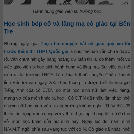
Hành hung giáo viên tại trường học
Học sinh bóp cổ và lăng mạ cô giáo tại Bến
Tre
Những ngày qua
Thực hư chuyện bắt cô giáo quỳ xin lỗi
trước thềm thi THPT Quốc gia
là như thế nào vẫn chưa được
rõ, vẫn chưa hết gây bàng hoàng dư luận thì lại có thêm một vụ
việc giáo viên bị học sinh hành hung và lăng mạ. Sự việc cụ thể
diễn ra tại trường THCS Tân Thạch thuộc huyện Châu Thành
tỉnh Bến tre vào ngày 2/3. Theo thông tin được biết thì vào giờ
Tiếng Anh của cô C.T.N có một học sinh nữ làm việc riêng,
mang vở của môn khác ra học . Cô C.T.N đã nhiều lần nhắc nhở
nhưng nữ học sinh vẫn ương bướng không nghe. Thấy thái độ
thiếu tôn trọng mình cùng với ý thức học tập không tốt, cô đã thu
vở môn học khác của nữ sinh này. Ngay lúc đó, nam sinh
N.V.M.T. ngồi phía sau văng tục với cô N. Cô giáo đã nhắc nhở