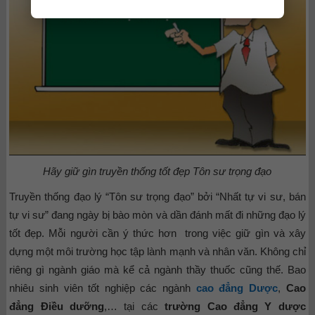
Hãy giữ gìn truyền thống tốt đẹp Tôn sư trọng đạo
Truyền thống đạo lý “Tôn sư trọng đạo” bởi “Nhất tự vi sư, bán
tự vi sư” đang ngày bị bào mòn và dần đánh mất đi những đạo lý
tốt đẹp. Mỗi người cần ý thức hơn trong việc giữ gìn và xây
dựng một môi trường học tập lành mạnh và nhân văn. Không chỉ
riêng gì ngành giáo mà kể cả ngành thầy thuốc cũng thế. Bao
nhiêu sinh viên tốt nghiệp các ngành
cao đẳng Dược
,
Cao
đẳng Điều dưỡng
,… tại các
trường Cao đẳng Y dược