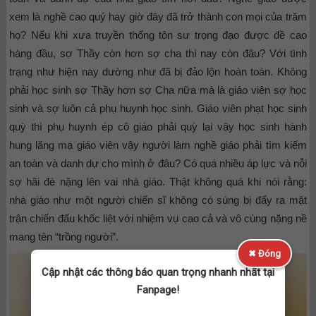
xem là nghề cao quý hay giờ đây đã trở thành con mọi của trăm
họ? Nếu khi xưa truyền thống tôn sư trọng đạo được đề cao
hàng đầu, sợ Thầy còn hơn sợ cha thì nay còn đâu? Với tình
trạng như hiện nay dường như đã bị đảo lộn hoàn toàn. Không
phải học sinh sợ Thầy hơn sợ Cha nữa mà là giáo viên sợ học
sinh và sợ luôn cả phụ huynh học sinh. Giáo viên phạt học sinh
quỳ thì phụ huynh ép cô giáo phải quỳ lại vậy học sinh hành
hung lăng mạ giáo viên vậy người làm nghề giáo phải tìm kiếm
an toàn và danh dự cho mình ở đâu? Có quá nhiều áp lực và nỗi
sợ hãi đè nặng lên vai nhà giáo. Thật không quá khi nói rằng:
nhà giáo như một người chiến sĩ không có súng bị đẩy ra mặt
trận chiến đấu khốc liệt với nhiệm vụ cao cả và vô cùng nặng nề
mang tên “trồng người”.
✖ Đóng
Cập nhật các thông báo quan trọng nhanh nhất tại
Fanpage!