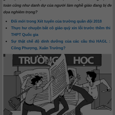
toàn cũng như danh dự của người làm nghề giáo đang bị đe
dọa nghiêm trọng?
Đổi mới trong Xét tuyển của trường quân đội 2018
Thực hư chuyện bắt cô giáo quỳ xin lỗi trước thềm thi
THPT Quốc gia
Sự thật chế độ dinh dưỡng của các cầu thủ HAGL :
Công Phượng, Xuân Trường?