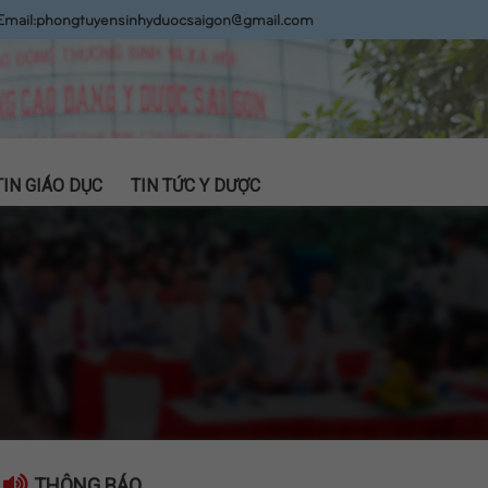
Email:
phongtuyensinhyduocsaigon@gmail.com
TIN GIÁO DỤC
TIN TỨC Y DƯỢC
THÔNG BÁO