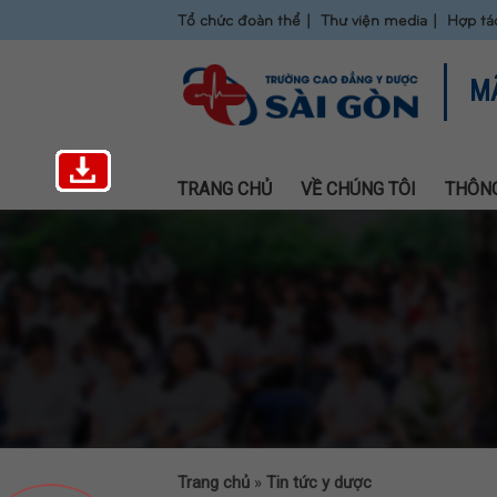
Tổ chức đoàn thể
Thư viện media
Hợp tá
M
TRANG CHỦ
VỀ CHÚNG TÔI
THÔNG
Trang chủ
»
Tin tức y dược