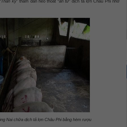
“
Thần kỳ
” thăm đàn heo thoát “
án tử
” dịch tả lợn Châu Phi nhờ
ồng Nai chữa dịch tả lợn Châu Phi bằng hèm rượu