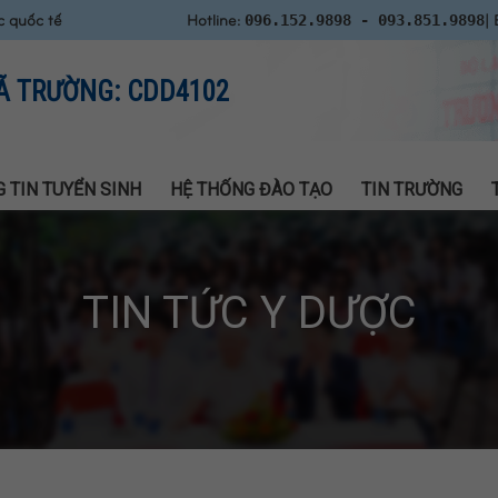
c quốc tế
Hotline:
| 
096.152.9898 - 093.851.9898
Ã TRƯỜNG: CDD4102
 TIN TUYỂN SINH
HỆ THỐNG ĐÀO TẠO
TIN TRƯỜNG
TIN TỨC Y DƯỢC