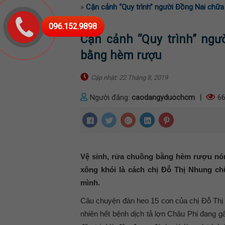
»
Cận cảnh “Quy trình” người Đồng Nai chữa
096.152.9898
Cận cảnh “Quy trình” ngư
bằng hèm rượu
Cập nhật: 22 Tháng 8, 2019
Người đăng:
caodangyduochcm
|
66
Vệ sinh, rửa chuồng bằng hèm rượu nón
xông khói là cách chị Đỗ Thị Nhung ch
mình.
Câu chuyện đàn heo 15 con của chị Đỗ Thị
nhiên hết bệnh dịch tả lợn Châu Phi đang g