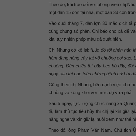
Theo đó, khi trao đổi với phóng viên chị Nhu
một đàn 15 con tại nhà, một đàn 39 con tr
Vào cuối tháng 7, đàn lợn 39 mắc dịch tả p
cùng chung số phận. Chị báo cho xã để và
kia, tuy nhiên phép màu đã xuất hiện.
Chị Nhung có kể lại: “
Lúc đó tôi chán nản l
hèm đang nóng vậy tạt vô chuồng coi sao. L
chuồng. Đến chiều thì bầy heo bò dậy, đòi 
ngày sau thì các triệu chứng bệnh cứ bớt dầ
Cũng theo chị Nhung, bên cạnh việc cho h
chuồng và xông khói với mức độ vừa phải.
Sau 5 ngày, lực lượng chức năng xã Quang 
tả, làm thủ tục tiêu hủy thì chị lại xin giữ 
năng nghe và xin giữ lại nuôi xem như thế n
Theo đó, ông Phạm Văn Nam, Chủ tịch Ủ