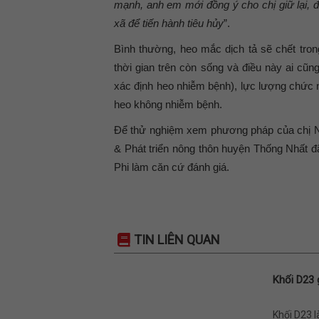
mạnh, anh em mới đồng ý cho chị giữ lại, đ
xã để tiến hành tiêu hủy
”.
Bình thường, heo mắc dịch tả sẽ chết tro
thời gian trên còn sống và điều này ai cũ
xác định heo nhiễm bệnh), lực lượng chức n
heo không nhiễm bệnh.
Để thử nghiệm xem phương pháp của chị Nh
& Phát triển nông thôn huyện Thống Nhất đ
Phi làm căn cứ đánh giá.
TIN LIÊN QUAN
Khối D23 
Khối D23 l