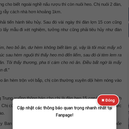
ng cho biết ngoài nghề nấu rượu thì còn nuôi heo. Chị nuôi 2 đàn,
ong rẫy cách nhà hơn khoảng 1km.
hải tiến hành tiêu hủy. Sau đó vài ngày thì đàn lợn 15 con cũng
o lấy mẫu đi xét nghiệm, tưởng như cũng phải tiêu hủy như đàn
ắm, heo bỏ ăn, dư hèm không biết làm gì, vậy là tôi múc mấy xô
úc sau hèm nguội thì thấy heo mò đến liếm, sau đó ói tèm lem ra
ăn. Tôi thấy thương, pha tí cám cho nó ăn. Điều bất ngờ là mấy
n đi.
”
eo ăn hèm trộn với bắp, chị còn thường xuyên dội hèm nóng vào
Trung xuống thông báo cho chị là đàn heo 15 con bị nhiễm dịch
✖ Đóng
lại. Chị cũng kể lại quá trình đàn heo hồi phục cho lực lượng chức
Cập nhật các thông báo quan trọng nhanh nhất tại
ào.
Fanpage!
y Ban Nhân dân xã Quang Trung có nói: “
Thấy đàn heo khỏe