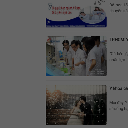
Để học tố
chuyên sâu
TP.HCM: 
“Có tiếng
nhân lực T
Y khoa ch
Mới đây Y
sẽ sống hạ