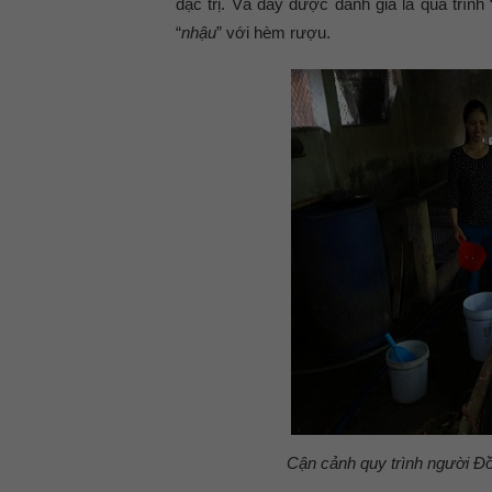
đặc trị. Và đây được đánh giá là quá trình 
“
nhậu
” với hèm rượu.
Cận cảnh quy trình người Đ