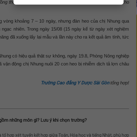
ồng thời yêu cầu viết cam kết khi heo mà chết thì báo ngay cho
ng vòng khoảng 7 – 10 ngày, nhưng đàn heo của chị Nhung qua
ng ngạc nhiên. Trong ngày 15/08 (15 ngày kể từ ngày xét nghiệm
ăng đã xuống lấy lại mẫu và lần này cho ra kết quả âm tính, tức
ung có hiệu quả thật sự không, ngày 19.8, Phòng Nông nghiệp
ã vận động chị Nhung nuôi 20 con heo bị nhiễm dịch tả lợn châu
Trường Cao đẳng Y Dược Sài Gòn
tổng hợp!
gồm những môn gì? Lưu ý khi chọn trường?
à tổ hợp xét tuyển kết hợp giữa Toán, Hóa học và tiếng Nhật, phù hợp