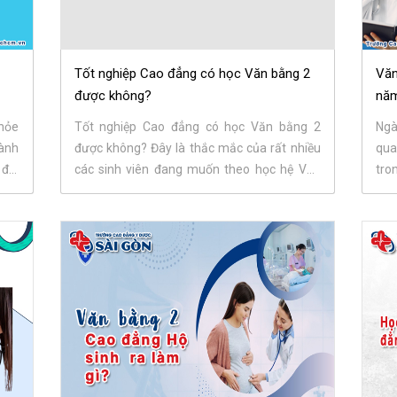
Tốt nghiệp Cao đẳng có học Văn bằng 2
Văn
được không?
năm
khỏe
Tốt nghiệp Cao đẳng có học Văn bằng 2
Ngà
ành
được không? Đây là thắc mắc của rất nhiều
qua
 đối
các sinh viên đang muốn theo học hệ Văn
tro
bằng 2. Bài...
cho