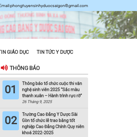
Email:
phongtuyensinhyduocsaigon@gmail.com
TIN GIÁO DỤC
TIN TỨC Y DƯỢC
THÔNG BÁO
Thông báo tổ chức cuộc thi văn
01
nghệ sinh viên 2025 “Sắc màu
thanh xuân – Hành trình rực rỡ”
26 Tháng 9, 2025
Trường Cao Đẳng Y Dược Sài
02
Gòn tổ chức lễ trao bằng tốt
nghiệp Cao Đẳng Chính Quy niên
khoá 2022-2025