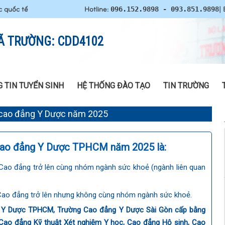
c quốc tế
Hotline:
| 
096.152.9898 - 093.851.9898
Ã TRƯỜNG: CDD4102
 TIN TUYỂN SINH
HỆ THỐNG ĐÀO TẠO
TIN TRƯỜNG
 cao đẳng Y Dược năm 2025
 Cao đẳng Y Dược TPHCM năm 2025 là:
p Cao đẳng trở lên cùng nhóm ngành sức khoẻ (ngành liên quan
p Cao đẳng trở lên nhưng không cùng nhóm ngành sức khoẻ.
ng Y Dược TPHCM, Trường Cao đẳng Y Dược Sài Gòn cấp bằng
ao đẳng Kỹ thuật Xét nghiệm Y học, Cao đẳng Hộ sinh, Cao