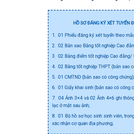
HỒ SƠ ĐĂNG KÝ XÉT TUYỂN 
1. 01 Phiếu đăng ký xét tuyển theo mẫu
2. 02 Bản sao Bằng tốt nghiệp Cao đẳn
3. 02 Bảng điểm tốt nghiệp Cao đẳng/ 
4. 02 Bằng tốt nghiệp THPT (bản sao c
5. 01 CMTND (bản sao có công chứng)
6. 01 Giấy khai sinh (bản sao có công 
7. 04 Ảnh 3×4 và 02 Ảnh 4×6 ghi thông t
lạc ở mặt sau ảnh;
8. 01 Bộ hồ sơ học sinh sinh viên, trong
xác nhận cơ quan địa phương;