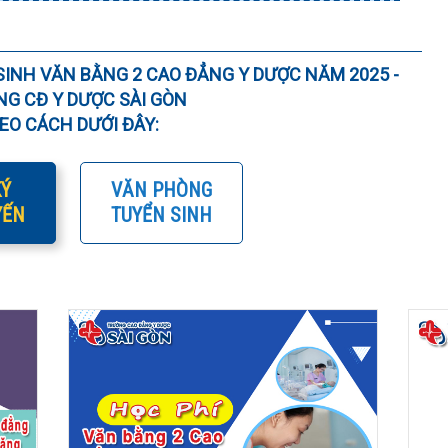
SINH VĂN BẰNG 2 CAO ĐẲNG Y DƯỢC NĂM 2025 -
G CĐ Y DƯỢC SÀI GÒN
EO CÁCH DƯỚI ĐÂY:
Ý
VĂN PHÒNG
YẾN
TUYỂN SINH