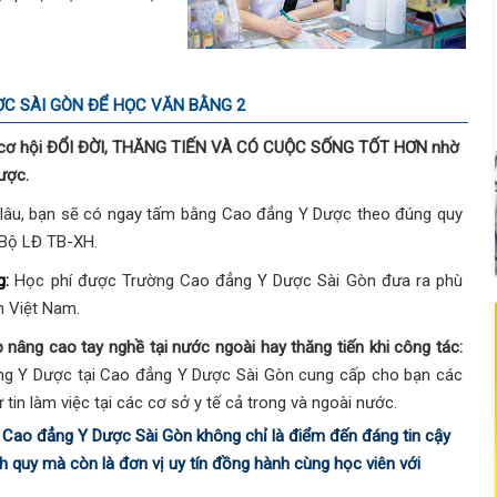
ỢC SÀI GÒN ĐỂ HỌC VĂN BẰNG 2
n cơ hội ĐỔI ĐỜI, THĂNG TIẾN VÀ CÓ CUỘC SỐNG TỐT HƠN nhờ
ược.
lâu, bạn sẽ có ngay tấm bằng Cao đẳng Y Dược theo đúng quy
 Bộ LĐ TB-XH.
g:
Học phí được Trường Cao đẳng Y Dược Sài Gòn đưa ra phù
n Việt Nam.
 nâng cao tay nghề tại nước ngoài hay thăng tiến khi công tác:
ng Y Dược tại Cao đẳng Y Dược Sài Gòn cung cấp cho bạn các
ự tin làm việc tại các cơ sở y tế cả trong và ngoài nước.
n, Cao đẳng Y Dược Sài Gòn không chỉ là điểm đến đáng tin cậy
h quy mà còn là đơn vị uy tín đồng hành cùng học viên với