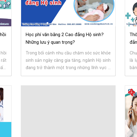
hồi
Học phí văn bằng 2 Cao đẳng Hộ sinh?
Thô
Những lưu ý quan trọng?
đẳn
hồi
Trong bối cảnh nhu cầu chăm sóc sức khỏe
Chư
 rất
sinh sản ngày càng gia tăng, ngành Hộ sinh
là 
cấp,
đang trở thành một trong những lĩnh vực Y
bằ
tế có nhu...
chu