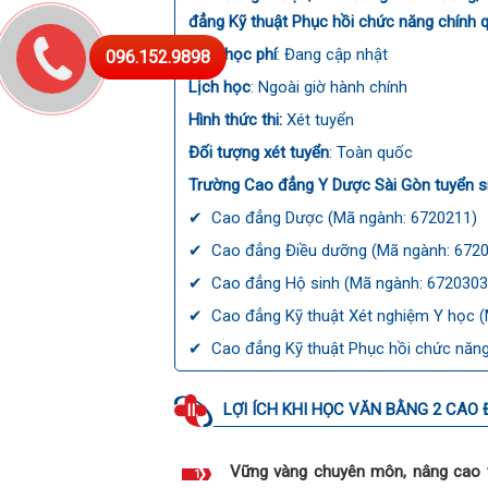
đẳng Kỹ thuật Phục hồi chức năng chính 
Mức học phí
: Đang cập nhật
096.152.9898
Lịch học
: Ngoài giờ hành chính
Hình thức thi:
Xét tuyển
Đối tượng xét tuyển
: Toàn quốc
Trường Cao đẳng Y Dược Sài Gòn tuyển s
✔ Cao đẳng Dược (Mã ngành: 6720211)
✔ Cao đẳng Điều dưỡng (Mã ngành: 672
✔ Cao đẳng Hộ sinh (Mã ngành: 6720303
✔ Cao đẳng Kỹ thuật Xét nghiệm Y học (
✔ Cao đẳng Kỹ thuật Phục hồi chức năng
LỢI ÍCH KHI HỌC VĂN BẰNG 2 CAO
II.
Vững vàng chuyên môn, nâng cao 
1