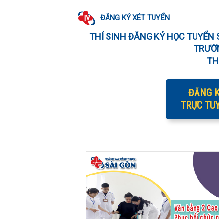
ĐĂNG KÝ XÉT TUYỂN
IV.
THÍ SINH ĐĂNG KÝ HỌC TUYỂN 
TRƯỜN
TH
ĐĂNG K
TRỰC TU