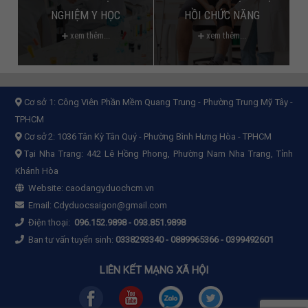
NGHIỆM Y HỌC
HỒI CHỨC NĂNG
xem thêm...
xem thêm...
Cơ sở 1:
Công Viên Phần Mềm Quang Trung - Phường Trung Mỹ Tây -
TPHCM
Cơ sở 2:
1036 Tân Kỳ Tân Quý - Phường Bình Hưng Hòa - TPHCM
Tại Nha Trang: 442 Lê Hồng Phong, Phường Nam Nha Trang, Tỉnh
Khánh Hòa
Website:
caodangyduochcm.vn
Email:
Cdyduocsaigon@gmail.com
Điện thoại:
096.152.9898
-
093.851.9898
Ban tư vấn tuyển sinh:
0338293340 - 0889965366 - 0399492601
LIÊN KẾT MẠNG XÃ HỘI