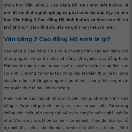
chọn học Văn bằng 2 Cao đẳng Hộ sinh như một hướng đi
mới để ổn định nghề nghiệp và phát triển lâu dài. Vậy có nên
học Văn bằng 2 Cao đẳng Hộ sinh không và theo học thì có
khó không? Bài viết dưới đây sẽ giúp bạn hiểu rõ hơn.
Văn bằng 2 Cao đẳng Hộ sinh là gì?
Văn bằng 2 Cao đẳng Hộ sinh là chương trình đào tạo dành cho
những người đã có ít nhất một bằng tốt nghiệp Cao đẳng hoặc
Đại học ở ngành khác, mong muốn chuyển hướng sang lĩnh vực
Hộ sinh. Chương trình này tập trung đào tạo kiến thức và kỹ năng
chuyên môn cốt lõi, giúp người học nhanh chóng thích nghi với
công việc thực tế sau khi ra trường.
Khác với hệ đào tạo chính quy truyền thống, chương trình Văn
bằng 2 được rút gọn về thời gian, lược bỏ các môn đại cương
không cần thiết, tập trung chủ yếu vào chuyên môn nghề nghiệp
như: Chăm sóc sức khỏe bà mẹ – trẻ sơ sinh, theo dõi thai kỳ, hỗ
trợ sinh đẻ, chăm sóc hậu sản, tư vấn sức khỏe sinh sản… Nhờ