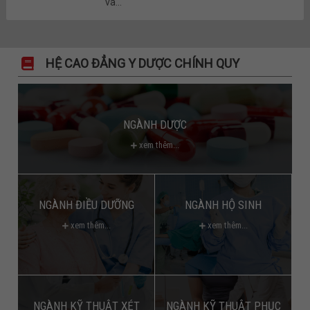
và...
HỆ CAO ĐẲNG Y DƯỢC CHÍNH QUY
NGÀNH DƯỢC
xem thêm...
NGÀNH ĐIỀU DƯỠNG
NGÀNH HỘ SINH
xem thêm...
xem thêm...
NGÀNH KỸ THUẬT XÉT
NGÀNH KỸ THUẬT PHỤC