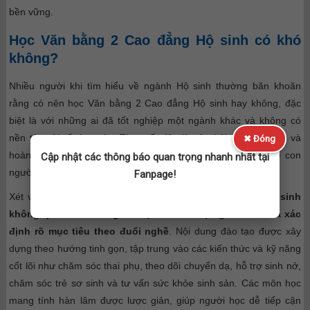
bền vững.
Học Văn bằng 2 Cao đẳng Hộ sinh có khó
không?
Nhiều người khi tìm hiểu về ngành Hộ sinh thường băn khoăn
rằng có nên học Văn bằng 2 Cao đẳng Hộ sinh hay không, đặc
biệt là với những ai đã tốt nghiệp một ngành khác và không có
nền tảng Y tế từ trước. Thực tế, đây là câu hỏi rất phổ biến và
✖ Đóng
hoàn toàn dễ hiểu bởi ngành Hộ sinh gắn liền với sức khỏe con
Cập nhật các thông báo quan trọng nhanh nhất tại
người, đòi hỏi tính chính xác, cẩn trọng và chuyên môn cao.
Fanpage!
Xét về bản chất,
chương trình Văn bằng 2 Cao đẳng Hộ sinh
không quá khó nếu người học có thái độ nghiêm túc và xác
định rõ mục tiêu theo đuổi nghề
. Nội dung đào tạo được xây
dựng theo hướng tinh gọn, tập trung vào các kiến thức và kỹ năng
cốt lõi như chăm sóc thai phụ, theo dõi chuyển dạ, hỗ trợ sinh nở,
chăm sóc trẻ sơ sinh và tư vấn sức khỏe sinh sản. Các môn học
mang tính hàn lâm được lược giản, giúp người học dễ tiếp cận