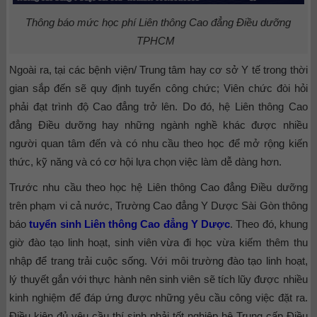
Thông báo mức học phí Liên thông Cao đẳng Điều dưỡng
TPHCM
Ngoài ra, tại các bệnh viện/ Trung tâm hay cơ sở Y tế trong thời
gian sắp đến sẽ quy định tuyển công chức; Viên chức đòi hỏi
phải đạt trình độ Cao đẳng trở lên. Do đó, hệ Liên thông Cao
đẳng Điều dưỡng hay những ngành nghề khác được nhiều
người quan tâm đến và có nhu cầu theo học để mở rộng kiến
thức, kỹ năng và có cơ hội lựa chọn việc làm dễ dàng hơn.
Trước nhu cầu theo học hệ Liên thông Cao đẳng Điều dưỡng
trên phạm vi cả nước, Trường Cao đẳng Y Dược Sài Gòn thông
báo
tuyển sinh Liên thông Cao đẳng Y Dược
. Theo đó, khung
giờ đào tạo linh hoạt, sinh viên vừa đi học vừa kiếm thêm thu
nhập để trang trải cuộc sống. Với môi trường đào tạo linh hoạt,
lý thuyết gắn với thực hành nên sinh viên sẽ tích lũy được nhiều
kinh nghiệm để đáp ứng được những yêu cầu công việc đặt ra.
Điều kiện đủ yêu cầu thí sinh phải tốt nghiệp hệ Trung cấp Điều