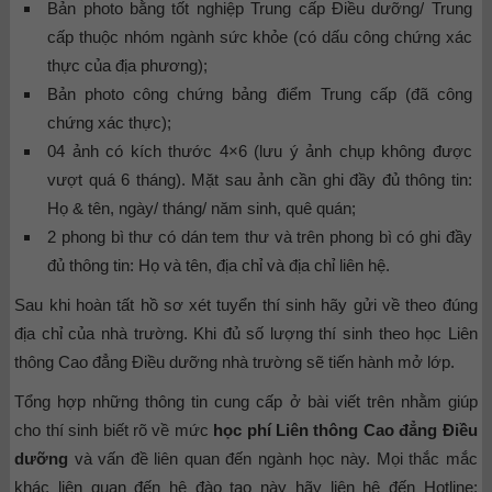
Bản photo bằng tốt nghiệp Trung cấp Điều dưỡng/ Trung
cấp thuộc nhóm ngành sức khỏe (có dấu công chứng xác
thực của địa phương);
Bản photo công chứng bảng điểm Trung cấp (đã công
chứng xác thực);
04 ảnh có kích thước 4×6 (lưu ý ảnh chụp không được
vượt quá 6 tháng). Mặt sau ảnh cần ghi đầy đủ thông tin:
Họ & tên, ngày/ tháng/ năm sinh, quê quán;
2 phong bì thư có dán tem thư và trên phong bì có ghi đầy
đủ thông tin: Họ và tên, địa chỉ và địa chỉ liên hệ.
Sau khi hoàn tất hồ sơ xét tuyển thí sinh hãy gửi về theo đúng
địa chỉ của nhà trường. Khi đủ số lượng thí sinh theo học Liên
thông Cao đẳng Điều dưỡng nhà trường sẽ tiến hành mở lớp.
Tổng hợp những thông tin cung cấp ở bài viết trên nhằm giúp
cho thí sinh biết rõ về mức
học phí Liên thông Cao đẳng Điều
dưỡng
và vấn đề liên quan đến ngành học này. Mọi thắc mắc
khác liên quan đến hệ đào tạo này hãy liên hệ đến Hotline: