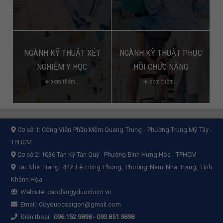
NGÀNH KỸ THUẬT XÉT
NGÀNH KỸ THUẬT PHỤC
NGHIỆM Y HỌC
HỒI CHỨC NĂNG
xem thêm...
xem thêm...
Cơ sở 1:
Công Viên Phần Mềm Quang Trung - Phường Trung Mỹ Tây -
TPHCM
Cơ sở 2:
1036 Tân Kỳ Tân Quý - Phường Bình Hưng Hòa - TPHCM
Tại Nha Trang: 442 Lê Hồng Phong, Phường Nam Nha Trang, Tỉnh
Khánh Hòa
Website:
caodangyduochcm.vn
Email:
Cdyduocsaigon@gmail.com
Điện thoại:
096.152.9898
-
093.851.9898