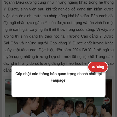
Ngành Điều dưỡng cũng như những ngàng khác trong hệ thống
Y Dược, sinh viên sau khi tốt nghiệp dễ dàng tìm kiếm được
việc làm ổn định, mức thu nhập cũng khá hấp dẫn. Bên cạnh đó,
đội ngũ nhân lực ngành Y luôn được coi trọng và tôn vinh là một
nghề danh giá, có ý nghĩa thiết thực trong cuộc sống. Vì vậy, số
lượng thí sinh đăng ký theo học tại Trường Cao đẳng Y Dược
Sài Gòn và những người Cao đẳng Y Dược chất lượng khác
ngày một tăng cao. Đặc biệt, đến năm 2024 Bộ Y tế sẽ ngừng
tuyển dụng những trường hợp chỉ mới tốt nghiệp hệ Trung cấp,
đây chính là lý do số lượng đăng ký theo học hệ Liên thông Cao
✖ Đóng
đẳng Y Dược ngày một tăng cao.
Cập nhật các thông báo quan trọng nhanh nhất tại
Fanpage!