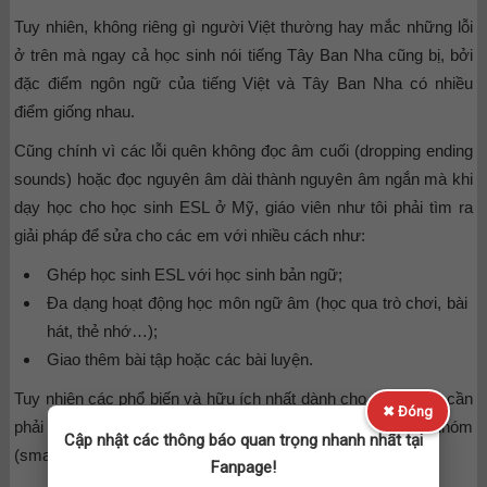
Tuy nhiên, không riêng gì người Việt thường hay mắc những lỗi
ở trên mà ngay cả học sinh nói tiếng Tây Ban Nha cũng bị, bởi
đặc điểm ngôn ngữ của tiếng Việt và Tây Ban Nha có nhiều
điểm giống nhau.
Cũng chính vì các lỗi quên không đọc âm cuối (dropping ending
sounds) hoặc đọc nguyên âm dài thành nguyên âm ngắn mà khi
dạy học cho học sinh ESL ở Mỹ, giáo viên như tôi phải tìm ra
giải pháp để sửa cho các em với nhiều cách như:
Ghép học sinh ESL với học sinh bản ngữ;
Đa dạng hoạt động học môn ngữ âm (học qua trò chơi, bài
hát, thẻ nhớ…);
Giao thêm bài tập hoặc các bài luyện.
Tuy nhiên các phổ biến và hữu ích nhất dành cho các em là cần
✖ Đóng
phải rèn luyện, sửa trực tiếp qua hoạt động đọc theo nhóm
Cập nhật các thông báo quan trọng nhanh nhất tại
(small group reading and direct instruction).
Fanpage!