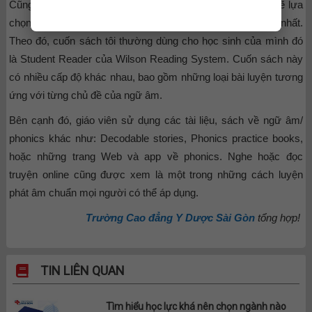
Cũng tùy thuộc vào từng lỗi phát âm nào mà phía thầy cô sẽ lựa
chọn tài liệu cũng như những hoạt động sao cho phù hợp nhất.
Theo đó, cuốn sách tôi thường dùng cho học sinh của mình đó
là Student Reader của Wilson Reading System. Cuốn sách này
có nhiều cấp độ khác nhau, bao gồm những loại bài luyện tương
ứng với từng chủ đề của ngữ âm.
Bên cạnh đó, giáo viên sử dụng các tài liệu, sách về ngữ âm/
phonics khác như: Decodable stories, Phonics practice books,
hoặc những trang Web và app về phonics. Nghe hoặc đọc
truyện online cũng được xem là một trong những cách luyện
phát âm chuẩn mọi người có thể áp dụng.
Trường Cao đẳng Y Dược Sài Gòn
tổng hợp!
TIN LIÊN QUAN
Tìm hiểu học lực khá nên chọn ngành nào