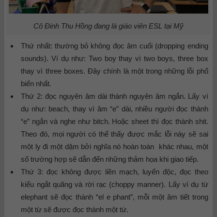
Cô Đinh Thu Hồng đang là giáo viên ESL tại Mỹ
Thứ nhất: thường bỏ không đọc âm cuối (dropping ending
sounds). Ví dụ như: Two boy thay vì two boys, three box
thay vì three boxes. Đây chính là một trong những lỗi phổ
biến nhất.
Thứ 2: đọc nguyên âm dài thành nguyên âm ngắn. Lấy ví
dụ như: beach, thay vì âm “e” dài, nhiều người đọc thành
“e” ngắn và nghe như bitch. Hoặc sheet thì đọc thành shit.
Theo đó, mọi người có thể thấy được mắc lỗi này sẽ sai
một ly đi một dặm bởi nghĩa nó hoàn toàn khác nhau, một
số trường hợp sẽ dẫn đến những thảm họa khi giao tiếp.
Thứ 3: đọc không được liền mạch, luyến độc, đọc theo
kiểu ngắt quãng và rời rạc (choppy manner). Lấy ví dụ từ
elephant sẽ đọc thành “el e phant”, mỗi một âm tiết trong
một từ sẽ được đọc thành một từ.