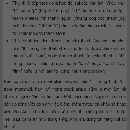
Thứ 4: lỗi tiếp theo đó là hóa đổi sai các phụ âm. Ví dụ như
“b” thành “p” (boy thành poy), “ch” thành “sh” (cheap đọc
thành sheep), “d” thành “j/y/z” (nhưng dog đọc thành jog
hoặc là zog, “l” thành “r” (như lock đọc thành rock, “t” thành
“s” (như top đọc thành stop).
Thứ 5: không đọc được âm hữu thanh (voiced sounds)
như “th” trong the, that, khiến cho từ đó được pháp âm ra
thành “za”, “zat”, hoặc âm vô thanh (unvoiced) như “th”
trong thank, think lại đọc thành “tank” hoặc “sank” hay
“tink” hoặc “sink”; âm “g” cứng như trong geology.
Bên cạnh đó, âm r-controlled vowels như “ir” trong bird, “er”
trong mermaid, hay “ar” trong pearl, argue cũng là một âm rất
khó với người Việt và học sinh ESL nói chung. Nguyên nhân cơ
bản do tiếng Việt đơn âm tiết. Cộng thêm trật tự cú pháp sẽ khác
với tiếng Anh (như khi thêm số nhiều thì không thêm “s” hoặc
“es” sau danh từ như trong tiếng Anh mà dùng từ riêng chỉ số
nhiều).