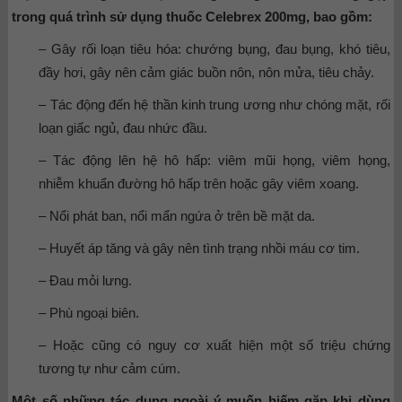
trong quá trình sử dụng thuốc Celebrex 200mg, bao gồm:
– Gây rối loạn tiêu hóa: chướng bụng, đau bụng, khó tiêu,
đầy hơi, gây nên cảm giác buồn nôn, nôn mửa, tiêu chảy.
– Tác động đến hệ thần kinh trung ương như chóng mặt, rối
loạn giấc ngủ, đau nhức đầu.
– Tác động lên hệ hô hấp: viêm mũi họng, viêm họng,
nhiễm khuẩn đường hô hấp trên hoặc gây viêm xoang.
– Nổi phát ban, nổi mẩn ngứa ở trên bề mặt da.
– Huyết áp tăng và gây nên tình trạng nhồi máu cơ tim.
– Đau mỏi lưng.
– Phù ngoại biên.
– Hoặc cũng có nguy cơ xuất hiện một số triệu chứng
tương tự như cảm cúm.
Một số những tác dụng ngoài ý muốn hiếm gặp khi dùng