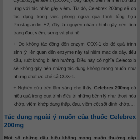
Cyclooxygenase 2 (COX-2). Đây được xem là men có đáp
ứng với tác nhân gây viêm. Từ đó, Celebrex 200mg sẽ có
tác dụng trong việc phòng ngừa quá trình tổng hợp
Prostaglandin E2, đây là nguyên nhân chính gây nên tình
trạng đau, viêm, sưng và phù nề.
+ Do không tác động đến enzym COX-1 do đó quá trình
sinh lý liên quan đến enzyme này tại niêm mạc dạ dày, tiểu
cầu, ruột không bị ảnh hưởng. Điều này có nghĩa Celecoxib
sẽ không gây nên những tác dụng không mong muốn như
những chất ức chế cả COX-1.
+ Nghiên cứu trên lâm sàng cho thấy,
Celebrex 200mg
có
hiệu quả trong quá trình điều trị những bệnh lý như thoái hóa
khớp, viêm khớp dạng thấp, đau, viêm cột sốt dính khớp,…
Tác dụng ngoài ý muốn của thuốc Celebrex
200mg
Một số những dấu hiệu không mong muốn thường gặp