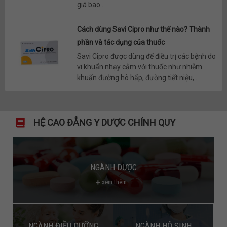
giá bao...
Cách dùng Savi Cipro như thế nào? Thành
phần và tác dụng của thuốc
Savi Cipro được dùng để điều trị các bệnh do
vi khuẩn nhạy cảm với thuốc như nhiễm
khuẩn đường hô hấp, đường tiết niệu,...
HỆ CAO ĐẲNG Y DƯỢC CHÍNH QUY
NGÀNH DƯỢC
xem thêm...
NGÀNH ĐIỀU DƯỠNG
NGÀNH HỘ SINH