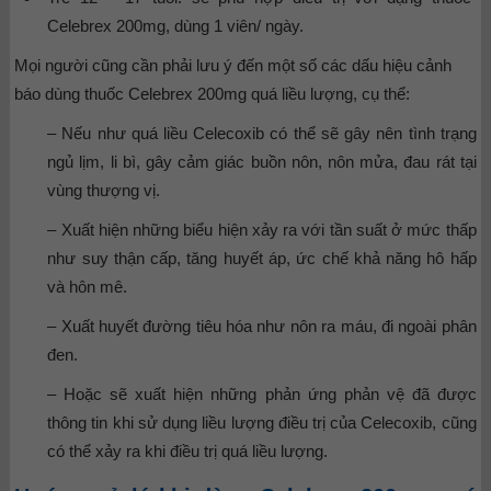
Celebrex 200mg, dùng 1 viên/ ngày.
Mọi người cũng cần phải lưu ý đến một số các dấu hiệu cảnh
báo dùng thuốc Celebrex 200mg quá liều lượng, cụ thể:
– Nếu như quá liều Celecoxib có thể sẽ gây nên tình trạng
ngủ lịm, li bì, gây cảm giác buồn nôn, nôn mửa, đau rát tại
vùng thượng vị.
– Xuất hiện những biểu hiện xảy ra với tần suất ở mức thấp
như suy thận cấp, tăng huyết áp, ức chế khả năng hô hấp
và hôn mê.
– Xuất huyết đường tiêu hóa như nôn ra máu, đi ngoài phân
đen.
– Hoặc sẽ xuất hiện những phản ứng phản vệ đã được
thông tin khi sử dụng liều lượng điều trị của Celecoxib, cũng
có thể xảy ra khi điều trị quá liều lượng.