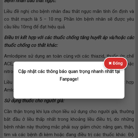
Bệnh nhân đau thắt ngực:
Liều đề nghị cho bệnh nhân đau thắt ngực mãn tính ổn định và
co thắt mạch là 5 – 10 mg. Phần lớn bệnh nhân sẽ được yêu
cầu liều 10mg để đạt hiệu quả.
Điều tri kết hợp với các thuốc chống tăng huyết áp và/hoặc các
thuốc chống co thắt khác:
Amlodipine sử dụng an toàn cùng với các thiazid, thuốc ức chế
✖ Đóng
ACE, thuốc chẹn beta, các Nitrat tác dụng kéo dài và/hoặc
Cập nhật các thông báo quan trọng nhanh nhất tại
nitroglycerin ngậm dưới lưỡi.
Fanpage!
Liều khởi đầu đề nghị chống tăng huyết áp là 2.5mg khi kết hợp
Amlodipine với các thuốc chống tăng huyết áp khác.
Sử dụng thuốc cho người già:
Cần thận trọng khi lựa chọn liều sử dụng cho người già, thường
bắt đầu ở liều thấp nhất trong khoảng liều điều trị, do những
bệnh nhân này thường mắc phải suy giảm chức năng gan, thận,
tim và các bệnh đi kèm hoặc đang điều trị các thuốc khác. Độ