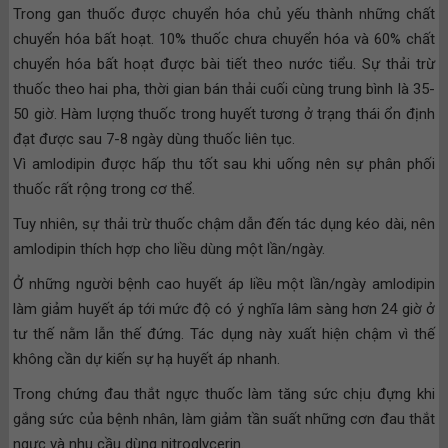
Trong gan thuốc được chuyển hóa chủ yếu thành những chất
chuyển hóa bất hoạt. 10% thuốc chưa chuyển hóa và 60% chất
chuyển hóa bất hoạt được bài tiết theo nước tiểu. Sự thải trừ
thuốc theo hai pha, thời gian bán thải cuối cùng trung bình là 35-
50 giờ. Hàm lượng thuốc trong huyết tương ở trạng thái ổn định
đạt được sau 7-8 ngày dùng thuốc liên tục.
Vì amlodipin được hấp thu tốt sau khi uống nên sự phân phối
thuốc rất rộng trong cơ thể.
Tuy nhiên, sự thải trừ thuốc chậm dẫn đến tác dụng kéo dài, nên
amlodipin thích hợp cho liều dùng một lần/ngày.
Ở những người bệnh cao huyết áp liều một lần/ngày amlodipin
làm giảm huyết áp tới mức độ có ý nghĩa lâm sàng hơn 24 giờ ở
tư thế nằm lẫn thế đứng. Tác dụng này xuất hiện chậm vì thế
không cần dự kiến sự hạ huyết áp nhanh.
Trong chứng đau thắt ngực thuốc làm tăng sức chịu đựng khi
gắng sức của bệnh nhân, làm giảm tần suất những cơn đau thắt
ngực và nhu cầu dùng nitroglycerin.