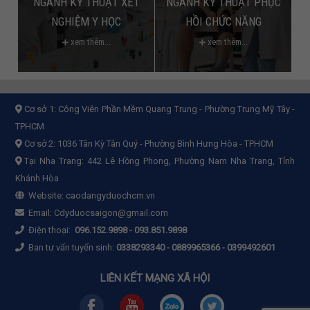
NGÀNH KỸ THUẬT XÉT
NGÀNH KỸ THUẬT PHỤC
NGHIỆM Y HỌC
HỒI CHỨC NĂNG
xem thêm...
xem thêm...
Cơ sở 1:
Công Viên Phần Mềm Quang Trung - Phường Trung Mỹ Tây -
TPHCM
Cơ sở 2:
1036 Tân Kỳ Tân Quý - Phường Bình Hưng Hòa - TPHCM
Tại Nha Trang: 442 Lê Hồng Phong, Phường Nam Nha Trang, Tỉnh
Khánh Hòa
Website:
caodangyduochcm.vn
Email:
Cdyduocsaigon@gmail.com
Điện thoại:
096.152.9898
-
093.851.9898
Ban tư vấn tuyển sinh:
0338293340 - 0889965366 - 0399492601
LIÊN KẾT MẠNG XÃ HỘI