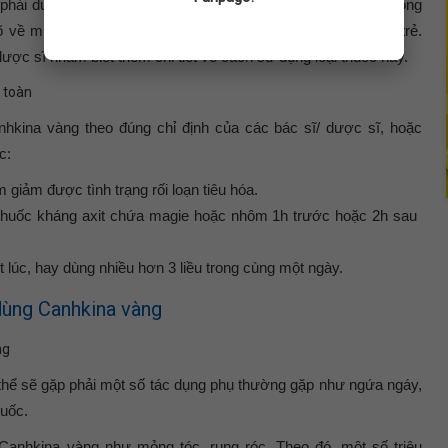
phải dùng Canhkina vàng cho trẻ < 16 tuổi một cách thận trọng
õ về mức độ an toàn của loại thuốc này trước khi dùng cho trẻ.
ược sĩ nhằm biết thêm chi tiết về cách sử dụng loại thuốc này.
 toàn
nhkina vàng theo đúng chỉ định của các bác sĩ/ dược sĩ, hoặc
c:
iảm được tình trạng rối loạn tiêu hóa.
thuốc kháng axit chứa magie hoặc nhôm 1h trước hoặc 2h sau
lúc, hay dùng nhiều hơn 3 liều trong cùng một ngày.
dùng Canhkina vàng
ng
thể sẽ gặp phải một số tác dụng phụ thường gặp như ngứa ngáy,
huốc.
Canhkina vàng như mỏng tóc, rụng róc. Theo đó, một số triệu