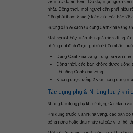
về mức độ an toàn. Do đó, mọi người cần 
nhất. Đồng thời, mọi người cần phải hiểu r
Cần phải tham khảo ý kiến của các bác sĩ/ d
Hướng dẫn về cách sử dụng Canhkina vàng an
Mọi người hãy tuân thủ quá trình dùng Ca
những chỉ định được ghi rõ ở trên nhãn thuố
Dùng Canhkina vàng trong bữa ăn nhằm g
Đồng thời, các bạn không được uống 
khi uống Canhkina vàng.
Không được uống 2 viên nang cùng một 
Tác dụng phụ & Những lưu ý khi 
Những tác dụng phụ khi sử dụng Canhkina và
Khi dùng thuốc Canhkina vàng, các bạn có 
bỏng nóng hoặc đau nhức tại các vị trí bôi t
Một số tác dụng phụ ít gặp hơn khi dùng 