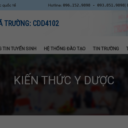
c quốc tế
Hotline:
| 
096.152.9898 - 093.851.9898
Ã TRƯỜNG: CDD4102
 TIN TUYỂN SINH
HỆ THỐNG ĐÀO TẠO
TIN TRƯỜNG
KIẾN THỨC Y DƯỢC