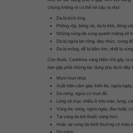
chứng không rõ có thể sẽ xảy ra như:
Da bị kích ứng.
Phồng rộp, bỏng rát, da bị khô, đóng v
Những vùng da xung quanh miệng sẽ bị 
Da bị ngứa lan rộng, đau nhức, sưng đỏ
Da bị mỏng, dễ bị bầm tím, nhất là vùn
Còn thuốc Canhkina vàng hiếm khi gây ra 
bạn gặp phải những tác dụng phụ dưới đây t
Mụn/ mụn nhọt.
Xuất hiện cảm giác kiến bò, ngứa ngáy,
Da nóng, ngứa có mụn đỏ.
Lông sẽ mọc nhiều ở trên trán, lưng, cá
Vùng tóc nóng, ngứa ngáy, đau hoặc có
Tại vùng da bôi thuốc sáng hơn.
Hoặc tại vùng da bình thường có màu 
Da mềm.