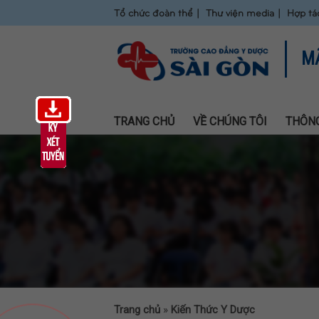
Tổ chức đoàn thể
Thư viện media
Hợp tá
M
TRANG CHỦ
VỀ CHÚNG TÔI
THÔNG
Trang chủ
»
Kiến Thức Y Dược