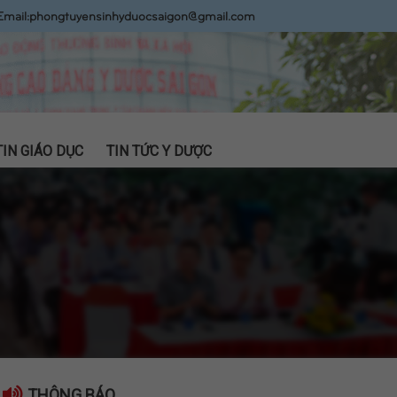
Email:
phongtuyensinhyduocsaigon@gmail.com
TIN GIÁO DỤC
TIN TỨC Y DƯỢC
THÔNG BÁO