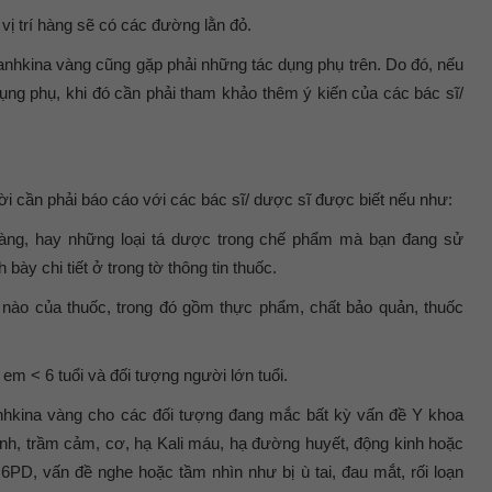
 vị trí hàng sẽ có các đường lằn đỏ.
anhkina vàng cũng gặp phải những tác dụng phụ trên. Do đó, nếu
ụng phụ, khi đó cần phải tham khảo thêm ý kiến của các bác sĩ/
i cần phải báo cáo với các bác sĩ/ dược sĩ được biết nếu như:
vàng, hay những loại tá dược trong chế phẩm mà bạn đang sử
bày chi tiết ở trong tờ thông tin thuốc.
n nào của thuốc, trong đó gồm thực phẩm, chất bảo quản, thuốc
em < 6 tuổi và đối tượng người lớn tuổi.
hkina vàng cho các đối tượng đang mắc bất kỳ vấn đề Y khoa
inh, trầm cảm, cơ, hạ Kali máu, hạ đường huyết, động kinh hoặc
6PD, vấn đề nghe hoặc tầm nhìn như bị ù tai, đau mắt, rối loạn