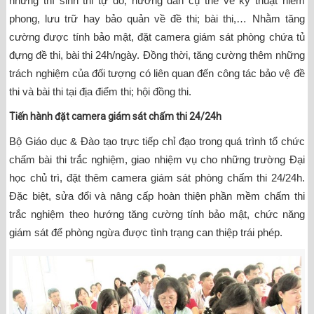
những thí sinh thi tự do, hướng dẫn cụ thể về kỹ thuật niêm
phong, lưu trữ hay bảo quản về đề thi; bài thi,… Nhằm tăng
cường được tính bảo mật, đặt camera giám sát phòng chứa tủ
đựng đề thi, bài thi 24h/ngày. Đồng thời, tăng cường thêm những
trách nghiệm của đối tượng có liên quan đến công tác bảo vệ đề
thi và bài thi tại địa điểm thi; hội đồng thi.
Tiến hành đặt camera giám sát chấm thi 24/24h
Bộ Giáo dục & Đào tạo trực tiếp chỉ đạo trong quá trình tổ chức
chấm bài thi trắc nghiệm, giao nhiệm vụ cho những trường Đại
học chủ trì, đặt thêm camera giám sát phòng chấm thi 24/24h.
Đặc biệt, sửa đổi và nâng cấp hoàn thiện phần mềm chấm thi
trắc nghiệm theo hướng tăng cường tính bảo mật, chức năng
giám sát để phòng ngừa được tình trạng can thiệp trái phép.