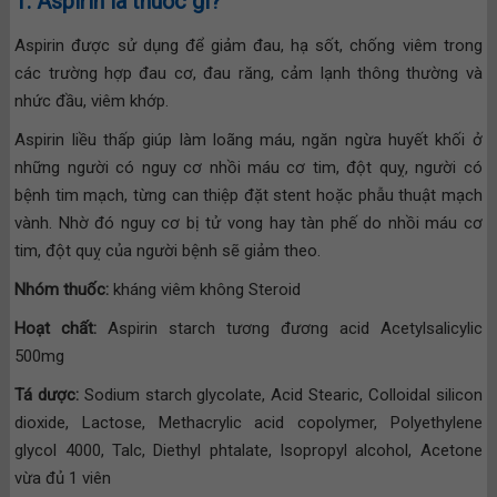
1. Aspirin là thuốc gì?
Aspirin được sử dụng để giảm đau, hạ sốt, chống viêm trong
các trường hợp đau cơ, đau răng, cảm lạnh thông thường và
nhức đầu, viêm khớp.
Aspirin liều thấp giúp làm loãng máu, ngăn ngừa huyết khối ở
những người có nguy cơ nhồi máu cơ tim, đột quỵ, người có
bệnh tim mạch, từng can thiệp đặt stent hoặc phẫu thuật mạch
vành. Nhờ đó nguy cơ bị tử vong hay tàn phế do nhồi máu cơ
tim, đột quỵ của người bệnh sẽ giảm theo.
Nhóm thuốc:
kháng viêm không Steroid
Hoạt chất:
Aspirin starch tương đương acid Acetylsalicylic
500mg
Tá dược:
Sodium starch glycolate, Acid Stearic, Colloidal silicon
dioxide, Lactose, Methacrylic acid copolymer, Polyethylene
glycol 4000, Talc, Diethyl phtalate, Isopropyl alcohol, Acetone
vừa đủ 1 viên