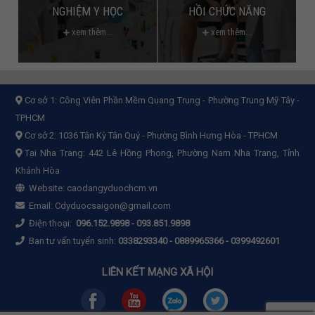
NGHIỆM Y HỌC
HỒI CHỨC NĂNG
xem thêm...
xem thêm...
Cơ sở 1:
Công Viên Phần Mềm Quang Trung - Phường Trung Mỹ Tây -
TPHCM
Cơ sở 2:
1036 Tân Kỳ Tân Quý - Phường Bình Hưng Hòa - TPHCM
Tại Nha Trang: 442 Lê Hồng Phong, Phường Nam Nha Trang, Tỉnh
Khánh Hòa
Website:
caodangyduochcm.vn
Email:
Cdyduocsaigon@gmail.com
Điện thoại:
096.152.9898
-
093.851.9898
Ban tư vấn tuyển sinh:
0338293340 - 0889965366 - 0399492601
LIÊN KẾT MẠNG XÃ HỘI