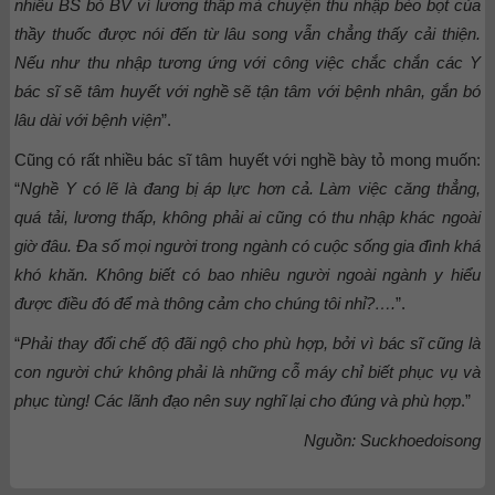
nhiều BS bỏ BV vì lương thấp mà chuyện thu nhập bèo bọt của
thầy thuốc được nói đến từ lâu song vẫn chẳng thấy cải thiện.
Nếu như thu nhập tương ứng với công việc chắc chắn các Y
bác sĩ sẽ tâm huyết với nghề sẽ tận tâm với bệnh nhân, gắn bó
lâu dài với bệnh viện
”.
Cũng có rất nhiều bác sĩ tâm huyết với nghề bày tỏ mong muốn:
“
Nghề Y có lẽ là đang bị áp lực hơn cả. Làm việc căng thẳng,
quá tải, lương thấp, không phải ai cũng có thu nhập khác ngoài
giờ đâu. Đa số mọi người trong ngành có cuộc sống gia đình khá
khó khăn. Không biết có bao nhiêu người ngoài ngành y hiểu
được điều đó để mà thông cảm cho chúng tôi nhỉ?….
”.
“
Phải thay đổi chế độ đãi ngộ cho phù hợp, bởi vì bác sĩ cũng là
con người chứ không phải là những cỗ máy chỉ biết phục vụ và
phục tùng! Các lãnh đạo nên suy nghĩ lại cho đúng và phù hợp
.”
Nguồn: Suckhoedoisong