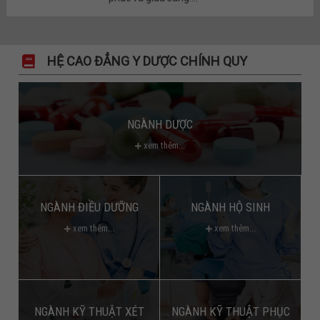
HỆ CAO ĐẲNG Y DƯỢC CHÍNH QUY
NGÀNH DƯỢC
xem thêm...
NGÀNH ĐIỀU DƯỠNG
NGÀNH HỘ SINH
xem thêm...
xem thêm...
NGÀNH KỸ THUẬT XÉT
NGÀNH KỸ THUẬT PHỤC