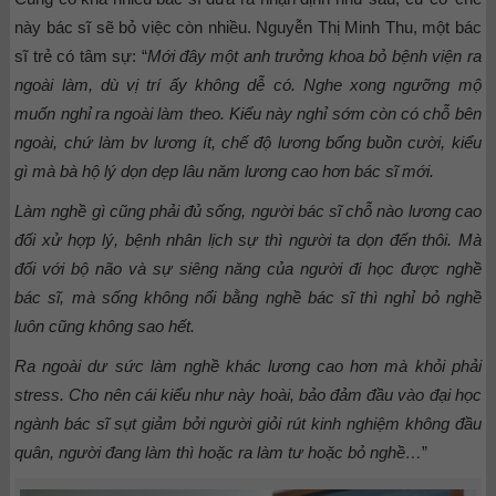
này bác sĩ sẽ bỏ việc còn nhiều. Nguyễn Thị Minh Thu, một bác
sĩ trẻ có tâm sự: “
Mới đây một anh trưởng khoa bỏ bệnh viện ra
ngoài làm, dù vị trí ấy không dễ có. Nghe xong ngưỡng mộ
muốn nghỉ ra ngoài làm theo. Kiểu này nghỉ sớm còn có chỗ bên
ngoài, chứ làm bv lương ít, chế độ lương bổng buồn cười, kiểu
gì mà bà hộ lý dọn dẹp lâu năm lương cao hơn bác sĩ mới.
Làm nghề gì cũng phải đủ sống, người bác sĩ chỗ nào lương cao
đối xử hợp lý, bệnh nhân lịch sự thì người ta dọn đến thôi. Mà
đối với bộ não và sự siêng năng của người đi học được nghề
bác sĩ, mà sống không nổi bằng nghề bác sĩ thì nghỉ bỏ nghề
luôn cũng không sao hết.
Ra ngoài dư sức làm nghề khác lương cao hơn mà khỏi phải
stress. Cho nên cái kiểu như này hoài, bảo đảm đầu vào đại học
ngành bác sĩ sụt giảm bởi người giỏi rút kinh nghiệm không đầu
quân, người đang làm thì hoặc ra làm tư hoặc bỏ nghề…
”