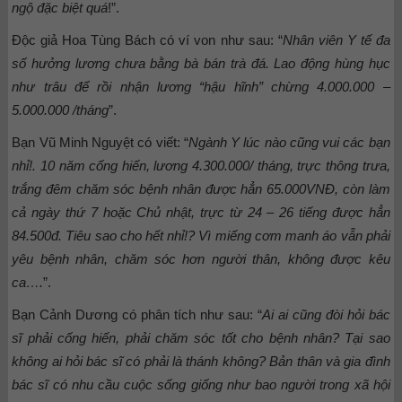
ngộ đặc biệt quá
!”.
Độc giả Hoa Tùng Bách có ví von như sau: “
Nhân viên Y tế đa
số hưởng lương chưa bằng bà bán trà đá. Lao động hùng hục
như trâu để rồi nhận lương “hậu hĩnh” chừng 4.000.000 –
5.000.000 /tháng
”.
Bạn Vũ Minh Nguyệt có viết: “
Ngành Y lúc nào cũng vui các bạn
nhỉ!. 10 năm cống hiến, lương 4.300.000/ tháng, trực thông trưa,
trắng đêm chăm sóc bệnh nhân được hẳn 65.000VNĐ, còn làm
cả ngày thứ 7 hoặc Chủ nhật, trực từ 24 – 26 tiếng được hẳn
84.500đ. Tiêu sao cho hết nhỉ!? Vì miếng cơm manh áo vẫn phải
yêu bệnh nhân, chăm sóc hơn người thân, không được kêu
ca….
”.
Bạn Cảnh Dương có phân tích như sau: “
Ai ai cũng đòi hỏi bác
sĩ phải cống hiến, phải chăm sóc tốt cho bệnh nhân? Tại sao
không ai hỏi bác sĩ có phải là thánh không? Bản thân và gia đình
bác sĩ có nhu cầu cuộc sống giống như bao người trong xã hội