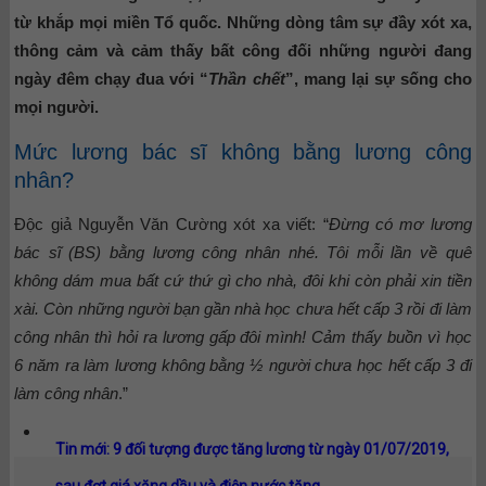
từ khắp mọi miền Tổ quốc. Những dòng tâm sự đầy xót xa,
thông cảm và cảm thấy bất công đối những người đang
ngày đêm chạy đua với “
Thần chết
”, mang lại sự sống cho
mọi người.
Mức lương bác sĩ không bằng lương công
nhân?
Độc giả Nguyễn Văn Cường xót xa viết: “
Đừng có mơ lương
bác sĩ (BS) bằng lương công nhân nhé. Tôi mỗi lần về quê
không dám mua bất cứ thứ gì cho nhà, đôi khi còn phải xin tiền
xài. Còn những người bạn gần nhà học chưa hết cấp 3 rồi đi làm
công nhân thì hỏi ra lương gấp đôi mình! Cảm thấy buồn vì học
6 năm ra làm lương không bằng ½ người chưa học hết cấp 3 đi
làm công nhân
.”
Tin mới: 9 đối tượng được tăng lương từ ngày 01/07/2019,
sau đợt giá xăng dầu và điện nước tăng