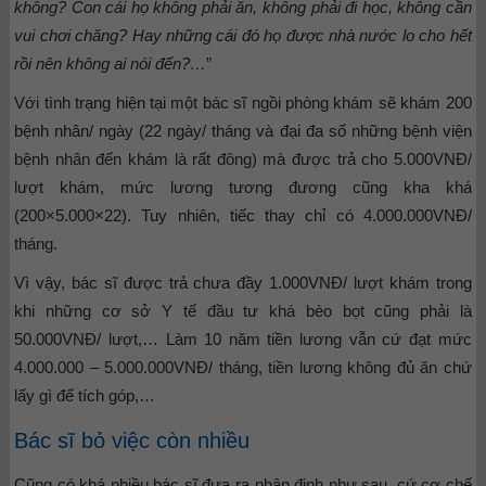
không? Con cái họ không phải ăn, không phải đi học, không cần
vui chơi chăng? Hay những cái đó họ được nhà nước lo cho hết
rồi nên không ai nói đến?…
”
Với tình trạng hiện tại một bác sĩ ngồi phòng khám sẽ khám 200
bệnh nhân/ ngày (22 ngày/ tháng và đại đa số những bệnh viện
bệnh nhân đến khám là rất đông) mà được trả cho 5.000VNĐ/
lượt khám, mức lương tương đương cũng kha khá
(200×5.000×22). Tuy nhiên, tiếc thay chỉ có 4.000.000VNĐ/
tháng.
Vì vậy, bác sĩ được trả chưa đầy 1.000VNĐ/ lượt khám trong
khi những cơ sở Y tế đầu tư khá bèo bọt cũng phải là
50.000VNĐ/ lượt,… Làm 10 năm tiền lương vẫn cứ đạt mức
4.000.000 – 5.000.000VNĐ/ tháng, tiền lương không đủ ăn chứ
lấy gì để tích góp,…
Bác sĩ bỏ việc còn nhiều
Cũng có khá nhiều bác sĩ đưa ra nhận định như sau, cứ cơ chế