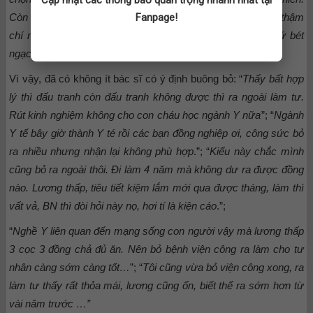
Cập nhật các thông báo quan trọng nhanh nhất tại
Còn chỉ một sai sót nhỏ bệnh nhân sẵn sàng mắng chửi, thậm
Fanpage!
chí rút dao. Còn lương thì sao nhỉ? Xin thưa đứng gần thứ bét
ngạch viên chức…
”.
Vì vậy, đã có không ít bác sĩ có ý định buông bỏ: “
Thấy bất hợp
lý thì đấu tranh còn đấu tranh không được thì ra ngoài làm tư.
Rút kinh nghiệm không cho con cháu học ngành Y nữa
”; “
Ngành
Y tế bây giờ thành Y té rồi các bạn đồng nghiệp ơi, công sức bỏ
ra nhiều nhưng nhận lại không phù hợp
.”; “
Kiểu này chắc mình
cũng bỏ ra ngoài thôi. Đi làm 4 năm mà không dư ra được đồng
nào. Lương thấp, tiêu tiết kiệm lắm mới qua được tháng, làm thì
vất vả, BN thì đòi hỏi này nọ, hơi tí là kiện cáo
.”;
“
Nghề Y liên quan đến mạng sống con người vậy mà lương thấp
3 cọc 3 đồng chả đủ ăn. Nên bỏ bệnh viện công ra làm cho tư
nhân càng sớm càng tốt…
”; “
Tôi cũng vừa bỏ viện công xong, ra
làm tư thấy rất thỏa mái, lương cũng ổn, biết thế ra sớm hơn từ
vài năm trước …”