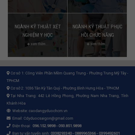
NGÀNH KỸ THUẬT XÉT
NGÀNH KỸ THUẬT PHỤC
NGHIỆM Y HỌC
HỒI CHỨC NĂNG
xem thêm...
xem thêm...
Cơ sở 1:
Công Viên Phần Mềm Quang Trung - Phường Trung Mỹ Tây -
TPHCM
Cơ sở 2:
1036 Tân Kỳ Tân Quý - Phường Bình Hưng Hòa - TPHCM
Tại Nha Trang: 442 Lê Hồng Phong, Phường Nam Nha Trang, Tỉnh
Khánh Hòa
Website:
caodangyduochcm.vn
Email:
Cdyduocsaigon@gmail.com
Điện thoại:
096.152.9898
-
093.851.9898
Ban tư vấn tuyển sinh:
0338293340 - 0889965366 - 0399492601