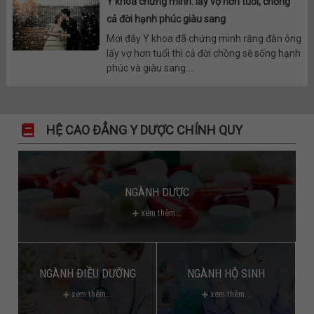
Y khoa chứng minh: lấy vợ hơn tuổi, chồng
cả đời hạnh phúc giàu sang
Mới đây Y khoa đã chứng minh rằng đàn ông
lấy vợ hơn tuổi thì cả đời chồng sẽ sống hạnh
phúc và giàu sang....
HỆ CAO ĐẲNG Y DƯỢC CHÍNH QUY
NGÀNH DƯỢC
xem thêm...
NGÀNH ĐIỀU DƯỠNG
NGÀNH HỘ SINH
xem thêm...
xem thêm...