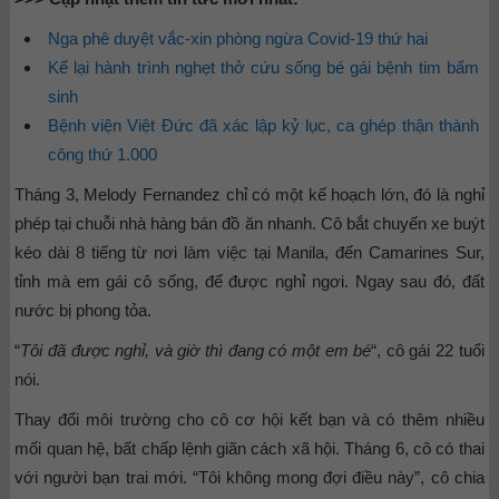
Nga phê duyệt vắc-xin phòng ngừa Covid-19 thứ hai
Kể lại hành trình nghẹt thở cứu sống bé gái bệnh tim bẩm
sinh
Bệnh viện Việt Đức đã xác lập kỷ lục, ca ghép thận thành
công thứ 1.000
Tháng 3, Melody Fernandez chỉ có một kế hoạch lớn, đó là nghỉ
phép tại chuỗi nhà hàng bán đồ ăn nhanh. Cô bắt chuyến xe buýt
kéo dài 8 tiếng từ nơi làm việc tại Manila, đến Camarines Sur,
tỉnh mà em gái cô sống, để được nghỉ ngơi. Ngay sau đó, đất
nước bị phong tỏa.
“
Tôi đã được nghỉ, và giờ thì đang có một em bé
“, cô gái 22 tuổi
nói.
Thay đổi môi trường cho cô cơ hội kết bạn và có thêm nhiều
mối quan hệ, bất chấp lệnh giãn cách xã hội. Tháng 6, cô có thai
với người bạn trai mới. “Tôi không mong đợi điều này”, cô chia