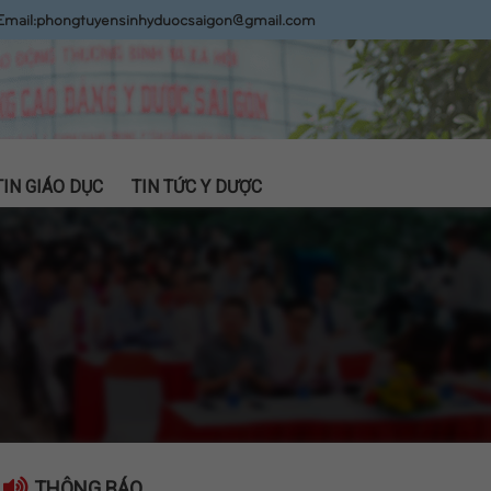
Email:
phongtuyensinhyduocsaigon@gmail.com
TIN GIÁO DỤC
TIN TỨC Y DƯỢC
THÔNG BÁO