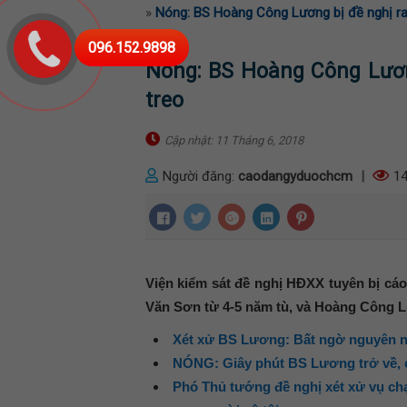
»
Nóng: BS Hoàng Công Lương bị đề nghị ra
096.152.9898
Nóng: BS Hoàng Công Lươn
treo
Cập nhật: 11 Tháng 6, 2018
Người đăng:
caodangyduochcm
|
14
Viện kiểm sát đề nghị HĐXX tuyên bị cáo
Văn Sơn từ 4-5 năm tù, và Hoàng Công L
Xét xử BS Lương: Bất ngờ nguyên nh
NÓNG: Giây phút BS Lương trở về, c
Phó Thủ tướng đề nghị xét xử vụ ch