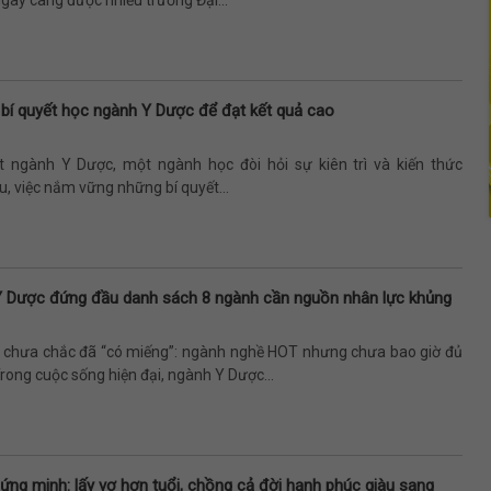
gày càng được nhiều trường Đại...
 bí quyết học ngành Y Dược để đạt kết quả cao
t ngành Y Dược, một ngành học đòi hỏi sự kiên trì và kiến thức
, việc nắm vững những bí quyết...
Y Dược đứng đầu danh sách 8 ngành cần nguồn nhân lực khủng
”, chưa chắc đã “có miếng”: ngành nghề HOT nhưng chưa bao giờ đủ
rong cuộc sống hiện đại, ngành Y Dược...
ứng minh: lấy vợ hơn tuổi, chồng cả đời hạnh phúc giàu sang