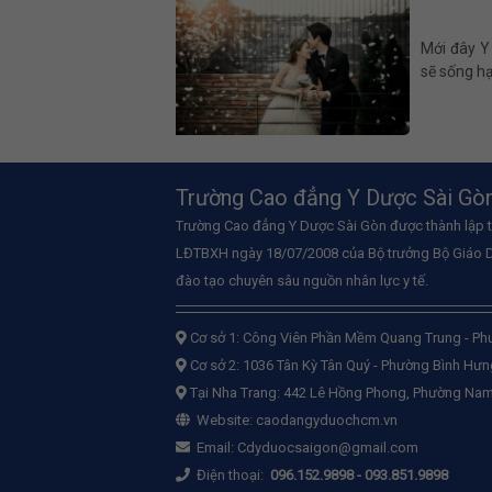
Mới đây Y
sẽ sống hạ
Trường Cao đẳng Y Dược Sài Gò
Trường Cao đẳng Y Dược Sài Gòn được thành lập 
LĐTBXH ngày 18/07/2008 của Bộ trưởng Bộ Giáo D
đào tạo chuyên sâu nguồn nhân lực y tế.
Cơ sở 1:
Công Viên Phần Mềm Quang Trung - Ph
Cơ sở 2:
1036 Tân Kỳ Tân Quý - Phường Bình Hư
Tại Nha Trang: 442 Lê Hồng Phong, Phường Nam
Website:
caodangyduochcm.vn
Email:
Cdyduocsaigon@gmail.com
Điện thoại:
096.152.9898
-
093.851.9898