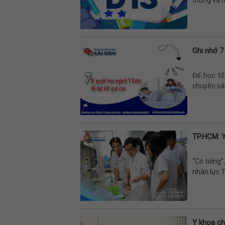
thống và n
Ghi nhớ 7
Để học tố
chuyên sâu
TP.HCM: 
“Có tiếng
nhân lực T
Y khoa ch