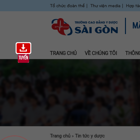
Tổ chức đoàn thể
Thư viện media
Hợp tá
M
TRANG CHỦ
VỀ CHÚNG TÔI
THÔNG
Trang chủ
»
Tin tức y dược