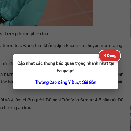
sĩ Lương trước phiên tòa
 rõ trước tòa. Đồng thời khẳng định không có chuyện mớm cung,
✖ Đóng
Cập nhật các thông báo quan trọng nhanh nhất tại
ời đúng tội, truy tố theo điều 2 khoản 5 Bộ luật hình sự.
Fanpage!
 hành vi phạm tội nhưng đã tích cực tham gia cứu chữa bệnh
tộc Mường, bố bị cáo có nhiều bằng khen. Gia đình bị hại đã xin
Trường Cao Đẳng Y Dược Sài Gòn
ội vô ý làm chết người. Đề nghị Trần Văn Sơn từ 4-5 năm tù. Đề
o hưởng án treo.