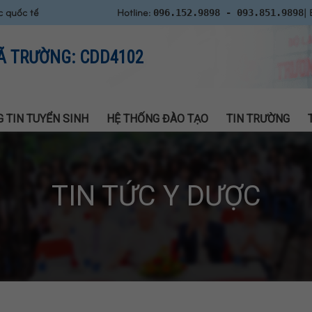
c quốc tế
Hotline:
| 
096.152.9898 - 093.851.9898
Ã TRƯỜNG: CDD4102
 TIN TUYỂN SINH
HỆ THỐNG ĐÀO TẠO
TIN TRƯỜNG
TIN TỨC Y DƯỢC