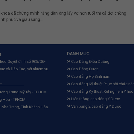
 khoa đã chứng minh rằng đàn ông lấy vợ hơn tuổi thì cả đời chồng
nh phúc và giàu sang....
n
DANH MỤC
theo Quyết định số 935/QĐ-
Cao Đẳng Điều Dưỡng
ục và Đào Tạo, với nhiệm vụ
Cao Đẳng Dược
Cao đẳng Hộ Sinh năm
Cao đẳng Kỹ thuật Phục hồi chức nă
Cao đẳng Kỹ thuật Xét nghiệm Y học
ường Trung Mỹ Tây - TPHCM
Liên thông cao đẳng Y Dược
ng Hòa - TPHCM
Văn bằng 2 cao đẳng Y Dược
 Nha Trang, Tỉnh Khánh Hòa